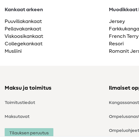
Kankaat arkeen
Muodikkaat k
Puuvillakankaat
Jersey
Pellavakankaat
Farkkukang
Viskoosikankaat
French Terry
Collegekankaat
Resori
Musliini
Romanit Jer
Maksu ja toimitus
Ilmaiset o
Toimitustiedot
Kangassanas
Maksutavat
Ompelusanas
Ompeluohjee
Tilauksen peruutus