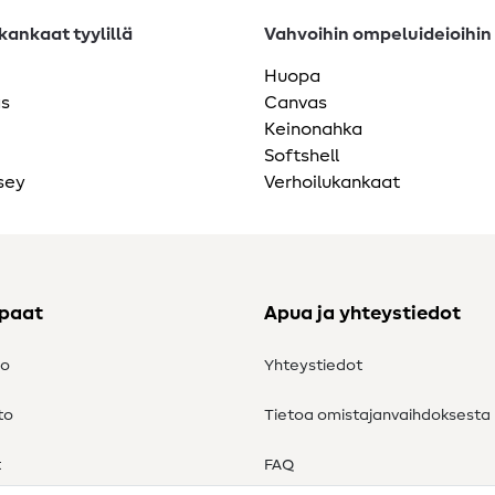
ankaat tyylillä
Vahvoihin ompeluideioihin
Huopa
as
Canvas
Keinonahka
Softshell
sey
Verhoilukankaat
ppaat
Apua ja yhteystiedot
to
Yhteystiedot
to
Tietoa omistajanvaihdoksesta
t
FAQ