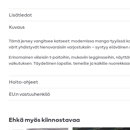
Lisätiedot
Kuvaus
Tämä jersey vangitsee katseet: modernissa manga-tyylissä kank
värit yhdistyvät hienovaraisiin varjostuksiin – syntyy eläväine
Erinomainen viileisiin t-paitoihin, mukaviin legginsseihin, näyt
vaikutuksen. Täydellinen lapsille, teineille ja kaikille nuorekk
Hoito-ohjeet
EU:n vastuuhenkilö
Ehkä myös kiinnostavaa