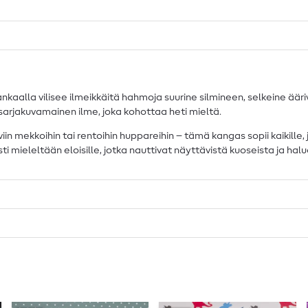
aalla vilisee ilmeikkäitä hahmoja suurine silmineen, selkeine ääri
n sarjakuvamainen ilme, joka kohottaa heti mieltä.
täviin mekkoihin tai rentoihin huppareihin – tämä kangas sopii kaikil
aasti mieleltään eloisille, jotka nauttivat näyttävistä kuoseista ja h