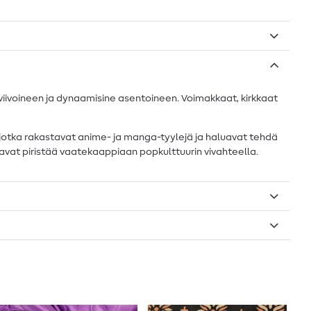
viivoineen ja dynaamisine asentoineen. Voimakkaat, kirkkaat
le, jotka rakastavat anime- ja manga-tyylejä ja haluavat tehdä
aluavat piristää vaatekaappiaan popkulttuurin vivahteella.