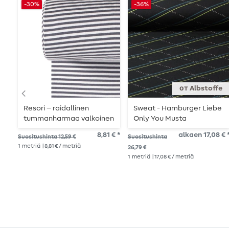
-30%
-36%
от Albstoffe
Resori – raidallinen
Sweat - Hamburger Liebe
tummanharmaa valkoinen
Only You Musta
lankavärjätty
8,81 € *
alkaen 17,08 € 
Suositushinta 12,59 €
Suositushinta
1
metriä
| 8,81 € / metriä
26,79 €
1
metriä
| 17,08 € / metriä