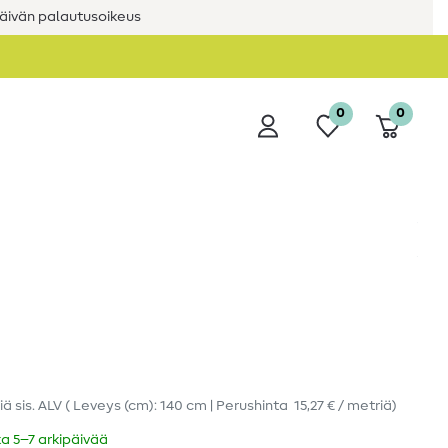
äivän palautusoikeus
0
0
iä
sis. ALV
( Leveys (cm): 140 cm | Perushinta
15,27 € / metriä
)
ka 5–7 arkipäivää