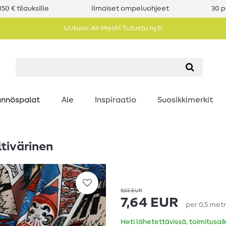
50 € tilauksille
Ilmaiset ompeluohjeet
30 p
Uutuus: Air Mesh! Tutustu nyt!
nnöspalat
Ale
Inspiraatio
Suosikkimerkit
tivärinen
9,55 EUR
7,64 EUR
per
0,5
metr
Heti lähetettävissä, toimitusai