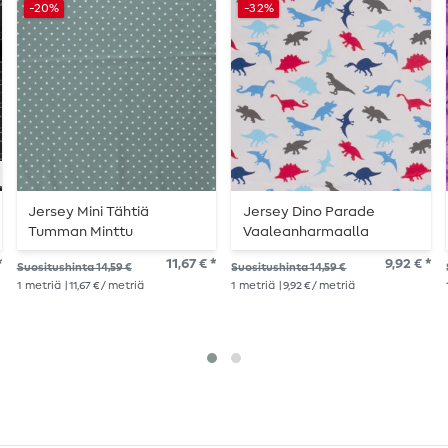
-20%
-32%
Jersey Mini Tähtiä
Jersey Dino Parade
Tumman Minttu
Vaaleanharmaalla
*
11,67 € *
9,92 € *
Suositushinta 14,59 €
Suositushinta 14,59 €
1
metriä
| 11,67 € / metriä
1
metriä
| 9,92 € / metriä