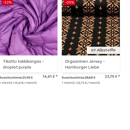
-32%
-20%
-
от Albstoffe
Tikattu takkikangas -
Orgaaninen Jersey -
V
droplet purple
Hamburger Liebe
v
doubleface tikattu
Evermore Flourish
14,61 € *
23,75 € *
Suositushinta 21,49 €
Suositushinta 29,69 €
Suo
kangas
Jacquard Musta
1
metriä
| 14,61 € / metriä
1
metriä
| 23,75 € / metriä
1
me