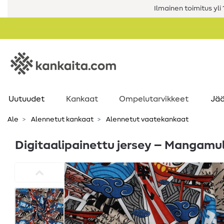
Ilmainen toimitus yli 1
Uutuudet
Kankaat
Ompelutarvikkeet
Jää
Ale
Alennetut kankaat
Alennetut vaatekankaat
Digitaalipainettu jersey – Mangamul