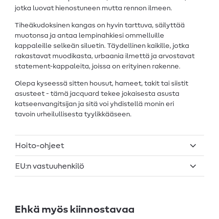
jotka luovat hienostuneen mutta rennon ilmeen.
Tiheäkudoksinen kangas on hyvin tarttuva, säilyttää
muotonsa ja antaa lempinahkiesi ommelluille
kappaleille selkeän siluetin. Täydellinen kaikille, jotka
rakastavat muodikasta, urbaania ilmettä ja arvostavat
statement-kappaleita, joissa on erityinen rakenne.
Olepa kyseessä sitten housut, hameet, takit tai siistit
asusteet - tämä jacquard tekee jokaisesta asusta
katseenvangitsijan ja sitä voi yhdistellä monin eri
tavoin urheilullisesta tyylikkääseen.
Hoito-ohjeet
EU:n vastuuhenkilö
Ehkä myös kiinnostavaa