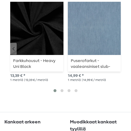
Farkkuhousut - Heavy
Puserofarkut -
R
Uni Black
vaaleansiniset slub-
k
farkut
v
13,39 € *
14,99 € *
14,
1
metriä
| 13,39 € / metriä
1
metriä
| 14,99 € / metriä
1
me
Kankaat arkeen
Muodikkaat kankaat
tyylillä