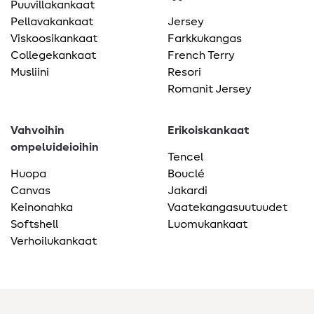
Puuvillakankaat
Pellavakankaat
Jersey
Viskoosikankaat
Farkkukangas
Collegekankaat
French Terry
Musliini
Resori
Romanit Jersey
Vahvoihin
Erikoiskankaat
ompeluideioihin
Tencel
Huopa
Bouclé
Canvas
Jakardi
Keinonahka
Vaatekangasuutuudet
Softshell
Luomukankaat
Verhoilukankaat