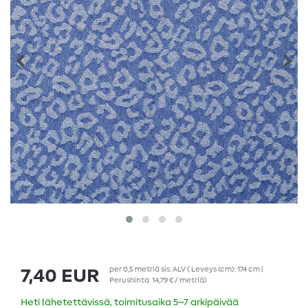
per
0,5
metriä
sis. ALV
( Leveys (cm): 174 cm |
7,40 EUR
Perushinta
14,79 € / metriä
)
Heti lähetettävissä, toimitusaika 5–7 arkipäivää