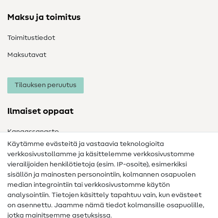
Maksu ja toimitus
Toimitustiedot
Maksutavat
Tilauksen peruutus
Ilmaiset oppaat
Kangassanasto
Käytämme evästeitä ja vastaavia teknologioita
Ompelusanasto
verkkosivustollamme ja käsittelemme verkkosivustomme
vierailijoiden henkilötietoja (esim. IP-osoite), esimerkiksi
Ompeluohjeet
sisällön ja mainosten personointiin, kolmannen osapuolen
Apua ja yhteystiedot
median integrointiin tai verkkosivustomme käytön
analysointiin. Tietojen käsittely tapahtuu vain, kun evästeet
on asennettu. Jaamme nämä tiedot kolmansille osapuolille,
Yhteystiedot
jotka mainitsemme asetuksissa.