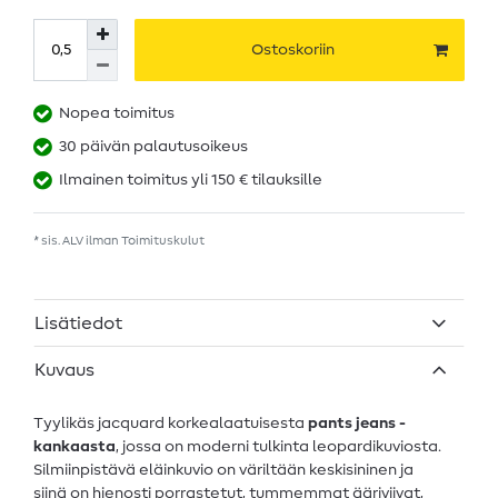
Ostoskoriin
Nopea toimitus
30 päivän palautusoikeus
Ilmainen toimitus yli 150 € tilauksille
* sis. ALV ilman
Toimituskulut
Lisätiedot
Kuvaus
Tyylikäs jacquard korkealaatuisesta
pants jeans -
kankaasta
, jossa on moderni tulkinta leopardikuviosta.
Silmiinpistävä eläinkuvio on väriltään keskisininen ja
siinä on hienosti porrastetut, tummemmat ääriviivat,