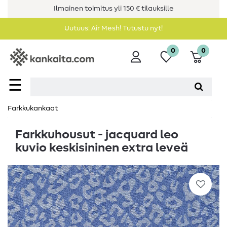
Ilmainen toimitus yli 150 € tilauksille
Uutuus: Air Mesh! Tutustu nyt!
0
0
☰
Farkkukankaat
Farkkuhousut - jacquard leo
kuvio keskisininen extra leveä