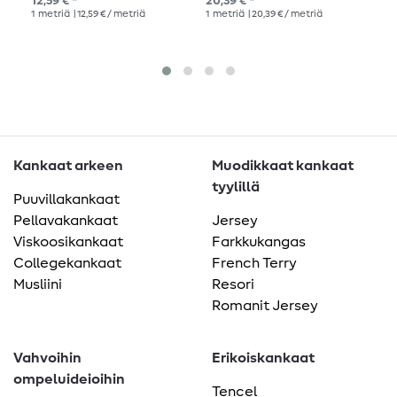
12,59 € *
20,39 € *
Suo
1
metriä
| 12,59 € / metriä
1
metriä
| 20,39 € / metriä
21,
1
me
Kankaat arkeen
Muodikkaat kankaat
tyylillä
Puuvillakankaat
Pellavakankaat
Jersey
Viskoosikankaat
Farkkukangas
Collegekankaat
French Terry
Musliini
Resori
Romanit Jersey
Vahvoihin
Erikoiskankaat
ompeluideioihin
Tencel