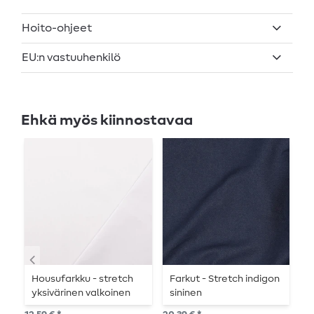
Hoito-ohjeet
EU:n vastuuhenkilö
Ehkä myös kiinnostavaa
Housufarkku - stretch
Farkut - Stretch indigon
F
yksivärinen valkoinen
sininen
t