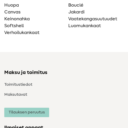
Huopa
Bouclé
Canvas
Jakardi
Keinonahka
Vaatekangasuutuudet
Softshell
Luomukankaat
Verhoilukankaat
Maksu ja toimitus
Toimitustiedot
Maksutavat
Tilauksen peruutus
Ilmaiset oppaat