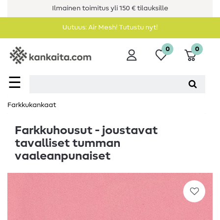
Ilmainen toimitus yli 150 € tilauksille
Uutuus: Air Mesh! Tutustu nyt!
0
0
☰
Farkkukankaat
Farkkuhousut - joustavat
tavalliset tumman
vaaleanpunaiset