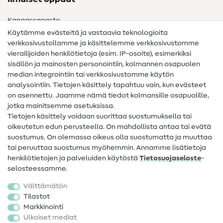
Kangassanasto
Käytämme evästeitä ja vastaavia teknologioita
Ompelusanasto
verkkosivustollamme ja käsittelemme verkkosivustomme
vierailijoiden henkilötietoja (esim. IP-osoite), esimerkiksi
Ompeluohjeet
sisällön ja mainosten personointiin, kolmannen osapuolen
median integrointiin tai verkkosivustomme käytön
Apua ja yhteystiedot
analysointiin. Tietojen käsittely tapahtuu vain, kun evästeet
on asennettu. Jaamme nämä tiedot kolmansille osapuolille,
Yhteystiedot
jotka mainitsemme asetuksissa.
Tietoa omistajanvaihdoksesta
Tietojen käsittely voidaan suorittaa suostumuksella tai
oikeutetun edun perusteella. On mahdollista antaa tai evätä
FAQ
suostumus. On olemassa oikeus olla suostumatta ja muuttaa
tai peruuttaa suostumus myöhemmin. Annamme lisätietoja
Peruutusoikeus
henkilötietojen ja palveluiden käytöstä
Tietosuojaseloste
-
Suosittu
selosteessamme.
Välttämätön
Kankaat
Tilastot
Markkinointi
Ompelutarvikkeet
Ulkoiset mediat