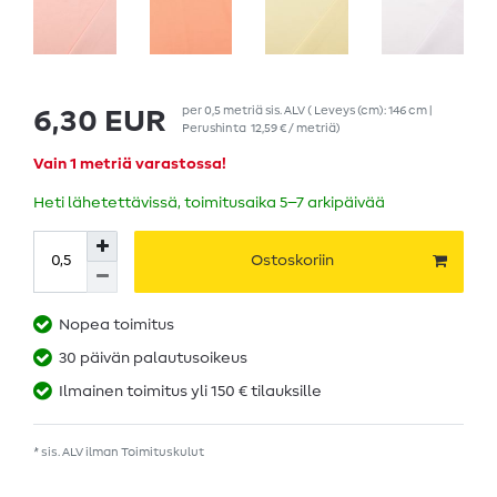
per
0,5
metriä
sis. ALV
( Leveys (cm): 146 cm |
6,30 EUR
Perushinta
12,59 € / metriä
)
Vain 1 metriä varastossa!
Heti lähetettävissä, toimitusaika 5–7 arkipäivää
Ostoskoriin
Nopea toimitus
30 päivän palautusoikeus
Ilmainen toimitus yli 150 € tilauksille
* sis. ALV ilman
Toimituskulut