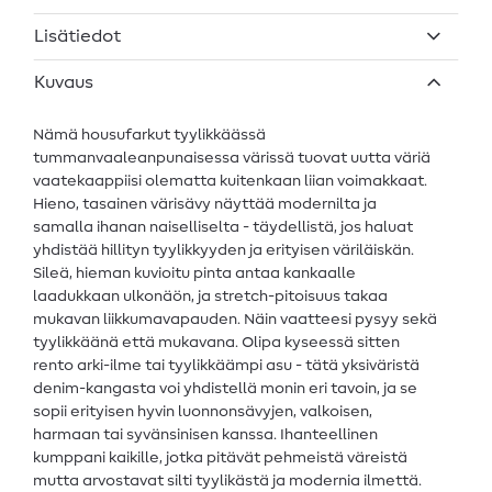
Lisätiedot
Kuvaus
Nämä housufarkut tyylikkäässä
tummanvaaleanpunaisessa värissä tuovat uutta väriä
vaatekaappiisi olematta kuitenkaan liian voimakkaat.
Hieno, tasainen värisävy näyttää modernilta ja
samalla ihanan naiselliselta - täydellistä, jos haluat
yhdistää hillityn tyylikkyyden ja erityisen väriläiskän.
Sileä, hieman kuvioitu pinta antaa kankaalle
laadukkaan ulkonäön, ja stretch-pitoisuus takaa
mukavan liikkumavapauden. Näin vaatteesi pysyy sekä
tyylikkäänä että mukavana. Olipa kyseessä sitten
rento arki-ilme tai tyylikkäämpi asu - tätä yksiväristä
denim-kangasta voi yhdistellä monin eri tavoin, ja se
sopii erityisen hyvin luonnonsävyjen, valkoisen,
harmaan tai syvänsinisen kanssa. Ihanteellinen
kumppani kaikille, jotka pitävät pehmeistä väreistä
mutta arvostavat silti tyylikästä ja modernia ilmettä.