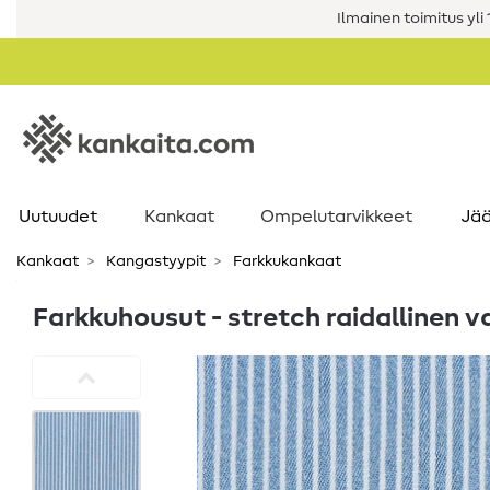
Ilmainen toimitus yli 1
Uutuudet
Kankaat
Ompelutarvikkeet
Jää
Kankaat
Kangastyypit
Farkkukankaat
Farkkuhousut - stretch raidallinen 