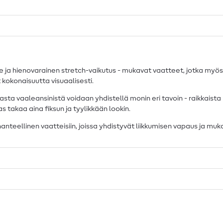
nne ja hienovarainen stretch-vaikutus - mukavat vaatteet, jotka my
 kokonaisuutta visuaalisesti.
ta vaaleansinistä voidaan yhdistellä monin eri tavoin - raikkaista pa
 takaa aina fiksun ja tyylikkään lookin.
nteellinen vaatteisiin, joissa yhdistyvät liikkumisen vapaus ja muk