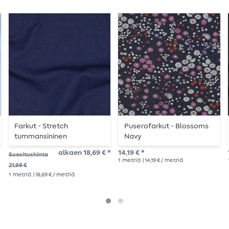
Farkut - Stretch
Puserofarkut - Blossoms
tummansininen
Navy
alkaen 18,69 € *
14,19 € *
Suositushinta
1
metriä
| 14,19 € / metriä
21,99 €
1
metriä
| 18,69 € / metriä