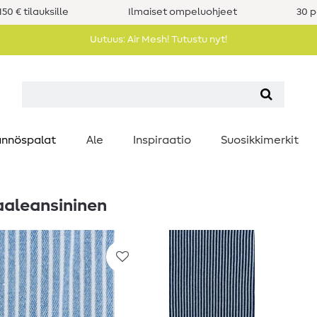
50 € tilauksille
Ilmaiset ompeluohjeet
30 p
Uutuus: Air Mesh! Tutustu nyt!
nnöspalat
Ale
Inspiraatio
Suosikkimerkit
vaaleansininen