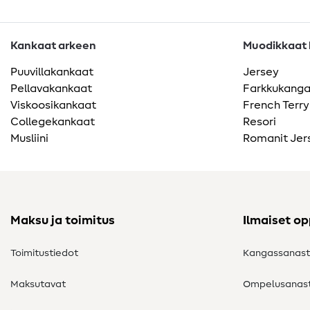
Kankaat arkeen
Muodikkaat k
Puuvillakankaat
Jersey
Pellavakankaat
Farkkukang
Viskoosikankaat
French Terry
Collegekankaat
Resori
Musliini
Romanit Jer
Maksu ja toimitus
Ilmaiset o
Toimitustiedot
Kangassanas
Maksutavat
Ompelusanas