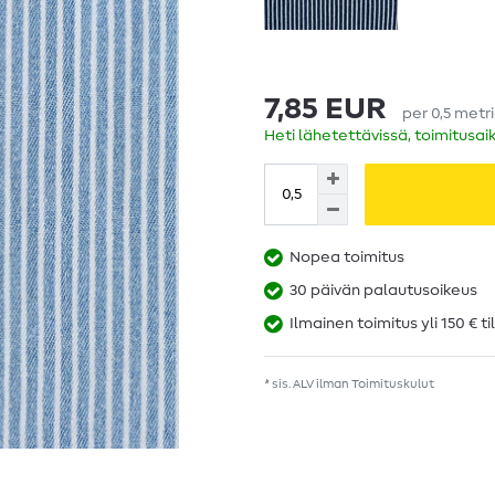
7,85 EUR
per
0,5
metr
Heti lähetettävissä, toimitusai
Nopea toimitus
30 päivän palautusoikeus
Ilmainen toimitus yli 150 € ti
* sis. ALV ilman
Toimituskulut