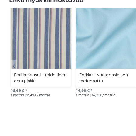
Ehkä myös kiinnostavaa
Farkkuhousut - raidallinen
Farkku – vaaleansininen
ecru pinkki
meleerattu
16,49 € *
14,99 € *
1
metriä
| 16,49 € / metriä
1
metriä
| 14,99 € / metriä