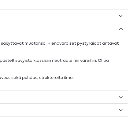
ös säilyttävät muotonsa. Hienovaraiset pystyraidat antavat
stellisävyistä klassisiin neutraaleihin väreihin. Olipa
avuus sekä puhdas, strukturoitu ilme.