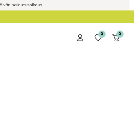
äivän palautusoikeus
0
0