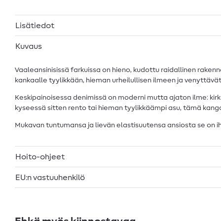
Lisätiedot
Kuvaus
Vaaleansinisissä farkuissa on hieno, kudottu raidallinen rake
kankaalle tyylikkään, hieman urheilullisen ilmeen ja venyttävät
Keskipainoisessa denimissä on moderni mutta ajaton ilme: kirkas
kyseessä sitten rento tai hieman tyylikkäämpi asu, tämä kangas
Mukavan tuntumansa ja lievän elastisuutensa ansiosta se on iha
Hoito-ohjeet
EU:n vastuuhenkilö