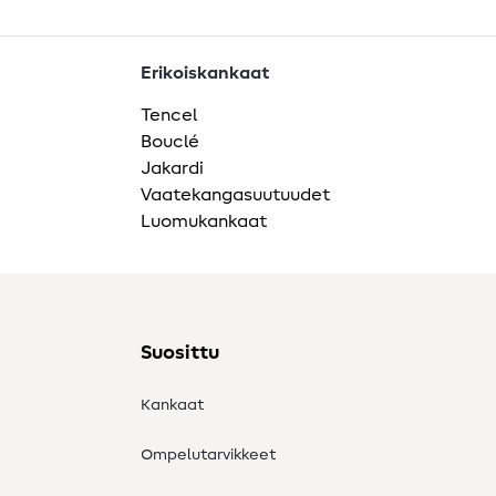
Erikoiskankaat
Tencel
Bouclé
Jakardi
Vaatekangasuutuudet
Luomukankaat
Suosittu
Kankaat
Ompelutarvikkeet