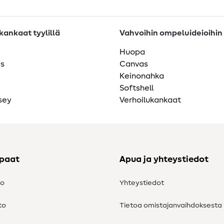
ankaat tyylillä
Vahvoihin ompeluideioihin
Huopa
as
Canvas
Keinonahka
Softshell
sey
Verhoilukankaat
ppaat
Apua ja yhteystiedot
to
Yhteystiedot
to
Tietoa omistajanvaihdoksesta