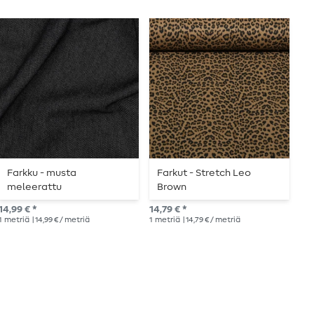
Farkku - musta
Farkut - Stretch Leo
F
meleerattu
Brown
m
14,99 € *
14,79 € *
14,
1
metriä
| 14,99 € / metriä
1
metriä
| 14,79 € / metriä
1
me