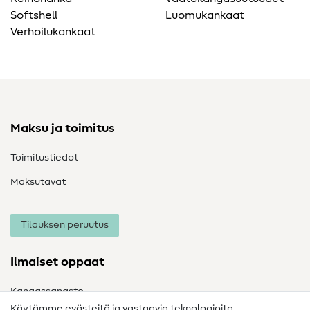
Softshell
Luomukankaat
Verhoilukankaat
Maksu ja toimitus
Toimitustiedot
Maksutavat
Tilauksen peruutus
Ilmaiset oppaat
Kangassanasto
Käytämme evästeitä ja vastaavia teknologioita