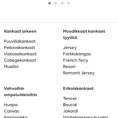
Kankaat arkeen
Muodikkaat kankaat
tyylillä
Puuvillakankaat
Pellavakankaat
Jersey
Viskoosikankaat
Farkkukangas
Collegekankaat
French Terry
Musliini
Resori
Romanit Jersey
Vahvoihin
Erikoiskankaat
ompeluideioihin
Tencel
Huopa
Bouclé
Canvas
Jakardi
Keinonahka
Vaatekangasuutuudet