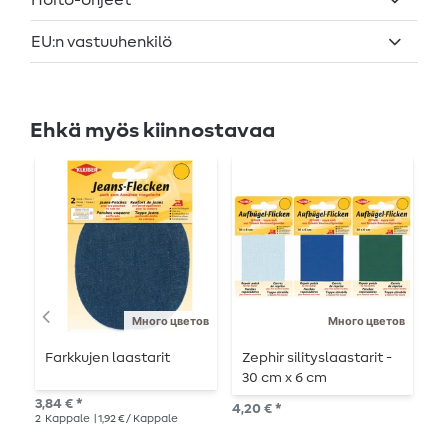
EU:n vastuuhenkilö
Ehkä myös kiinnostavaa
U
Много цветов
Много цветов
Farkkujen laastarit
Zephir silityslaastarit -
P
30 cm x 6 cm
S
3,84 € *
4,20 € *
9,9
2
Kappale
| 1,92 € / Kappale
3
kp