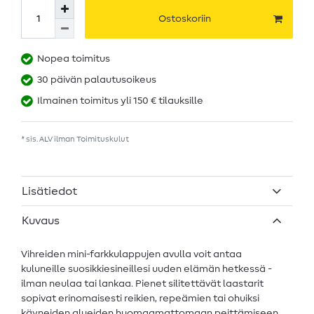
Ostoskoriin
Nopea toimitus
30 päivän palautusoikeus
Ilmainen toimitus yli 150 € tilauksille
* sis. ALV ilman
Toimituskulut
Lisätiedot
Kuvaus
Vihreiden mini-farkkulappujen avulla voit antaa
kuluneille suosikkiesineillesi uuden elämän hetkessä -
ilman neulaa tai lankaa. Pienet silitettävät laastarit
sopivat erinomaisesti reikien, repeämien tai ohuiksi
käyneiden alueiden huomaamattomaan peittämiseen