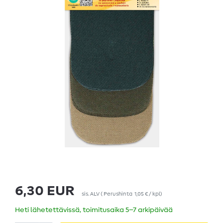
6,30 EUR
sis. ALV
(
Perushinta
1,05 € / kpl
)
Heti lähetettävissä, toimitusaika 5–7 arkipäivää