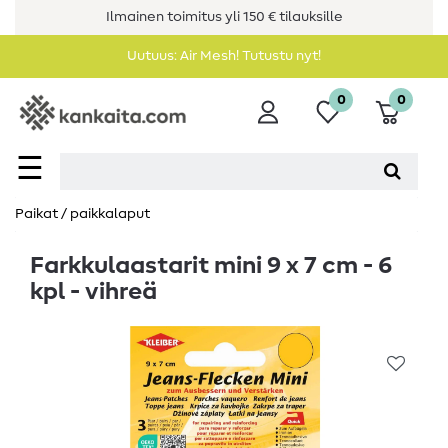
Ilmainen toimitus yli 150 € tilauksille
Uutuus: Air Mesh! Tutustu nyt!
0
0
☰
Paikat / paikkalaput
Farkkulaastarit mini 9 x 7 cm - 6
kpl - vihreä