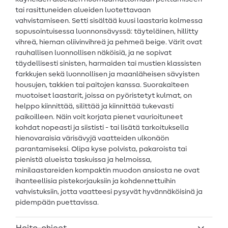
tai rasittuneiden alueiden luotettavaan
vahvistamiseen. Setti sisältää kuusi laastaria kolmessa
sopusointuisessa luonnonsävyssä: täyteläinen, hillitty
vihreä, hieman oliivinvihreä ja pehmeä beige. Värit ovat
rauhallisen luonnollisen näköisiä, ja ne sopivat
täydellisesti sinisten, harmaiden tai mustien klassisten
farkkujen sekä luonnollisen ja maanläheisen sävyisten
housujen, takkien tai paitojen kanssa. Suorakaiteen
muotoiset laastarit, joissa on pyöristetyt kulmat, on
helppo kiinnittää, silittää ja kiinnittää tukevasti
paikoilleen. Näin voit korjata pienet vaurioituneet
kohdat nopeasti ja siististi - tai lisätä tarkoituksella
hienovaraisia värisävyjä vaatteiden ulkonäön
parantamiseksi. Olipa kyse polvista, pakaroista tai
pienistä alueista taskuissa ja helmoissa,
minilaastareiden kompaktin muodon ansiosta ne ovat
ihanteellisia pistekorjauksiin ja kohdennettuihin
vahvistuksiin, jotta vaatteesi pysyvät hyvännäköisinä ja
pidempään puettavissa.
Hoito-ohjeet