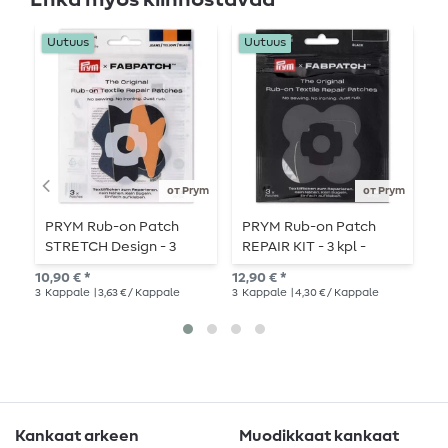
Uutuus
Uutuus
от Prym
от Prym
PRYM Rub-on Patch
PRYM Rub-on Patch
S
STRETCH Design - 3
REPAIR KIT - 3 kpl -
kappaletta - pilvi/flash
musta
6,3
10,90 € *
12,90 € *
2
kp
3
Kappale
| 3,63 € / Kappale
3
Kappale
| 4,30 € / Kappale
Kankaat arkeen
Muodikkaat kankaat