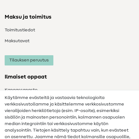
Maksu ja toimitus
Toimitustiedot
Maksutavat
Tilauksen peruutus
Ilmaiset oppaat
Kangassanasto
Käytämme evästeitä ja vastaavia teknologioita
Ompelusanasto
verkkosivustollamme ja käsittelemme verkkosivustomme
vierailijoiden henkilötietoja (esim. IP-osoite), esimerkiksi
Ompeluohjeet
sisällön ja mainosten personointiin, kolmannen osapuolen
Apua ja yhteystiedot
median integrointiin tai verkkosivustomme käytön
analysointiin. Tietojen käsittely tapahtuu vain, kun evästeet
on asennettu. Jaamme nämä tiedot kolmansille osapuolille,
Yhteystiedot