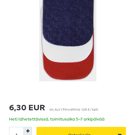
6,30 EUR
sis. ALV
(
Perushinta
1,05 € / kpl
)
Heti lähetettävissä, toimitusaika 5–7 arkipäivää