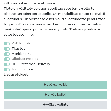
jotka mainitsemme asetuksissa.
Tietoa omistajanvaihdoksesta
Tietojen käsittely voidaan suorittaa suostumuksella tai
oikeutetun edun perusteella. On mahdollista antaa tai evätä
FAQ
suostumus. On olemassa oikeus olla suostumatta ja muuttaa
tai peruuttaa suostumus myöhemmin. Annamme lisätietoja
Peruutusoikeus
henkilötietojen ja palveluiden käytöstä
Tietosuojaseloste
-
Suosittu
selosteessamme.
Välttämätön
Kankaat
Tilastot
Markkinointi
Ompelutarvikkeet
Ulkoiset mediat
Ale
DHL Preferred Delivery
Toiminnallinen
Lisäasetukset
Hyväksy kaikki
Hylkää kaikki
Yhteystiedot
Tietosuoja
Käyttöehdot
Peruutusoikeus
Hyväksy valinta
Tekijänoikeus 2026 SewIY GmbH