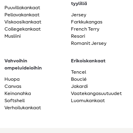
tyylillä
Puuvillakankaat
Pellavakankaat
Jersey
Viskoosikankaat
Farkkukangas
Collegekankaat
French Terry
Musliini
Resori
Romanit Jersey
Vahvoihin
Erikoiskankaat
ompeluideioihin
Tencel
Huopa
Bouclé
Canvas
Jakardi
Keinonahka
Vaatekangasuutuudet
Softshell
Luomukankaat
Verhoilukankaat