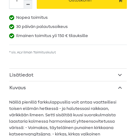
Ostoskoriin
Nopea toimitus
30 päivän palautusoikeus
Ilmainen toimitus yli 150 € tilauksille
* sis. ALV ilman
Toimituskulut
Lisätiedot
Kuvaus
Näillä pienillä farkkulappusilla voit antaa vaatteillesi
toisen elämän hetkessä - ja halutessasi raikkaan,
värikkään ilmeen. Setti sisältää kuusi suorakulmaista
laastaria kolmessa harmonisesti yhteensovitetussa
värissä: - Voimakas, täyteläinen punainen kirkkaana
katseenvangitsijana. - kirkas, kirkas valkoinen