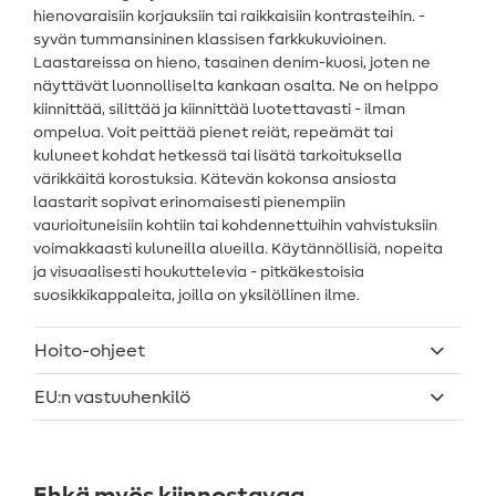
hienovaraisiin korjauksiin tai raikkaisiin kontrasteihin. -
syvän tummansininen klassisen farkkukuvioinen.
Laastareissa on hieno, tasainen denim-kuosi, joten ne
näyttävät luonnolliselta kankaan osalta. Ne on helppo
kiinnittää, silittää ja kiinnittää luotettavasti - ilman
ompelua. Voit peittää pienet reiät, repeämät tai
kuluneet kohdat hetkessä tai lisätä tarkoituksella
värikkäitä korostuksia. Kätevän kokonsa ansiosta
laastarit sopivat erinomaisesti pienempiin
vaurioituneisiin kohtiin tai kohdennettuihin vahvistuksiin
voimakkaasti kuluneilla alueilla. Käytännöllisiä, nopeita
ja visuaalisesti houkuttelevia - pitkäkestoisia
suosikkikappaleita, joilla on yksilöllinen ilme.
Hoito-ohjeet
EU:n vastuuhenkilö
Ehkä myös kiinnostavaa