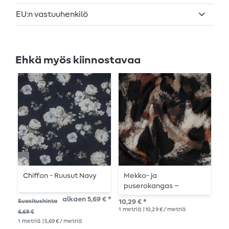
EU:n vastuuhenkilö
Ehkä myös kiinnostavaa
Chiffon - Ruusut Navy
Mekko- ja
V
puserokangas –
p
stretch, suuri
p
alkaen 5,69 € *
Suositushinta
10,29 € *
Suo
leopardikuvio musta
1
metriä
| 10,29 € / metriä
6,69 €
14,1
1
metriä
| 5,69 € / metriä
1
me