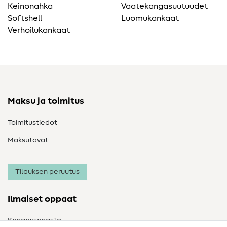
Keinonahka
Vaatekangasuutuudet
Softshell
Luomukankaat
Verhoilukankaat
Maksu ja toimitus
Toimitustiedot
Maksutavat
Tilauksen peruutus
Ilmaiset oppaat
Kangassanasto