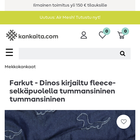
Ilmainen toimitus yli 150 € tilauksille
Uutuus: Air Mesh! Tutustu nyt!
0
0
☰
Mekkokankaat
Farkut - Dinos kirjailtu fleece-
selkäpuolella tummansininen
tummansininen