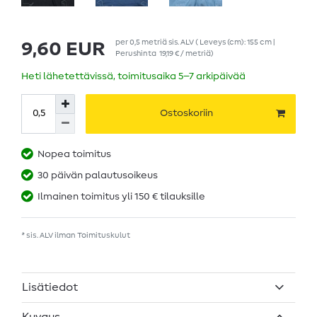
per
0,5
metriä
sis. ALV
( Leveys (cm): 155 cm |
9,60 EUR
Perushinta
19,19 € / metriä
)
Heti lähetettävissä, toimitusaika 5–7 arkipäivää
Ostoskoriin
Nopea toimitus
30 päivän palautusoikeus
Ilmainen toimitus yli 150 € tilauksille
* sis. ALV ilman
Toimituskulut
Lisätiedot