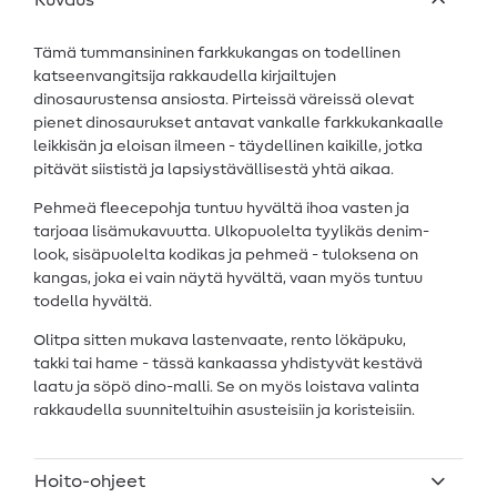
Kuvaus
Tämä tummansininen farkkukangas on todellinen
katseenvangitsija rakkaudella kirjailtujen
dinosaurustensa ansiosta. Pirteissä väreissä olevat
pienet dinosaurukset antavat vankalle farkkukankaalle
leikkisän ja eloisan ilmeen - täydellinen kaikille, jotka
pitävät siististä ja lapsiystävällisestä yhtä aikaa.
Pehmeä fleecepohja tuntuu hyvältä ihoa vasten ja
tarjoaa lisämukavuutta. Ulkopuolelta tyylikäs denim-
look, sisäpuolelta kodikas ja pehmeä - tuloksena on
kangas, joka ei vain näytä hyvältä, vaan myös tuntuu
todella hyvältä.
Olitpa sitten mukava lastenvaate, rento lökäpuku,
takki tai hame - tässä kankaassa yhdistyvät kestävä
laatu ja söpö dino-malli. Se on myös loistava valinta
rakkaudella suunniteltuihin asusteisiin ja koristeisiin.
Hoito-ohjeet