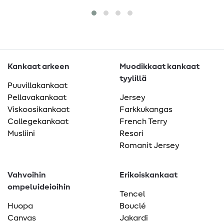
Kankaat arkeen
Muodikkaat kankaat
tyylillä
Puuvillakankaat
Pellavakankaat
Jersey
Viskoosikankaat
Farkkukangas
Collegekankaat
French Terry
Musliini
Resori
Romanit Jersey
Vahvoihin
Erikoiskankaat
ompeluideioihin
Tencel
Huopa
Bouclé
Canvas
Jakardi