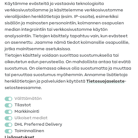
Käytämme evästeitä ja vastaavia teknologioita
Ompelusanasto
verkkosivustollamme ja käsittelemme verkkosivustomme
vierailijoiden henkilötietoja (esim. IP-osoite), esimerkiksi
Ompeluohjeet
sisällön ja mainosten personointiin, kolmannen osapuolen
median integrointiin tai verkkosivustomme käytön
Apua ja yhteystiedot
analysointiin. Tietojen käsittely tapahtuu vain, kun evästeet
on asennettu. Jaamme nämä tiedot kolmansille osapuolille,
Yhteystiedot
jotka mainitsemme asetuksissa.
Tietoa omistajanvaihdoksesta
Tietojen käsittely voidaan suorittaa suostumuksella tai
oikeutetun edun perusteella. On mahdollista antaa tai evätä
FAQ
suostumus. On olemassa oikeus olla suostumatta ja muuttaa
tai peruuttaa suostumus myöhemmin. Annamme lisätietoja
Peruutusoikeus
henkilötietojen ja palveluiden käytöstä
Tietosuojaseloste
-
Suosittu
selosteessamme.
Välttämätön
Kankaat
Tilastot
Markkinointi
Ompelutarvikkeet
Ulkoiset mediat
Ale
DHL Preferred Delivery
Toiminnallinen
Lisäasetukset