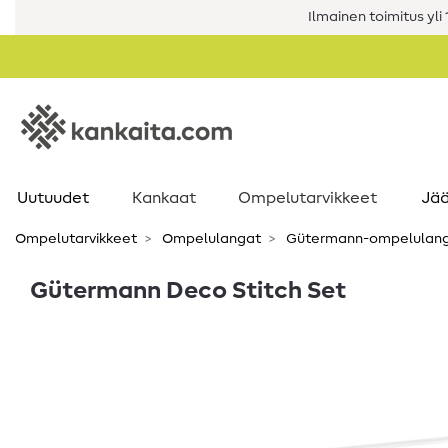
Ilmainen toimitus yli 1
Uutuudet
Kankaat
Ompelutarvikkeet
Jää
Ompelutarvikkeet
Ompelulangat
Gütermann-ompelulan
Gütermann Deco Stitch Set