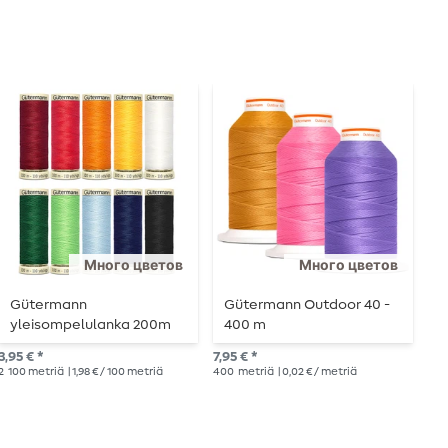
Много цветов
Много цветов
Gütermann
Gütermann Outdoor 40 -
G
yleisompelulanka 200m
400 m
o
s
3,95 € *
7,95 € *
3,6
2
100 metriä
| 1,98 € / 100 metriä
400
metriä
| 0,02 € / metriä
150