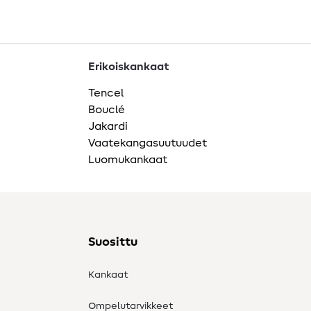
Erikoiskankaat
Tencel
Bouclé
Jakardi
Vaatekangasuutuudet
Luomukankaat
Suosittu
Kankaat
Ompelutarvikkeet