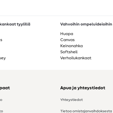
ankaat tyylillä
Vahvoihin ompeluideioihin
Huopa
as
Canvas
Keinonahka
Softshell
sey
Verhoilukankaat
ppaat
Apua ja yhteystiedot
to
Yhteystiedot
to
Tietoa omistajanvaihdoksesta