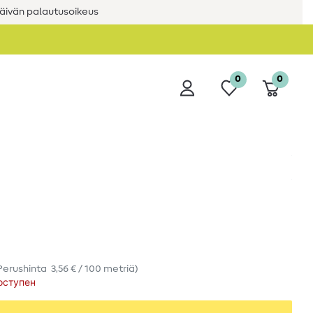
äivän palautusoikeus
0
0
Perushinta
3,56 € / 100 metriä
)
оступен