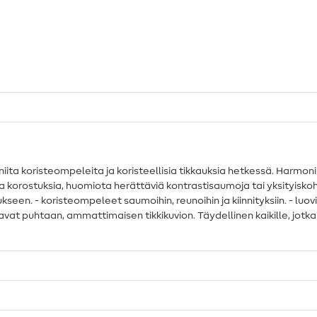
ta koristeompeleita ja koristeellisia tikkauksia hetkessä. Harmoni
 korostuksia, huomiota herättäviä kontrastisaumoja tai yksityiskohtai
kseen. - koristeompeleet saumoihin, reunoihin ja kiinnityksiin. - luov
avat puhtaan, ammattimaisen tikkikuvion. Täydellinen kaikille, jotk