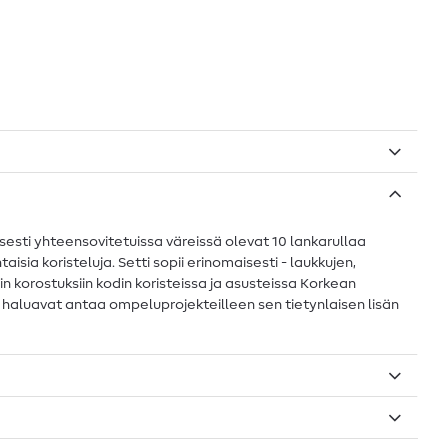
sesti yhteensovitetuissa väreissä olevat 10 lankarullaa
sia koristeluja. Setti sopii erinomaisesti - laukkujen,
iin korostuksiin kodin koristeissa ja asusteissa Korkean
a haluavat antaa ompeluprojekteilleen sen tietynlaisen lisän