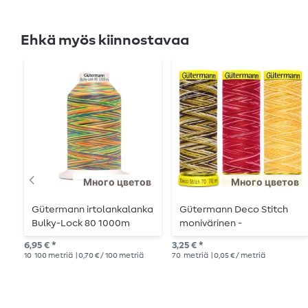
Ehkä myös kiinnostavaa
Много цветов
Много цветов
Gütermann irtolankalanka
Gütermann Deco Stitch
Bulky-Lock 80 1000m
monivärinen -
monivärinen
Koristeompelulanka -
6,95 € *
3,25 € *
70m
10
100 metriä
| 0,70 € / 100 metriä
70
metriä
| 0,05 € / metriä