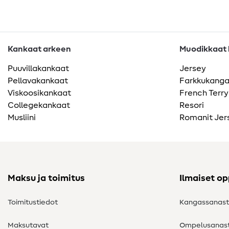
Kankaat arkeen
Muodikkaat k
Puuvillakankaat
Jersey
Pellavakankaat
Farkkukang
Viskoosikankaat
French Terry
Collegekankaat
Resori
Musliini
Romanit Jer
Maksu ja toimitus
Ilmaiset o
Toimitustiedot
Kangassanas
Maksutavat
Ompelusanas