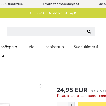
50 € tilauksille
Ilmaiset ompeluohjeet
30 p
Uutuus: Air Mesh! Tutustu nyt!
nnöspalat
Ale
Inspiraatio
Suosikkimerkit
gat
24,95 EUR
sis. ALV
(
Товар в настоящее время нед