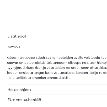
Lisätiedot
Kuvaus
Gütermann Deco Stitch Set -ompeleiden avulla voit luoda kaunii
saavat ompeluprojektisi loistamaan - olivatpa ne sitten hienoja
tyynyjen, tilkkutäkkien ja vaatteiden koristeelliseen pintatikkau
laadun ansiosta langat kulkevat tasaisesti koneen läpi ja taka
- aloittelijoista ompelun ammattilaisiin.
Hoito-ohjeet
EU:n vastuuhenkilö