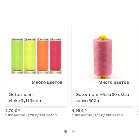
Много цветов
Много цветов
Gütermann
Gütermann Mara 30 extra
yleiskäyttöinen
vahva 300m
ompelukone neon 100m
2,70 € *
4,95 € *
1
100 metriä
| 2,70 € / 100 metriä
3
100 metriä
| 1,65 € / 100 metriä