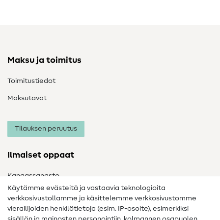
Maksu ja toimitus
Toimitustiedot
Maksutavat
Tilauksen peruutus
Ilmaiset oppaat
Kangassanasto
Käytämme evästeitä ja vastaavia teknologioita
Ompelusanasto
verkkosivustollamme ja käsittelemme verkkosivustomme
vierailijoiden henkilötietoja (esim. IP-osoite), esimerkiksi
Ompeluohjeet
sisällön ja mainosten personointiin, kolmannen osapuolen