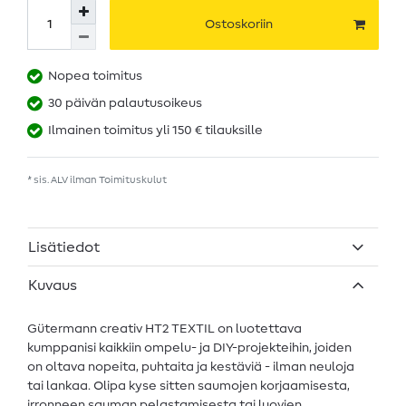
Ostoskoriin
Nopea toimitus
30 päivän palautusoikeus
Ilmainen toimitus yli 150 € tilauksille
* sis. ALV ilman
Toimituskulut
Lisätiedot
Kuvaus
Gütermann creativ HT2 TEXTIL on luotettava
kumppanisi kaikkiin ompelu- ja DIY-projekteihin, joiden
on oltava nopeita, puhtaita ja kestäviä - ilman neuloja
tai lankaa. Olipa kyse sitten saumojen korjaamisesta,
irronneen sauman pelastamisesta tai luovien