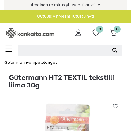
Ilmainen toimitus yli 150 € tilauksille
Uutuus: Air Mesh! Tutustu nyt!
0
0
☰
Gütermann-ompelulangat
Gütermann HT2 TEXTIL tekstiili
liima 30g