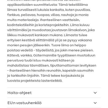
applikaatioiden suunnittelusta: Tämä tekstiililiima
liimaa turvallisesti lukuisia kankaita, kuten puuvillaa,
farkkua, pellavaa, huopaa, villaa, nauhoja ja monia
muita materiaaleja. Ihanteellinen vaatteisiin,
kodintekstiileihin ja koristeprojekteihin. Liima kuivuu
värittömäksi ja muodostaa joustavan liimakalvon, joka
liikkuu mukavasti kankaan mukana. Liimasta tulee
erityisen kestävä silittämällä yli ja se pysyy vakaana
monien pesujen jälkeenkin. Tuore liima on helppo
poistaa vedellä - täydellistä, jos jokin menee pieleen.
Kätevä, vankka, Gütermannille tyypilliseen muotoiluun
perustuva tuubi istuu mukavasti käteen ja
mahdollistaa täsmällisen, tiputtamattoman levityksen
- ihanteellinen hienoihin reunoihin, kapeisiin saumoihin
ja tarkkoihin linjoihin. Tämä tekee korjauksista ja
luovista projekteista lastenleikkiä.
Hoito-ohjeet
EU:n vastuuhenkilö