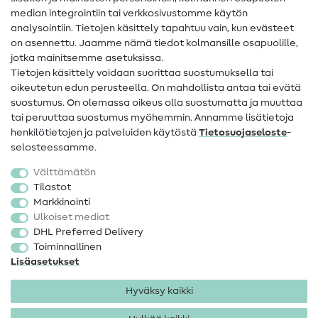
Apua ja yhteystiedot
median integrointiin tai verkkosivustomme käytön
analysointiin. Tietojen käsittely tapahtuu vain, kun evästeet
on asennettu. Jaamme nämä tiedot kolmansille osapuolille,
Yhteystiedot
jotka mainitsemme asetuksissa.
Tietoa omistajanvaihdoksesta
Tietojen käsittely voidaan suorittaa suostumuksella tai
oikeutetun edun perusteella. On mahdollista antaa tai evätä
FAQ
suostumus. On olemassa oikeus olla suostumatta ja muuttaa
tai peruuttaa suostumus myöhemmin. Annamme lisätietoja
Peruutusoikeus
henkilötietojen ja palveluiden käytöstä
Tietosuojaseloste
-
Suosittu
selosteessamme.
Välttämätön
Kankaat
Tilastot
Markkinointi
Ompelutarvikkeet
Ulkoiset mediat
Ale
DHL Preferred Delivery
Toiminnallinen
Lisäasetukset
Hyväksy kaikki