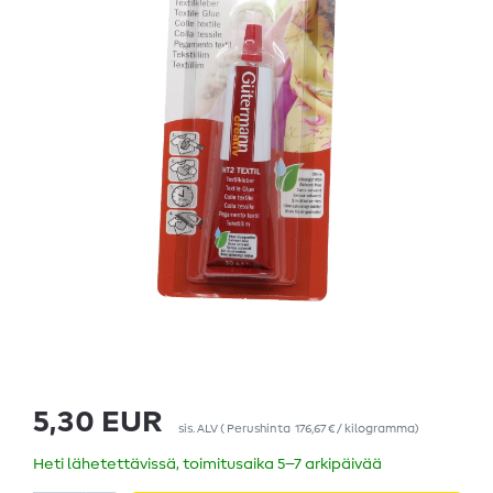
5,30 EUR
sis. ALV
(
Perushinta
176,67 € / kilogramma
)
Heti lähetettävissä, toimitusaika 5–7 arkipäivää