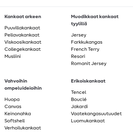
Kankaat arkeen
Muodikkaat kankaat
tyylillä
Puuvillakankaat
Pellavakankaat
Jersey
Viskoosikankaat
Farkkukangas
Collegekankaat
French Terry
Musliini
Resori
Romanit Jersey
Vahvoihin
Erikoiskankaat
ompeluideioihin
Tencel
Huopa
Bouclé
Canvas
Jakardi
Keinonahka
Vaatekangasuutuudet
Softshell
Luomukankaat
Verhoilukankaat