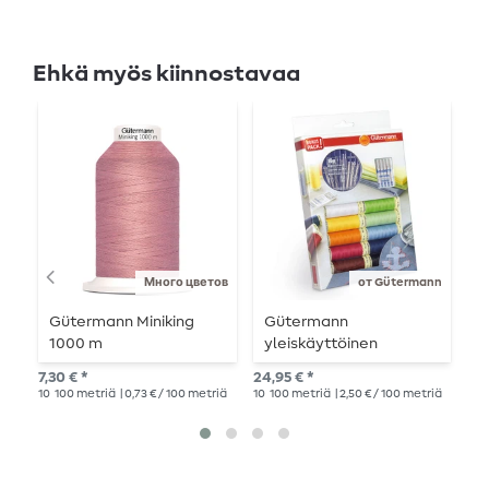
Ehkä myös kiinnostavaa
Много цветов
от Gütermann
Gütermann Miniking
Gütermann
G
1000 m
yleiskäyttöinen
n
ompelulankasarja
7,30 € *
24,95 € *
89,
ompeluneuloilla
10
100 metriä
| 0,73 € / 100 metriä
10
100 metriä
| 2,50 € / 100 metriä
48
varustettuna