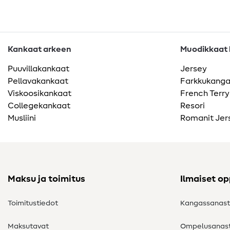
Kankaat arkeen
Muodikkaat k
Puuvillakankaat
Jersey
Pellavakankaat
Farkkukang
Viskoosikankaat
French Terry
Collegekankaat
Resori
Musliini
Romanit Jer
Maksu ja toimitus
Ilmaiset o
Toimitustiedot
Kangassanas
Maksutavat
Ompelusanas