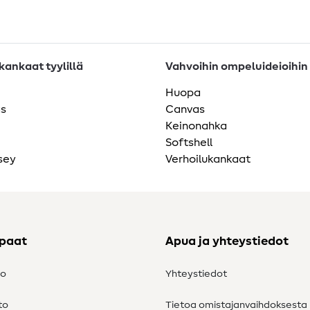
ankaat tyylillä
Vahvoihin ompeluideioihin
Huopa
as
Canvas
Keinonahka
Softshell
sey
Verhoilukankaat
ppaat
Apua ja yhteystiedot
to
Yhteystiedot
to
Tietoa omistajanvaihdoksesta