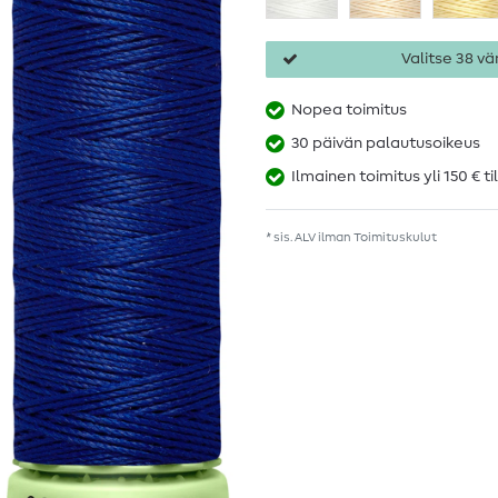
Valitse 38 vär
Nopea toimitus
30 päivän palautusoikeus
Ilmainen toimitus yli 150 € ti
* sis. ALV ilman
Toimituskulut