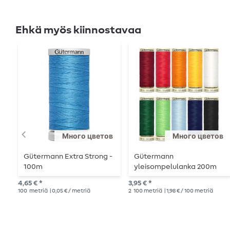
Ehkä myös kiinnostavaa
Много цветов
Много цветов
Gütermann Extra Strong -
Gütermann
100m
yleisompelulanka 200m
4,65 € *
3,95 € *
100
metriä
| 0,05 € / metriä
2
100 metriä
| 1,98 € / 100 metriä