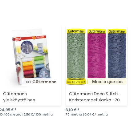
от Gütermann
Много цветов
Gütermann
Gütermann Deco Stitch -
G
yleiskäyttöinen
Koristeompelulanka - 70
y
ompelulankasarja
m
o
24,95 € *
3,10 € *
3,4
ompeluneuloilla
h
10
100 metriä
| 2,50 € / 100 metriä
70
metriä
| 0,04 € / metriä
100
varustettuna