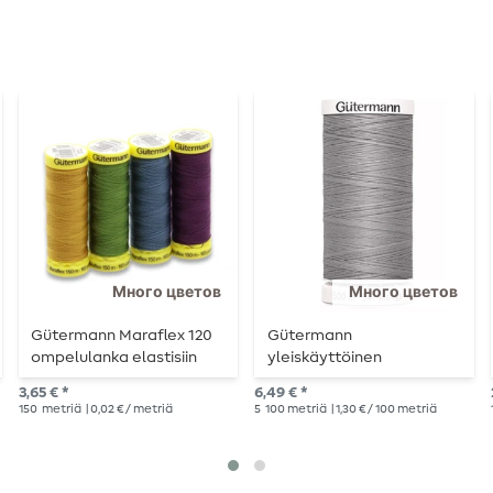
Много цветов
Много цветов
Gütermann Maraflex 120
Gütermann
ompelulanka elastisiin
yleiskäyttöinen
saumoihin - 150 m
ompelukone 500m
3,65 € *
6,49 € *
150
metriä
| 0,02 € / metriä
5
100 metriä
| 1,30 € / 100 metriä