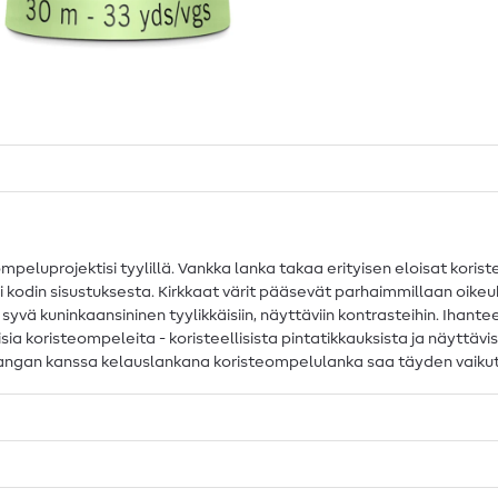
peluprojektisi tyylillä. Vankka lanka takaa erityisen eloisat koris
 kodin sisustuksesta. Kirkkaat värit pääsevät parhaimmillaan oikeuksiin
ja syvä kuninkaansininen tyylikkäisiin, näyttäviin kontrasteihin. Ihan
ia koristeompeleita - koristeellisista pintatikkauksista ja näyttäv
ngan kanssa kelauslankana koristeompelulanka saa täyden vaikutukse