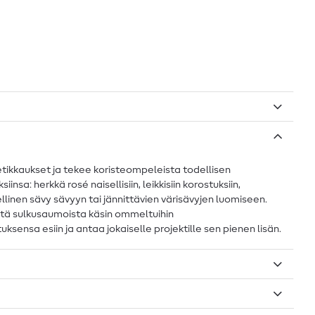
tetikkaukset ja tekee koristeompeleista todellisen
sa: herkkä rosé naisellisiin, leikkisiin korostuksiin,
teellinen sävy sävyyn tai jännittävien värisävyjen luomiseen.
istä sulkusaumoista käsin ommeltuihin
nsa esiin ja antaa jokaiselle projektille sen pienen lisän.