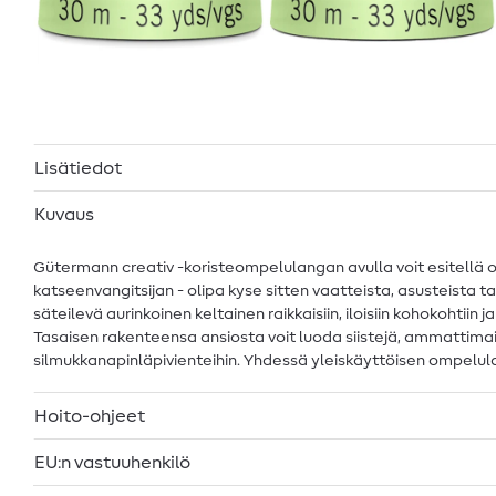
Lisätiedot
Kuvaus
Gütermann creativ -koristeompelulangan avulla voit esitellä om
katseenvangitsijan - olipa kyse sitten vaatteista, asusteista tai
säteilevä aurinkoinen keltainen raikkaisiin, iloisiin kohokohtiin 
Tasaisen rakenteensa ansiosta voit luoda siistejä, ammattimais
silmukkanapinläpivienteihin. Yhdessä yleiskäyttöisen ompelula
Hoito-ohjeet
EU:n vastuuhenkilö