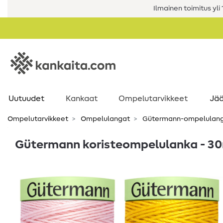
Ilmainen toimitus yli 1
Uutuudet
Kankaat
Ompelutarvikkeet
Jää
Ompelutarvikkeet
Ompelulangat
Gütermann-ompelulan
Gütermann koristeompelulanka - 3