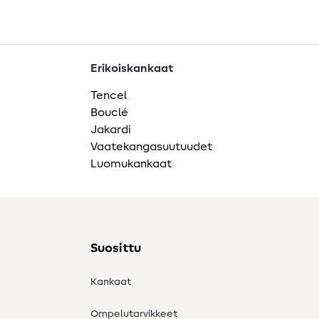
Erikoiskankaat
Tencel
Bouclé
Jakardi
Vaatekangasuutuudet
Luomukankaat
Suosittu
Kankaat
Ompelutarvikkeet