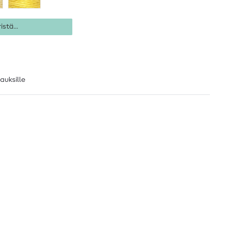
istä...
lauksille