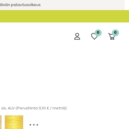
äivän palautusoikeus
0
0
ä
sis. ALV
(Perushinta
0,10 € / metriä
)