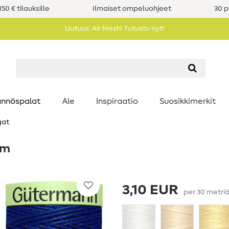
50 € tilauksille
Ilmaiset ompeluohjeet
30 p
Uutuus: Air Mesh! Tutustu nyt!
nnöspalat
Ale
Inspiraatio
Suosikkimerkit
gat
0m
3,10 EUR
per
30
metri