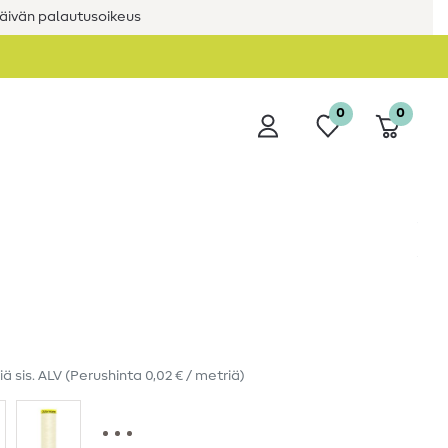
äivän palautusoikeus
0
0
iä
sis. ALV
(Perushinta
0,02 € / metriä
)