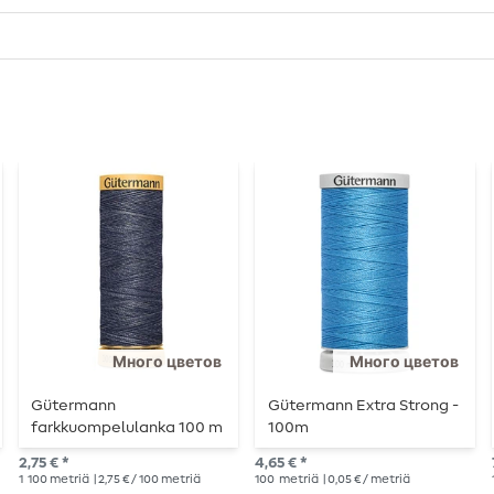
Много цветов
Много цветов
Gütermann
Gütermann Extra Strong -
farkkuompelulanka 100 m
100m
2,75 € *
4,65 € *
1
100 metriä
| 2,75 € / 100 metriä
100
metriä
| 0,05 € / metriä