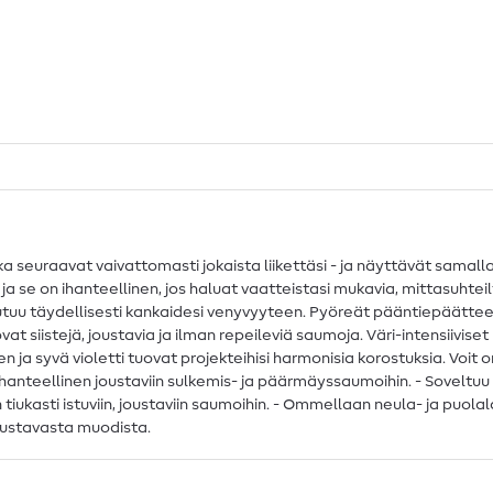
ka seuraavat vaivattomasti jokaista liikettäsi - ja näyttävät sam
ja se on ihanteellinen, jos haluat vaatteistasi mukavia, mittasuhte
utuu täydellisesti kankaidesi venyvyyteen. Pyöreät pääntiepäätteet,
vat siistejä, joustavia ja ilman repeileviä saumoja. Väri-intensiivis
nen ja syvä violetti tuovat projekteihisi harmonisia korostuksia. Voi
nteellinen joustaviin sulkemis- ja päärmäyssaumoihin. - Soveltuu erit
 tiukasti istuviin, joustaviin saumoihin. - Ommellaan neula- ja puolal
oustavasta muodista.