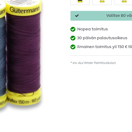
Valitse 80 vär
Nopea toimitus
30 päivän palautusoikeus
Ilmainen toimitus yli 150 € ti
* sis. ALV ilman
Toimituskulut