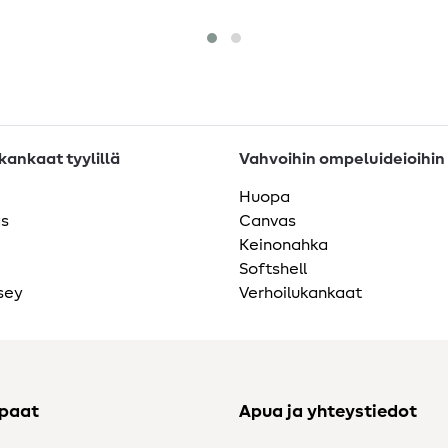
ankaat tyylillä
Vahvoihin ompeluideioihin
Huopa
as
Canvas
Keinonahka
Softshell
sey
Verhoilukankaat
ppaat
Apua ja yhteystiedot