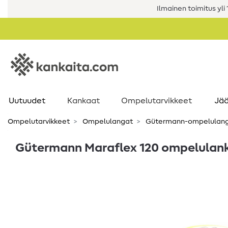
Ilmainen toimitus yli 1
Uutuudet
Kankaat
Ompelutarvikkeet
Jää
Ompelutarvikkeet
Ompelulangat
Gütermann-ompelulan
Gütermann Maraflex 120 ompelulanka