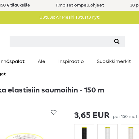
50 € tilauksille
Ilmaiset ompeluohjeet
30 p
Uutuus: Air Mesh! Tutustu nyt!
nnöspalat
Ale
Inspiraatio
Suosikkimerkit
gat
 elastisiin saumoihin - 150 m
3,65 EUR
per
150
metr