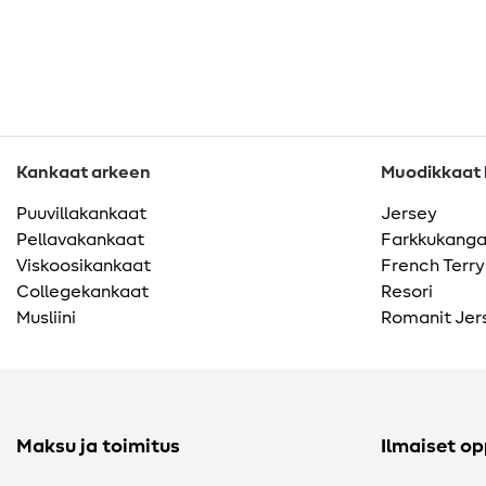
Kankaat arkeen
Muodikkaat k
Puuvillakankaat
Jersey
Pellavakankaat
Farkkukang
Viskoosikankaat
French Terry
Collegekankaat
Resori
Musliini
Romanit Jer
Maksu ja toimitus
Ilmaiset o