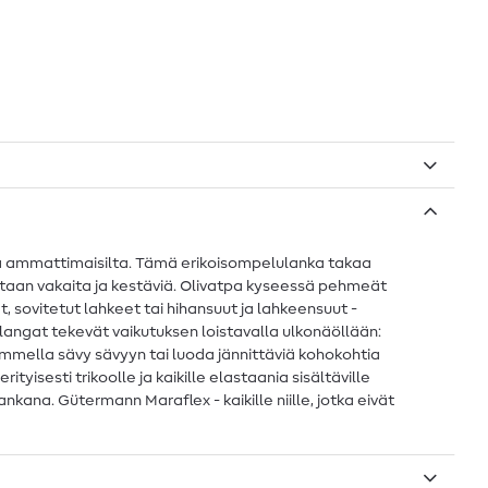
alla ammattimaisilta. Tämä erikoisompelulanka takaa
iltaan vakaita ja kestäviä. Olivatpa kyseessä pehmeät
 sovitetut lahkeet tai hihansuut ja lahkeensuut -
et langat tekevät vaikutuksen loistavalla ulkonäöllään:
t ommella sävy sävyyn tai luoda jännittäviä kohokohtia
yisesti trikoolle ja kaikille elastaania sisältäville
ankana. Gütermann Maraflex - kaikille niille, jotka eivät