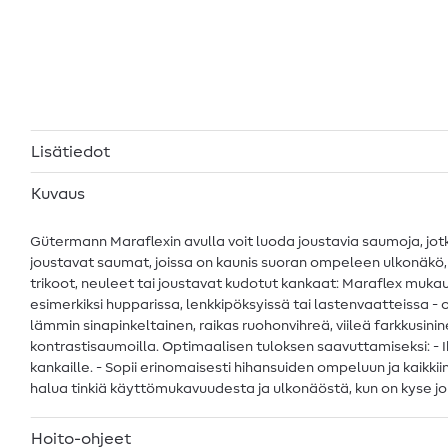
Lisätiedot
Kuvaus
Gütermann Maraflexin avulla voit luoda joustavia saumoja, jot
joustavat saumat, joissa on kaunis suoran ompeleen ulkonäkö, 
trikoot, neuleet tai joustavat kudotut kankaat: Maraflex muka
esimerkiksi hupparissa, lenkkipöksyissä tai lastenvaatteissa - o
lämmin sinapinkeltainen, raikas ruohonvihreä, viileä farkkusini
kontrastisaumoilla. Optimaalisen tuloksen saavuttamiseksi: - Iha
kankaille. - Sopii erinomaisesti hihansuiden ompeluun ja kaikkiin
halua tinkiä käyttömukavuudesta ja ulkonäöstä, kun on kyse j
Hoito-ohjeet