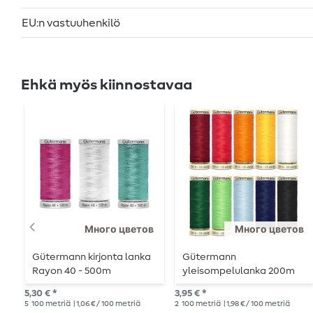
EU:n vastuuhenkilö
Ehkä myös kiinnostavaa
Много цветов
Много цветов
Gütermann kirjonta lanka
Gütermann
Rayon 40 - 500m
yleisompelulanka 200m
5,30 € *
3,95 € *
5
100 metriä
| 1,06 € / 100 metriä
2
100 metriä
| 1,98 € / 100 metriä