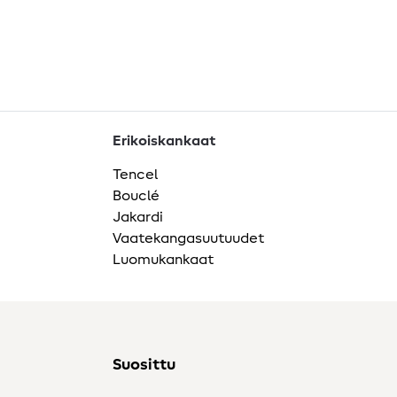
Erikoiskankaat
Tencel
Bouclé
Jakardi
Vaatekangasuutuudet
Luomukankaat
Suosittu