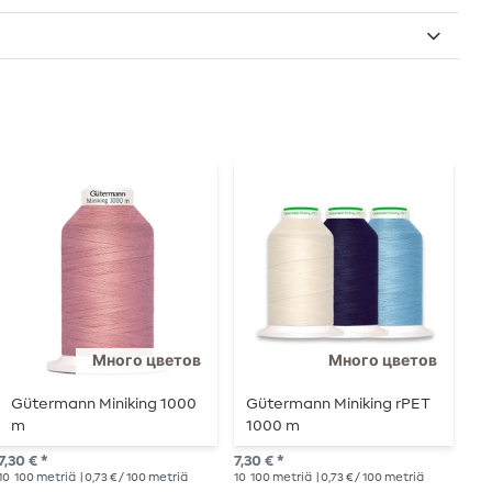
Много цветов
Много цветов
Gütermann Miniking 1000
Gütermann Miniking rPET
G
m
1000 m
o
7,30 € *
7,30 € *
12,
10
100 metriä
| 0,73 € / 100 metriä
10
100 metriä
| 0,73 € / 100 metriä
6
10