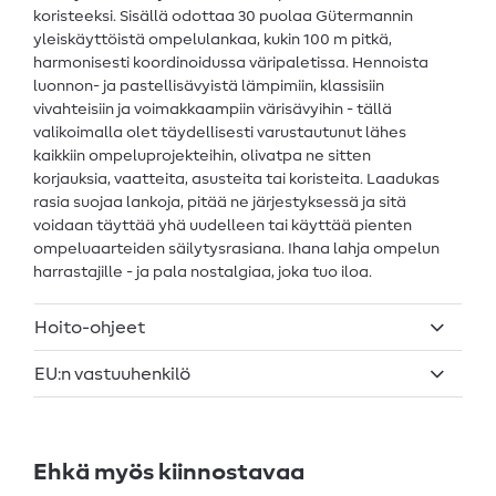
koristeeksi. Sisällä odottaa 30 puolaa Gütermannin
yleiskäyttöistä ompelulankaa, kukin 100 m pitkä,
harmonisesti koordinoidussa väripaletissa. Hennoista
luonnon- ja pastellisävyistä lämpimiin, klassisiin
vivahteisiin ja voimakkaampiin värisävyihin - tällä
valikoimalla olet täydellisesti varustautunut lähes
kaikkiin ompeluprojekteihin, olivatpa ne sitten
korjauksia, vaatteita, asusteita tai koristeita. Laadukas
rasia suojaa lankoja, pitää ne järjestyksessä ja sitä
voidaan täyttää yhä uudelleen tai käyttää pienten
ompeluaarteiden säilytysrasiana. Ihana lahja ompelun
harrastajille - ja pala nostalgiaa, joka tuo iloa.
Hoito-ohjeet
EU:n vastuuhenkilö
Ehkä myös kiinnostavaa