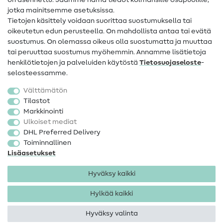
on asennettu. Jaamme nämä tiedot kolmansille osapuolille,
Yhteystiedot
jotka mainitsemme asetuksissa.
Tietoa omistajanvaihdoksesta
Tietojen käsittely voidaan suorittaa suostumuksella tai
oikeutetun edun perusteella. On mahdollista antaa tai evätä
FAQ
suostumus. On olemassa oikeus olla suostumatta ja muuttaa
tai peruuttaa suostumus myöhemmin. Annamme lisätietoja
Peruutusoikeus
henkilötietojen ja palveluiden käytöstä
Tietosuojaseloste
-
Suosittu
selosteessamme.
Välttämätön
Kankaat
Tilastot
Markkinointi
Ompelutarvikkeet
Ulkoiset mediat
Ale
DHL Preferred Delivery
Toiminnallinen
Lisäasetukset
Hyväksy kaikki
Hylkää kaikki
Yhteystiedot
Tietosuoja
Käyttöehdot
Peruutusoikeus
Hyväksy valinta
Tekijänoikeus 2026 SewIY GmbH