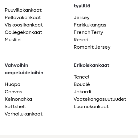
tyylillä
Puuvillakankaat
Pellavakankaat
Jersey
Viskoosikankaat
Farkkukangas
Collegekankaat
French Terry
Musliini
Resori
Romanit Jersey
Vahvoihin
Erikoiskankaat
ompeluideioihin
Tencel
Huopa
Bouclé
Canvas
Jakardi
Keinonahka
Vaatekangasuutuudet
Softshell
Luomukankaat
Verhoilukankaat