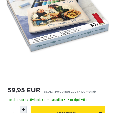
59,95 EUR
sis. ALV
(
Perushinta
2,00 € / 100 metriä
)
Heti lähetettävissä, toimitusaika 5–7 arkipäivää