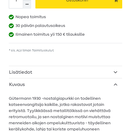
Ostoskoriin
Nopea toimitus
30 päivän palautusoikeus
Ilmainen toimitus yli 150 € tilauksille
* sis. ALV ilman
Toimituskulut
Lisätiedot
Kuvaus
Gütermann 1930 -nostalgiapurkki on todellinen
katseenvangitsija kaikille, jotka rakastavat jotain
erityistä. Tyylikkäässä metallitölkissä on viehättävä
retromuotoilu, ja sen nostalginen motiivi muistuttaa
menneiden aikojen ompelukulttuurista - täydellinen
keräilykohde, lahja tai koriste ompeluhuoneen