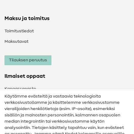
Maksu ja toimitus
Toimitustiedot
Maksutavat
Tilauksen peruutus
Ilmaiset oppaat
Kangassanasto
Käytämme evästeitä ja vastaavia teknologioita
Ompelusanasto
verkkosivustollamme ja käsittelemme verkkosivustomme
vierailijoiden henkilötietoja (esim. IP-osoite), esimerkiksi
Ompeluohjeet
sisällön ja mainosten personointiin, kolmannen osapuolen
Apua ja yhteystiedot
median integrointiin tai verkkosivustomme käytön
analysointiin. Tietojen käsittely tapahtuu vain, kun evästeet