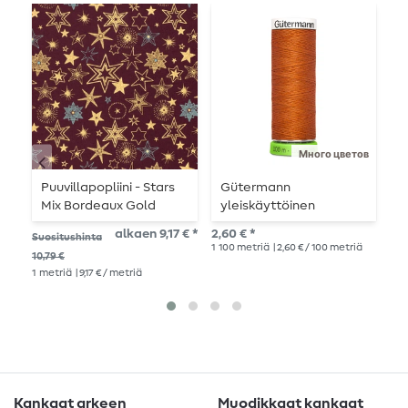
L
Много цветов
Puuvillapopliini - Stars
Gütermann
P
Mix Bordeaux Gold
yleiskäyttöinen
L
ompelukone rPET 100m
alkaen 9,17 € *
2,60 € *
35,
Suositushinta
1
100 metriä
| 2,60 € / 100 metriä
10,79 €
1
metriä
| 9,17 € / metriä
Kankaat arkeen
Muodikkaat kankaat