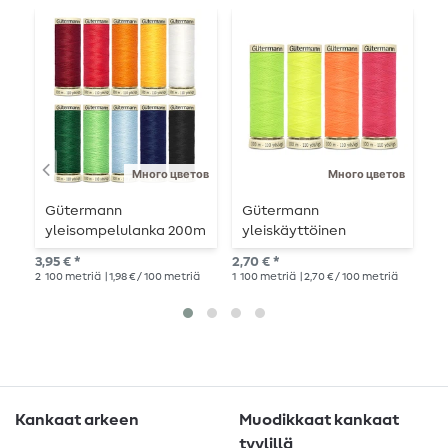
Много цветов
Много цветов
Gütermann
Gütermann
G
yleisompelulanka 200m
yleiskäyttöinen
i
ompelukone neon
L
3,95 € *
2,70 € *
6,9
100m
m
2
100 metriä
| 1,98 € / 100 metriä
1
100 metriä
| 2,70 € / 100 metriä
10
1
Kankaat arkeen
Muodikkaat kankaat
tyylillä