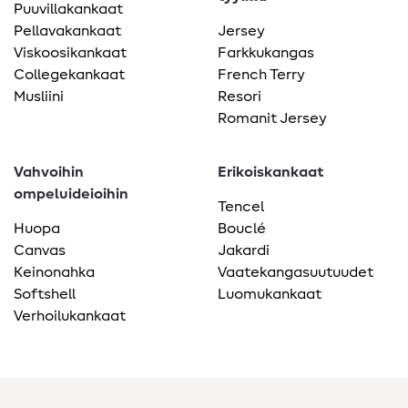
Puuvillakankaat
Pellavakankaat
Jersey
Viskoosikankaat
Farkkukangas
Collegekankaat
French Terry
Musliini
Resori
Romanit Jersey
Vahvoihin
Erikoiskankaat
ompeluideioihin
Tencel
Huopa
Bouclé
Canvas
Jakardi
Keinonahka
Vaatekangasuutuudet
Softshell
Luomukankaat
Verhoilukankaat