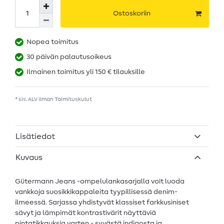
Ostoskoriin
Nopea toimitus
30 päivän palautusoikeus
Ilmainen toimitus yli 150 € tilauksille
* sis. ALV ilman
Toimituskulut
Lisätiedot
Kuvaus
Gütermann Jeans -ompelulankasarjalla voit luoda
vankkoja suosikkikappaleita tyypillisessä denim-
ilmeessä. Sarjassa yhdistyvät klassiset farkkusiniset
sävyt ja lämpimät kontrastivärit näyttäviä
pintatikkauksia varten - syvästä indigosta ja