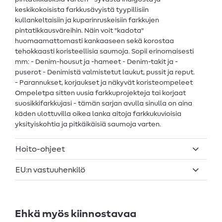
keskikokoisista farkkusävyistä tyypillisiin
kullankeltaisiin ja kuparinruskeisiin farkkujen
pintatikkausväreihin. Näin voit "kadota"
huomaamattomasti kankaaseen sekä korostaa
tehokkaasti koristeellisia saumoja. Sopii erinomaisesti
mm: - Denim-housut ja -hameet - Denim-takit ja -
puserot - Denimistä valmistetut laukut, pussit ja reput.
- Parannukset, korjaukset ja näkyvät koristeompeleet
Ompeletpa sitten uusia farkkuprojekteja tai korjaat
suosikkifarkkujasi - tämän sarjan avulla sinulla on aina
käden ulottuvilla oikea lanka aitoja farkkukuvioisia
yksityiskohtia ja pitkäikäisiä saumoja varten.
Hoito-ohjeet
EU:n vastuuhenkilö
Ehkä myös kiinnostavaa