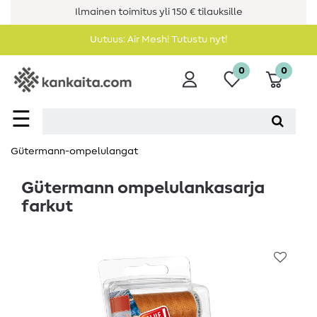
Ilmainen toimitus yli 150 € tilauksille
Uutuus: Air Mesh! Tutustu nyt!
0
0
☰
Gütermann-ompelulangat
Gütermann ompelulankasarja
farkut