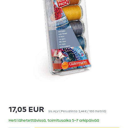
17,05 EUR
sis. ALV
(
Perushinta
2,44 € / 100 metriä
)
Heti lähetettävissä, toimitusaika 5–7 arkipäivää