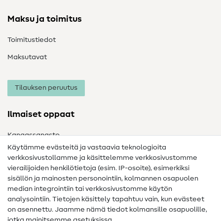
Maksu ja toimitus
Toimitustiedot
Maksutavat
Tilauksen peruutus
Ilmaiset oppaat
Kangassanasto
Käytämme evästeitä ja vastaavia teknologioita
Ompelusanasto
verkkosivustollamme ja käsittelemme verkkosivustomme
vierailijoiden henkilötietoja (esim. IP-osoite), esimerkiksi
Ompeluohjeet
sisällön ja mainosten personointiin, kolmannen osapuolen
Apua ja yhteystiedot
median integrointiin tai verkkosivustomme käytön
analysointiin. Tietojen käsittely tapahtuu vain, kun evästeet
on asennettu. Jaamme nämä tiedot kolmansille osapuolille,
Yhteystiedot
jotka mainitsemme asetuksissa.