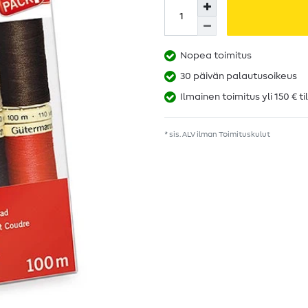
Nopea toimitus
30 päivän palautusoikeus
Ilmainen toimitus yli 150 € ti
* sis. ALV ilman
Toimituskulut