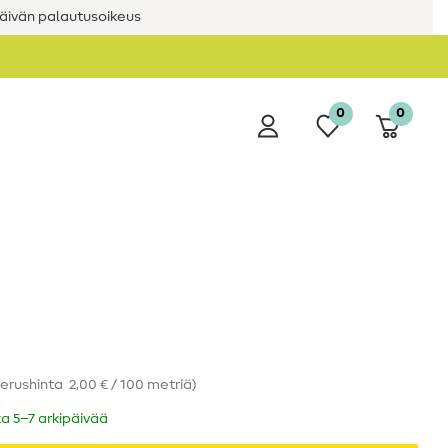
äivän palautusoikeus
0
0
erushinta
2,00 € / 100 metriä
)
ka 5–7 arkipäivää