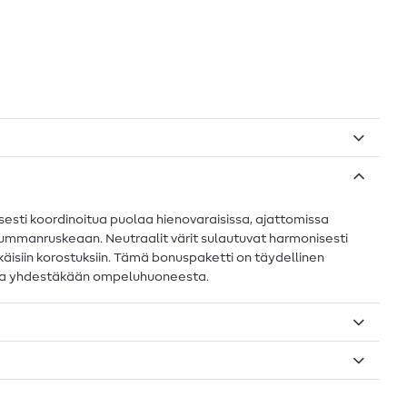
sesti koordinoitua puolaa hienovaraisissa, ajattomissa
 tummanruskeaan. Neutraalit värit sulautuvat harmonisesti
käisiin korostuksiin. Tämä bonuspaketti on täydellinen
uuttua yhdestäkään ompeluhuoneesta.