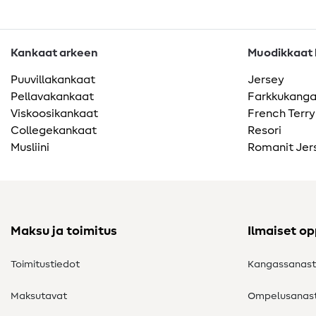
Kankaat arkeen
Muodikkaat k
Puuvillakankaat
Jersey
Pellavakankaat
Farkkukang
Viskoosikankaat
French Terry
Collegekankaat
Resori
Musliini
Romanit Jer
Maksu ja toimitus
Ilmaiset o
Toimitustiedot
Kangassanas
Maksutavat
Ompelusanas