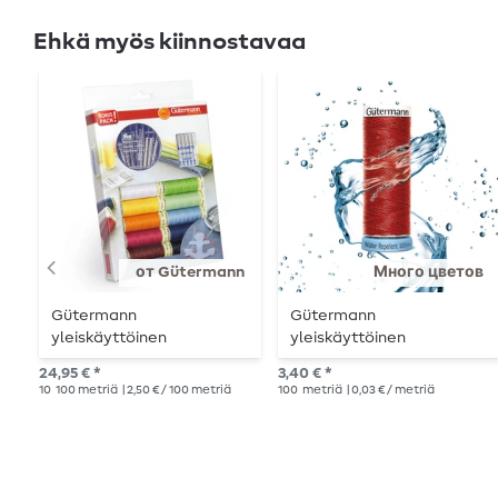
Ehkä myös kiinnostavaa
от Gütermann
Много цветов
Gütermann
Gütermann
yleiskäyttöinen
yleiskäyttöinen
ompelulankasarja
ompelukone - Vettä
24,95 € *
3,40 € *
ompeluneuloilla
hylkivä - 100 m
10
100 metriä
| 2,50 € / 100 metriä
100
metriä
| 0,03 € / metriä
varustettuna