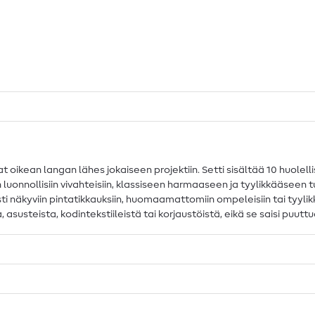
ean langan lähes jokaiseen projektiin. Setti sisältää 10 huolelli
luonnollisiin vivahteisiin, klassiseen harmaaseen ja tyylikkääseen
i näkyviin pintatikkauksiin, huomaamattomiin ompeleisiin tai tyylik
a, asusteista, kodintekstiileistä tai korjaustöistä, eikä se saisi p