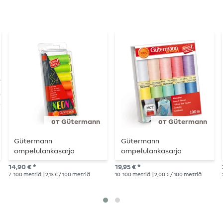
от Gütermann
от Gütermann
Gütermann
Gütermann
ompelulankasarja
ompelulankasarja
yleiskäyttöinen ompelu
yleiskäyttöinen
14,90 € *
19,95 € *
NEON-ompelulanka
ompelukone PASTELL
7
100 metriä
| 2,13 € / 100 metriä
10
100 metriä
| 2,00 € / 100 metriä