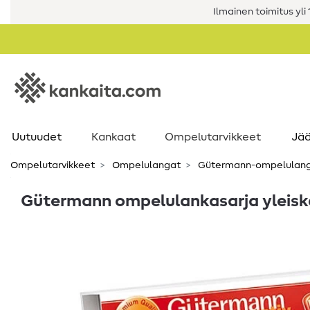
Ilmainen toimitus yli 1
Uutuudet
Kankaat
Ompelutarvikkeet
Jää
Ompelutarvikkeet
Ompelulangat
Gütermann-ompelulan
Gütermann ompelulankasarja yleis