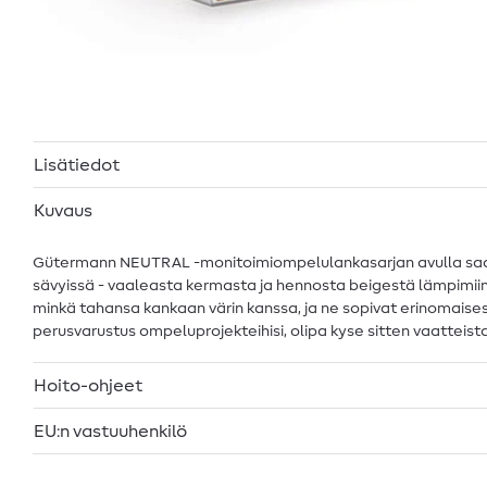
Lisätiedot
Kuvaus
Gütermann NEUTRAL -monitoimiompelulankasarjan avulla saat oik
sävyissä - vaaleasta kermasta ja hennosta beigestä lämpimiin 
minkä tahansa kankaan värin kanssa, ja ne sopivat erinomaisest
perusvarustus ompeluprojekteihisi, olipa kyse sitten vaatteist
Hoito-ohjeet
EU:n vastuuhenkilö