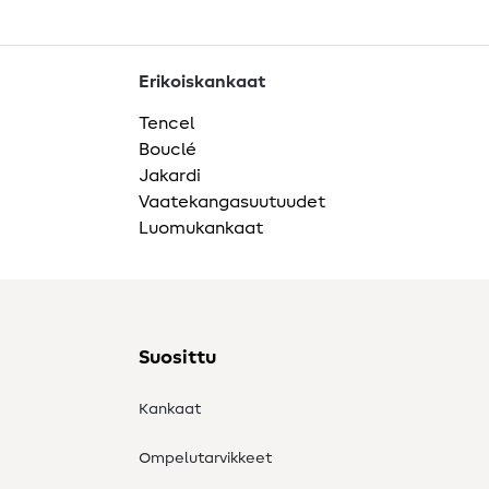
Erikoiskankaat
Tencel
Bouclé
Jakardi
Vaatekangasuutuudet
Luomukankaat
Suosittu
Kankaat
Ompelutarvikkeet