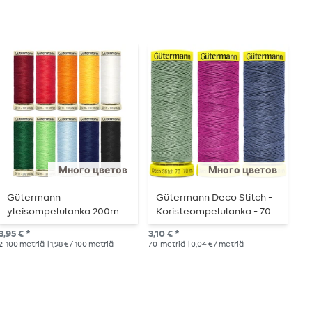
Много цветов
Много цветов
Gütermann
Gütermann Deco Stitch -
G
yleisompelulanka 200m
Koristeompelulanka - 70
m
3,95 € *
3,10 € *
4,6
2
100 metriä
| 1,98 € / 100 metriä
70
metriä
| 0,04 € / metriä
100