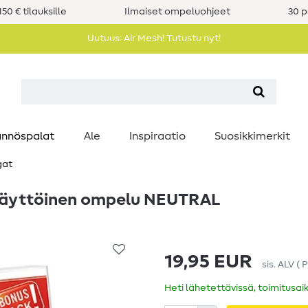
50 € tilauksille
Ilmaiset ompeluohjeet
30 p
Uutuus: Air Mesh! Tutustu nyt!
nnöspalat
Ale
Inspiraatio
Suosikkimerkit
gat
käyttöinen ompelu NEUTRAL
19,95 EUR
sis. ALV
(
P
Heti lähetettävissä, toimitusai