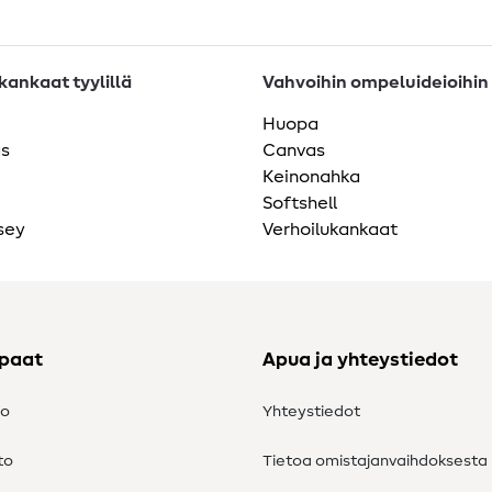
ankaat tyylillä
Vahvoihin ompeluideioihin
Huopa
as
Canvas
Keinonahka
Softshell
sey
Verhoilukankaat
ppaat
Apua ja yhteystiedot
to
Yhteystiedot
to
Tietoa omistajanvaihdoksesta