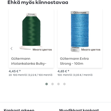
Ehkä myös kiinnostavaa
Много цветов
Много цветов
Gütermann
Gütermann Extra
G
irtolankalanka Bulky-
Strong - 100m
m
Lock 160 2000 m
o
4,45 € *
4,65 € *
27,
x
20
100 metriä
| 0,22 € / 100 metriä
100
metriä
| 0,05 € / metriä
15
1
Kankaat arkeen
Muodikkaat kankaat