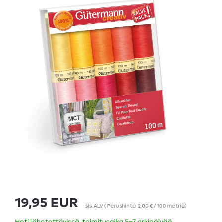
19,95 EUR
sis. ALV
(
Perushinta
2,00 € / 100 metriä
)