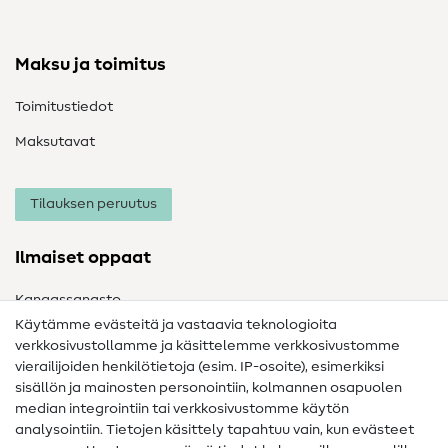
Maksu ja toimitus
Toimitustiedot
Maksutavat
Tilauksen peruutus
Ilmaiset oppaat
Kangassanasto
Käytämme evästeitä ja vastaavia teknologioita
Ompelusanasto
verkkosivustollamme ja käsittelemme verkkosivustomme
vierailijoiden henkilötietoja (esim. IP-osoite), esimerkiksi
Ompeluohjeet
sisällön ja mainosten personointiin, kolmannen osapuolen
Apua ja yhteystiedot
median integrointiin tai verkkosivustomme käytön
analysointiin. Tietojen käsittely tapahtuu vain, kun evästeet