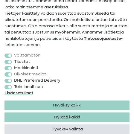
on asennettu. Jaamme nämä tiedot kolmansille osapuolille,
Yhteystiedot
jotka mainitsemme asetuksissa.
Tietoa omistajanvaihdoksesta
Tietojen käsittely voidaan suorittaa suostumuksella tai
oikeutetun edun perusteella. On mahdollista antaa tai evätä
FAQ
suostumus. On olemassa oikeus olla suostumatta ja muuttaa
tai peruuttaa suostumus myöhemmin. Annamme lisätietoja
Peruutusoikeus
henkilötietojen ja palveluiden käytöstä
Tietosuojaseloste
-
Suosittu
selosteessamme.
Välttämätön
Kankaat
Tilastot
Markkinointi
Ompelutarvikkeet
Ulkoiset mediat
Ale
DHL Preferred Delivery
Toiminnallinen
Lisäasetukset
Hyväksy kaikki
Hylkää kaikki
Yhteystiedot
Tietosuoja
Käyttöehdot
Peruutusoikeus
Hyväksy valinta
Tekijänoikeus 2026 SewIY GmbH