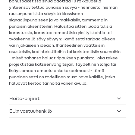
bonuspaketissa sinua odottaa 10 rakkaudella
yhteensovitettua punaisen sävyä - hennoista, hieman
ruusunpunaisista sävyistä klassiseen
signaalinpunaiseen ja voimakkaisiin, tummempiin
punaisiin aksentteihin. Halusitpa sitten luoda tulisia
korostuksia, korostaa romanttisia yksityiskohtia tai
työskennellä sävy sävyyn: Tämä setti tarjoaa oikean
värin jokaiseen ideaan. Ihanteellinen vaatteisiin,
asusteisiin, kodintekstiileihin tai koristeellisiin saumoihin
- missä tahansa haluat ripauksen punaista, joka tekee
projektistasi katseenvangitsijan. Täydellinen lahja tai
lisäys omaan ompelulankakokoelmaasi - tämä
punainen setti on todellinen must-have kaikille, jotka
haluavat kertoa tarinoita värien avulla.
Hoito-ohjeet
EU:n vastuuhenkilö