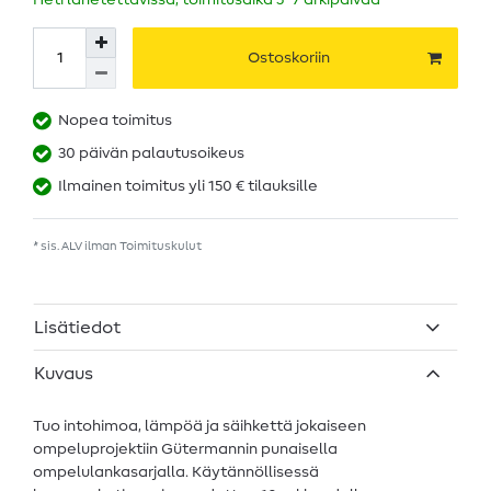
Heti lähetettävissä, toimitusaika 5–7 arkipäivää
Ostoskoriin
Nopea toimitus
30 päivän palautusoikeus
Ilmainen toimitus yli 150 € tilauksille
* sis. ALV ilman
Toimituskulut
Lisätiedot
Kuvaus
Tuo intohimoa, lämpöä ja säihkettä jokaiseen
ompeluprojektiin Gütermannin punaisella
ompelulankasarjalla. Käytännöllisessä