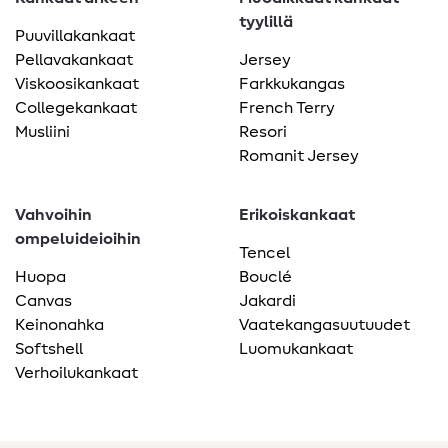
tyylillä
Puuvillakankaat
Pellavakankaat
Jersey
Viskoosikankaat
Farkkukangas
Collegekankaat
French Terry
Musliini
Resori
Romanit Jersey
Vahvoihin
Erikoiskankaat
ompeluideioihin
Tencel
Huopa
Bouclé
Canvas
Jakardi
Keinonahka
Vaatekangasuutuudet
Softshell
Luomukankaat
Verhoilukankaat