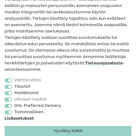
Ompeluohjeet
sisällön ja mainosten personointiin, kolmannen osapuolen
Apua ja yhteystiedot
median integrointiin tai verkkosivustomme käytön
analysointiin. Tietojen käsittely tapahtuu vain, kun evästeet
on asennettu. Jaamme nämä tiedot kolmansille osapuolille,
Yhteystiedot
jotka mainitsemme asetuksissa.
Tietoa omistajanvaihdoksesta
Tietojen käsittely voidaan suorittaa suostumuksella tai
oikeutetun edun perusteella. On mahdollista antaa tai evätä
FAQ
suostumus. On olemassa oikeus olla suostumatta ja muuttaa
tai peruuttaa suostumus myöhemmin. Annamme lisätietoja
Peruutusoikeus
henkilötietojen ja palveluiden käytöstä
Tietosuojaseloste
-
Suosittu
selosteessamme.
Välttämätön
Kankaat
Tilastot
Markkinointi
Ompelutarvikkeet
Ulkoiset mediat
Ale
DHL Preferred Delivery
Toiminnallinen
Lisäasetukset
Hyväksy kaikki