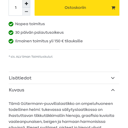
Ostoskoriin
Nopea toimitus
30 päivän palautusoikeus
Ilmainen toimitus yli 150 € tilauksille
* sis. ALV ilman
Toimituskulut
Lisätiedot
Kuvaus
Tämä Gütermann-puuvillalaatikko on ompeluhuoneen
todellinen helmi: tukevassa säilytyslaatikossa on
ihastuttavan tilkkutäkkimallin hienoja, graafisia kuvioita
vaaleanpunaisen, beigen ja harmaan harmonisissa
sävyissä. Pienet sydämet, pisteet ja hienot viivat