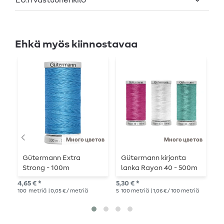
Ehkä myös kiinnostavaa
Много цветов
Много цветов
Gütermann Extra
Gütermann kirjonta
G
Strong - 100m
lanka Rayon 40 - 500m
y
4,65 € *
5,30 € *
3,9
100
metriä
| 0,05 € / metriä
5
100 metriä
| 1,06 € / 100 metriä
2
10