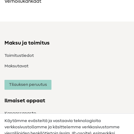
Verhoilukankaat
Maksu ja toimitus
Toimitustiedot
Maksutavat
Tilauksen peruutus
Ilmaiset oppaat
Kangassanasto
Käytämme evästeitä ja vastaavia teknologioita
Ompelusanasto
verkkosivustollamme ja käsittelemme verkkosivustomme
vierailijoiden henkilötietoja (esim. IP-osoite), esimerkiksi