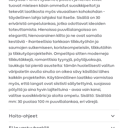
tuovat mieleen käsin ommellut suosikkipeitot ja
tekevät laatikosta myös visuaalisen kohokohdan -
täydellinen lahja lahjaksi tai itselle. Sisällä on 30
eriväristä ompelulankaa, jotka odottavat ideoiden
toteuttamista. Hienoissa puuvillalangoissa on
elegantti, hienovarainen kiilto ja ne ovat samalla
kestäviä - ihanteellisia tarkkaan tilkkutyöhön ja
saumojen sulkemiseen, koristeompeleisiin, tilkkutöihin
ja tilkkutyöprojekteihin. Ompelitpa sitten moderneja
tilkkutäkkejä, romanttisia tyynyjä, pöytäjuoksuja,
laukkuja tai pieniä asusteita: tämän huolellisesti valitun
väripaletin avulla sinulla on oikea sävy käsilläsi lähes
kaikkiin projekteihin. Käytännöllinen laatikko varmistaa
myös, että langat ovat siististi säilytettyinä, suojassa
pölyltä ja aina hyvin lajiteltuina - avaa vain kansi,
valitse suosikkivärisi ja aloita ompelu. Sisältö: Sisältää
mm: 30 puolaa 100 m puuvillalankaa, eri värejä.
Hoito-ohjeet
EU:n vastuuhenkilö