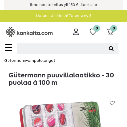
Ilmainen toimitus yli 150 € tilauksille
Uutuus: Air Mesh! Tutustu nyt!
0
0
☰
Gütermann-ompelulangat
Gütermann puuvillalaatikko - 30
puolaa á 100 m