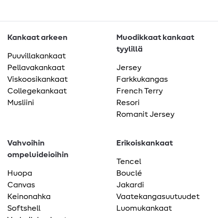
Kankaat arkeen
Muodikkaat kankaat
tyylillä
Puuvillakankaat
Pellavakankaat
Jersey
Viskoosikankaat
Farkkukangas
Collegekankaat
French Terry
Musliini
Resori
Romanit Jersey
Vahvoihin
Erikoiskankaat
ompeluideioihin
Tencel
Huopa
Bouclé
Canvas
Jakardi
Keinonahka
Vaatekangasuutuudet
Softshell
Luomukankaat