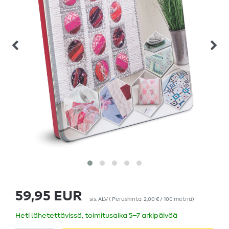
59,95 EUR
sis. ALV
(
Perushinta
2,00 € / 100 metriä
)
Heti lähetettävissä, toimitusaika 5–7 arkipäivää