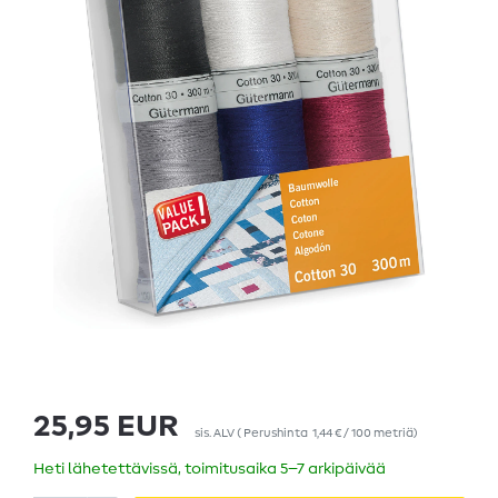
25,95 EUR
sis. ALV
(
Perushinta
1,44 € / 100 metriä
)
Heti lähetettävissä, toimitusaika 5–7 arkipäivää