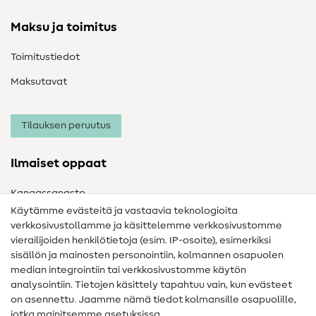
Maksu ja toimitus
Toimitustiedot
Maksutavat
Tilauksen peruutus
Ilmaiset oppaat
Kangassanasto
Käytämme evästeitä ja vastaavia teknologioita
Ompelusanasto
verkkosivustollamme ja käsittelemme verkkosivustomme
vierailijoiden henkilötietoja (esim. IP-osoite), esimerkiksi
Ompeluohjeet
sisällön ja mainosten personointiin, kolmannen osapuolen
Apua ja yhteystiedot
median integrointiin tai verkkosivustomme käytön
analysointiin. Tietojen käsittely tapahtuu vain, kun evästeet
on asennettu. Jaamme nämä tiedot kolmansille osapuolille,
Yhteystiedot
jotka mainitsemme asetuksissa.