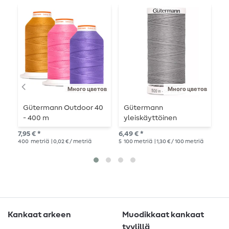
Много цветов
Много цветов
Gütermann Outdoor 40
Gütermann
G
- 400 m
yleiskäyttöinen
y
ompelukone 500m
7,95 € *
6,49 € *
3,9
400
metriä
| 0,02 € / metriä
5
100 metriä
| 1,30 € / 100 metriä
2
10
Kankaat arkeen
Muodikkaat kankaat
tyylillä