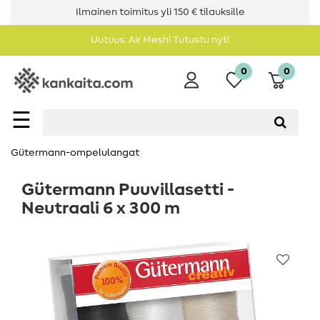
Ilmainen toimitus yli 150 € tilauksille
Uutuus: Air Mesh! Tutustu nyt!
0
0
☰
Gütermann-ompelulangat
Gütermann Puuvillasetti -
Neutraali 6 x 300 m