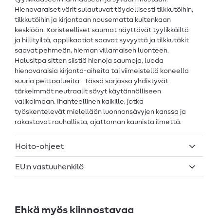
Hienovaraiset värit sulautuvat täydellisesti tilkkutöihin,
tilkkutöihin ja kirjontaan nousematta kuitenkaan
keskiöön. Koristeelliset saumat näyttävät tyylikkäiltä
ja hillityiltä, applikaatiot saavat syvyyttä ja tilkkutäkit
saavat pehmeän, hieman villamaisen luonteen.
Halusitpa sitten siistiä hienoja saumoja, luoda
hienovaraisia kirjonta-aiheita tai viimeistellä koneella
suuria peittoalueita - tässä sarjassa yhdistyvät
tärkeimmät neutraalit sävyt käytännölliseen
valikoimaan. Ihanteellinen kaikille, jotka
työskentelevät mielellään luonnonsävyjen kanssa ja
rakastavat rauhallista, ajattoman kaunista ilmettä.
Hoito-ohjeet
EU:n vastuuhenkilö
Ehkä myös kiinnostavaa