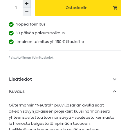
Ostoskoriin
Nopea toimitus
30 päivän palautusoikeus
Ilmainen toimitus yli 150 € tilauksille
* sis. ALV ilman
Toimituskulut
Lisätiedot
Kuvaus
Gütermannin "Neutral"-puuvillasarjan avulla saat
oikean sävyn jokaiseen projektiin: kuusi harmonisesti
yhteensovitettua luonnonsävyä - vaaleasta kermasta
ja hienosta beigestä lämpimään taupeen,
tyylikkääseen harmaaseen ja syvään mustaan.