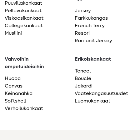
Puuvillakankaat
Pellavakankaat
Jersey
Viskoosikankaat
Farkkukangas
Collegekankaat
French Terry
Musliini
Resori
Romanit Jersey
Vahvoihin
Erikoiskankaat
ompeluideioihin
Tencel
Huopa
Bouclé
Canvas
Jakardi
Keinonahka
Vaatekangasuutuudet
Softshell
Luomukankaat
Verhoilukankaat