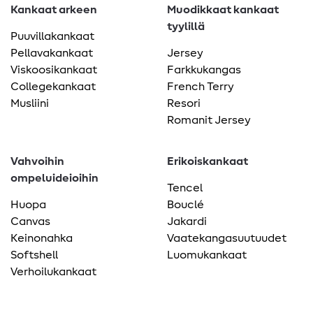
Kankaat arkeen
Muodikkaat kankaat
tyylillä
Puuvillakankaat
Pellavakankaat
Jersey
Viskoosikankaat
Farkkukangas
Collegekankaat
French Terry
Musliini
Resori
Romanit Jersey
Vahvoihin
Erikoiskankaat
ompeluideioihin
Tencel
Huopa
Bouclé
Canvas
Jakardi
Keinonahka
Vaatekangasuutuudet
Softshell
Luomukankaat
Verhoilukankaat