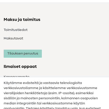
Maksu ja toimitus
Toimitustiedot
Maksutavat
Tilauksen peruutus
Ilmaiset oppaat
Kangassanasto
Käytämme evästeitä ja vastaavia teknologioita
Ompelusanasto
verkkosivustollamme ja käsittelemme verkkosivustomme
vierailijoiden henkilötietoja (esim. IP-osoite), esimerkiksi
Ompeluohjeet
sisällön ja mainosten personointiin, kolmannen osapuolen
Apua ja yhteystiedot
median integrointiin tai verkkosivustomme käytön
analysointiin. Tietojen käsittely tapahtuu vain, kun evästeet