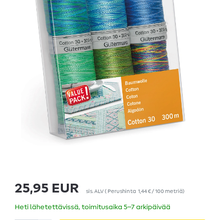
25,95 EUR
sis. ALV
(
Perushinta
1,44 € / 100 metriä
)
Heti lähetettävissä, toimitusaika 5–7 arkipäivää