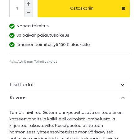
Ostoskoriin
Nopea toimitus
30 päivän palautusoikeus
Ilmainen toimitus yli 150 € tilauksille
* sis. ALV ilman
Toimituskulut
Lisätiedot
Kuvaus
Tämä sinivihreä Gütermann-puuvillasetti on todellinen
katseenvangitsija kaikille tilkkutöistä, ompelusta ja
kirjontaa rakastaville. Kuusi puolaa esitetään
harmonisesti yhteensovitetuissa monivärisävyissä:
pehmeistä, vesimaisista mintun ja turkoosin sävyistä