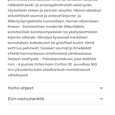
raikkaisiin keski- ja smaragdinvihreisiin sekä syviin,
täyteläisiin sinisen ja petrolin sävyihin. Hienot värisävyt
elävöittävät saumat ja antavat kirjonta- ja
tilkkutyöprojekteille luonnollisen, hieman villamaisen
ilmeen - ihanteellinen moderniin tilkkutäkkiin,
koristeellisiin koristeompeleisiin tai yksityiskohtaisiin
kirjonta-aiheisiin. Olivatpa kyseessä merelliset
korostukset, kukkakuviot tai graafiset kuviot: tämä
setti luo pehmeät, tasaiset saumat ja ilmeikkäät
efektit harmonisessa sinivihreässä väriskaalassa.
Sarjaan sisältyvät: - Pistokirjontakuvio, joka sisältää
mm: - 6 puolaa Gütermann Cotton 30 -puuvillaa 300
m:n pituudelta kukin sinivihreässä monivärisessä
värisävyssä.
Hoito-ohjeet
EU:n vastuuhenkilö