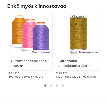
Ehkä myös kiinnostavaa
Много цветов
Много цветов
Gütermann Outdoor 40
Gütermann
G
- 400 m
ompelulanka denim
S
100m
7,95 € *
2,75 € *
4,6
400
metriä
| 0,02 € / metriä
1
100 metriä
| 2,75 € / 100 metriä
100