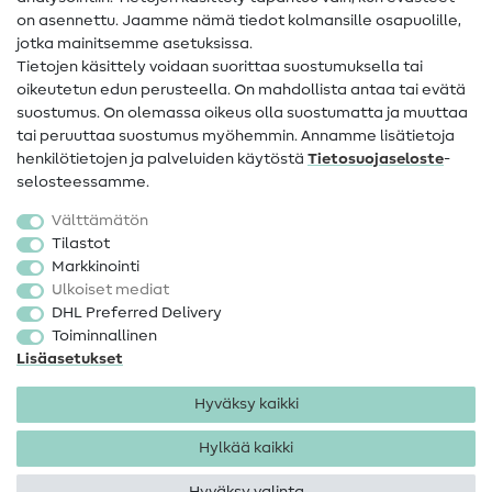
on asennettu. Jaamme nämä tiedot kolmansille osapuolille,
Yhteystiedot
jotka mainitsemme asetuksissa.
Tietoa omistajanvaihdoksesta
Tietojen käsittely voidaan suorittaa suostumuksella tai
oikeutetun edun perusteella. On mahdollista antaa tai evätä
FAQ
suostumus. On olemassa oikeus olla suostumatta ja muuttaa
tai peruuttaa suostumus myöhemmin. Annamme lisätietoja
Peruutusoikeus
henkilötietojen ja palveluiden käytöstä
Tietosuojaseloste
-
Suosittu
selosteessamme.
Välttämätön
Kankaat
Tilastot
Markkinointi
Ompelutarvikkeet
Ulkoiset mediat
Ale
DHL Preferred Delivery
Toiminnallinen
Lisäasetukset
Hyväksy kaikki
Hylkää kaikki
Yhteystiedot
Tietosuoja
Käyttöehdot
Peruutusoikeus