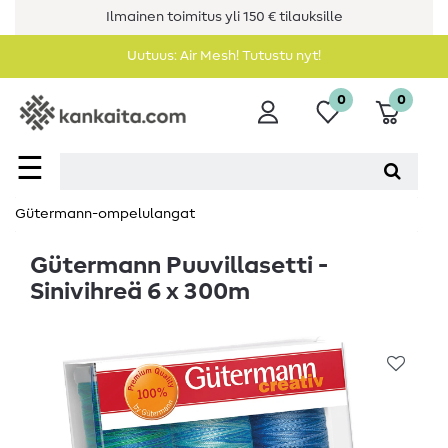
Ilmainen toimitus yli 150 € tilauksille
Uutuus: Air Mesh! Tutustu nyt!
0
0
☰
Gütermann-ompelulangat
Gütermann Puuvillasetti -
Sinivihreä 6 x 300m