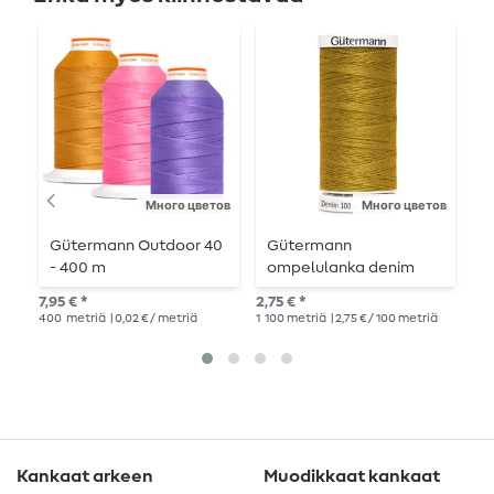
Много цветов
Много цветов
Gütermann Outdoor 40
Gütermann
G
- 400 m
ompelulanka denim
S
100m
7,95 € *
2,75 € *
4,6
400
metriä
| 0,02 € / metriä
1
100 metriä
| 2,75 € / 100 metriä
100
Kankaat arkeen
Muodikkaat kankaat