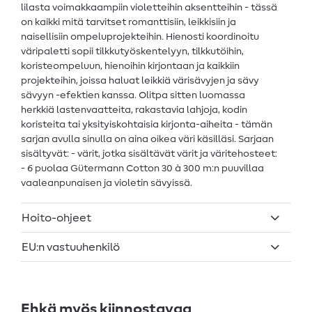
lilasta voimakkaampiin violetteihin aksentteihin - tässä
on kaikki mitä tarvitset romanttisiin, leikkisiin ja
naisellisiin ompeluprojekteihin. Hienosti koordinoitu
väripaletti sopii tilkkutyöskentelyyn, tilkkutöihin,
koristeompeluun, hienoihin kirjontaan ja kaikkiin
projekteihin, joissa haluat leikkiä värisävyjen ja sävy
sävyyn -efektien kanssa. Olitpa sitten luomassa
herkkiä lastenvaatteita, rakastavia lahjoja, kodin
koristeita tai yksityiskohtaisia kirjonta-aiheita - tämän
sarjan avulla sinulla on aina oikea väri käsilläsi. Sarjaan
sisältyvät: - värit, jotka sisältävät värit ja väritehosteet:
- 6 puolaa Gütermann Cotton 30 à 300 m:n puuvillaa
vaaleanpunaisen ja violetin sävyissä.
Hoito-ohjeet
EU:n vastuuhenkilö
Ehkä myös kiinnostavaa