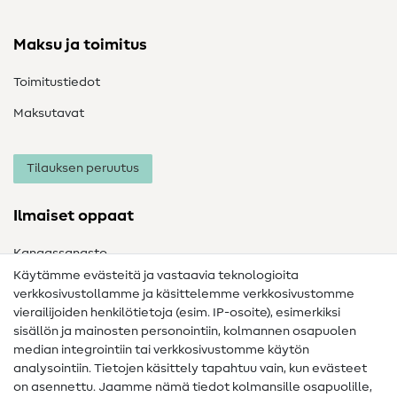
Maksu ja toimitus
Toimitustiedot
Maksutavat
Tilauksen peruutus
Ilmaiset oppaat
Kangassanasto
Käytämme evästeitä ja vastaavia teknologioita
Ompelusanasto
verkkosivustollamme ja käsittelemme verkkosivustomme
vierailijoiden henkilötietoja (esim. IP-osoite), esimerkiksi
Ompeluohjeet
sisällön ja mainosten personointiin, kolmannen osapuolen
Apua ja yhteystiedot
median integrointiin tai verkkosivustomme käytön
analysointiin. Tietojen käsittely tapahtuu vain, kun evästeet
on asennettu. Jaamme nämä tiedot kolmansille osapuolille,
Yhteystiedot