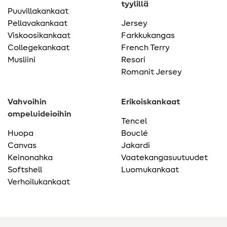
tyylillä
Puuvillakankaat
Pellavakankaat
Jersey
Viskoosikankaat
Farkkukangas
Collegekankaat
French Terry
Musliini
Resori
Romanit Jersey
Vahvoihin
Erikoiskankaat
ompeluideioihin
Tencel
Huopa
Bouclé
Canvas
Jakardi
Keinonahka
Vaatekangasuutuudet
Softshell
Luomukankaat
Verhoilukankaat