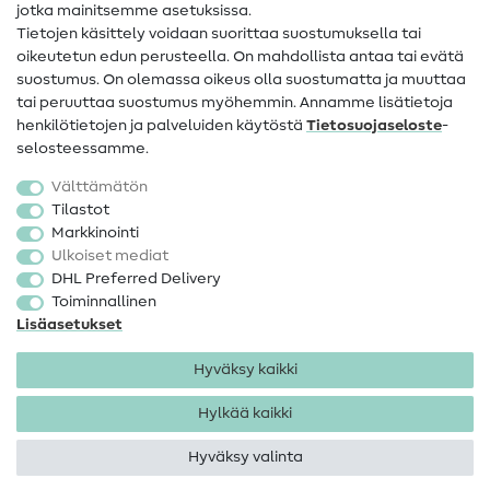
jotka mainitsemme asetuksissa.
Tietoa omistajanvaihdoksesta
Tietojen käsittely voidaan suorittaa suostumuksella tai
oikeutetun edun perusteella. On mahdollista antaa tai evätä
FAQ
suostumus. On olemassa oikeus olla suostumatta ja muuttaa
tai peruuttaa suostumus myöhemmin. Annamme lisätietoja
Peruutusoikeus
henkilötietojen ja palveluiden käytöstä
Tietosuojaseloste
-
Suosittu
selosteessamme.
Välttämätön
Kankaat
Tilastot
Markkinointi
Ompelutarvikkeet
Ulkoiset mediat
Ale
DHL Preferred Delivery
Toiminnallinen
Lisäasetukset
Hyväksy kaikki
Hylkää kaikki
Yhteystiedot
Tietosuoja
Käyttöehdot
Peruutusoikeus
Hyväksy valinta
Tekijänoikeus 2026 SewIY GmbH