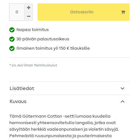
Ostoskoriin
Nopea toimitus
30 päivän palautusoikeus
Ilmainen toimitus yli 150 € tilauksille
* sis. ALV ilman
Toimituskulut
Lisätiedot
Kuvaus
Tämä Gütermann Cotton -setti lumoaa kuudella
harmonisesti yhteensovitetulla langalla, jotka ovat
sävyltään herkkiä vaaleanpunaisen ja violetin sävyjä.
Pehmeästä ruusunpunaisesta ja puuterimaisesta