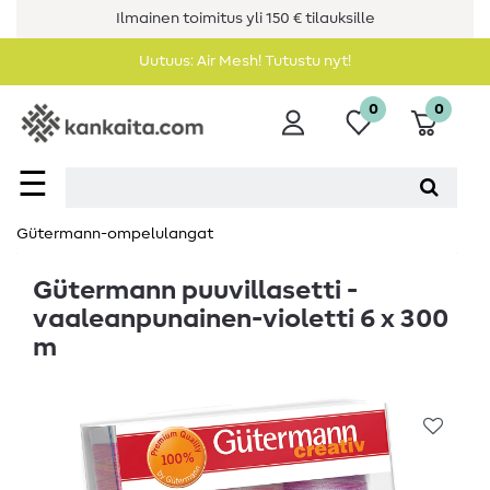
Ilmainen toimitus yli 150 € tilauksille
Uutuus: Air Mesh! Tutustu nyt!
0
0
☰
Gütermann-ompelulangat
Gütermann puuvillasetti -
vaaleanpunainen-violetti 6 x 300
m