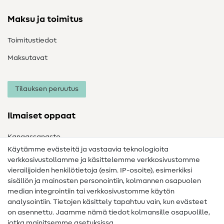
Maksu ja toimitus
Toimitustiedot
Maksutavat
Tilauksen peruutus
Ilmaiset oppaat
Kangassanasto
Käytämme evästeitä ja vastaavia teknologioita
Ompelusanasto
verkkosivustollamme ja käsittelemme verkkosivustomme
vierailijoiden henkilötietoja (esim. IP-osoite), esimerkiksi
Ompeluohjeet
sisällön ja mainosten personointiin, kolmannen osapuolen
Apua ja yhteystiedot
median integrointiin tai verkkosivustomme käytön
analysointiin. Tietojen käsittely tapahtuu vain, kun evästeet
on asennettu. Jaamme nämä tiedot kolmansille osapuolille,
Yhteystiedot
jotka mainitsemme asetuksissa.