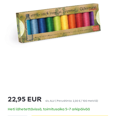
22,95 EUR
sis. ALV
(
Perushinta
2,30 € / 100 metriä
)
Heti lähetettävissä, toimitusaika 5–7 arkipäivää