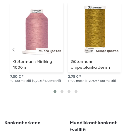
Много цветов
Много цветов
Gütermann Miniking
Gütermann
G
1000 m
ompelulanka denim
i
100m
L
7,30 € *
2,75 € *
4,4
10
100 metriä
| 0,73 € / 100 metriä
1
100 metriä
| 2,75 € / 100 metriä
20
Kankaat arkeen
Muodikkaat kankaat
tyylillä