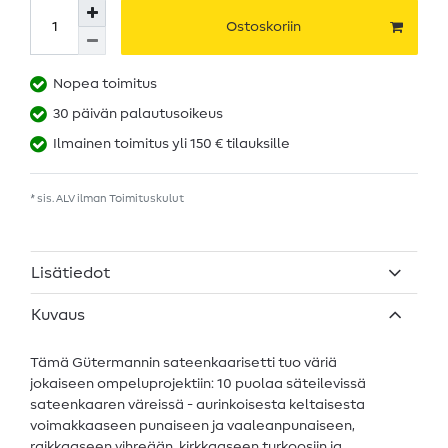
Ostoskoriin
Nopea toimitus
30 päivän palautusoikeus
Ilmainen toimitus yli 150 € tilauksille
* sis. ALV ilman
Toimituskulut
Lisätiedot
Kuvaus
Tämä Gütermannin sateenkaarisetti tuo väriä
jokaiseen ompeluprojektiin: 10 puolaa säteilevissä
sateenkaaren väreissä - aurinkoisesta keltaisesta
voimakkaaseen punaiseen ja vaaleanpunaiseen,
raikkaaseen vihreään, kirkkaaseen turkoosiin ja