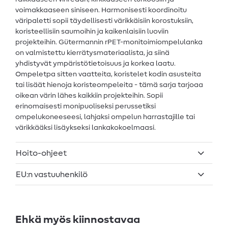
voimakkaaseen siniseen. Harmonisesti koordinoitu
väripaletti sopii täydellisesti värikkäisiin korostuksiin,
koristeellisiin saumoihin ja kaikenlaisiin luoviin
projekteihin. Gütermannin rPET-monitoimiompelulanka
on valmistettu kierrätysmateriaalista, ja siinä
yhdistyvät ympäristötietoisuus ja korkea laatu.
Ompeletpa sitten vaatteita, koristelet kodin asusteita
tai lisäät hienoja koristeompeleita - tämä sarja tarjoaa
oikean värin lähes kaikkiin projekteihin. Sopii
erinomaisesti monipuoliseksi perussetiksi
ompelukoneeseesi, lahjaksi ompelun harrastajille tai
värikkääksi lisäykseksi lankakokoelmaasi.
Hoito-ohjeet
EU:n vastuuhenkilö
Ehkä myös kiinnostavaa