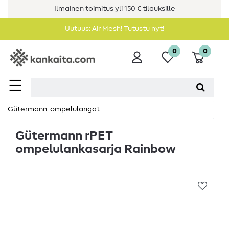
Ilmainen toimitus yli 150 € tilauksille
Uutuus: Air Mesh! Tutustu nyt!
0
0
☰
Gütermann-ompelulangat
Gütermann rPET
ompelulankasarja Rainbow