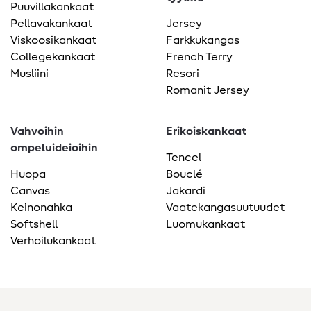
Puuvillakankaat
Pellavakankaat
Jersey
Viskoosikankaat
Farkkukangas
Collegekankaat
French Terry
Musliini
Resori
Romanit Jersey
Vahvoihin
Erikoiskankaat
ompeluideioihin
Tencel
Huopa
Bouclé
Canvas
Jakardi
Keinonahka
Vaatekangasuutuudet
Softshell
Luomukankaat
Verhoilukankaat