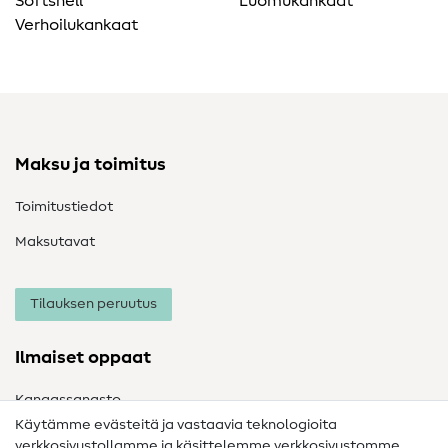
Softshell
Luomukankaat
Verhoilukankaat
Maksu ja toimitus
Toimitustiedot
Maksutavat
Tilauksen peruutus
Ilmaiset oppaat
Kangassanasto
Käytämme evästeitä ja vastaavia teknologioita
Ompelusanasto
verkkosivustollamme ja käsittelemme verkkosivustomme