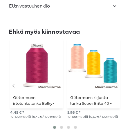
EU:n vastuuhenkilö
Ehkä myös kiinnostavaa
Много цветов
Много цветов
Gütermann
Gütermann kirjonta
G
irtolankalanka Bulky-
lanka Super Brite 40 -
k
Lock 80 1000 m
1000 m
3
4,45 € *
5,95 € *
3,1
10
100 metriä
| 0,45 € / 100 metriä
10
100 metriä
| 0,60 € / 100 metriä
30