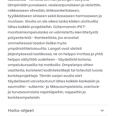
lämpimään punaiseen, vaaleanpunaiseen ja violettiin,
raikkaaseen vihreään, kirkkaankeltaiseen,
tyylikkääseen siniseen sekä klassiseen harmaaseen ja
mustaan. Sinulla on siis oikea lanka käden ulottuvilla
lähes kaikkiin projekteihin. Gütermannin rPET-
monitoimiompelulanka on valmistettu kierrätetystä
polyesteristä - ihanteellista, jos arvostat
ommellessasi laadun lisäksi myös
ympäristötietoisuutta. Langat ovat siististi
järjestyksessä laatikossa, ne on helppo irrottaa ja yhtä
helppo säilyttää uudelleen - täydellistä kotona,
ompelukursseilla tai matkoilla. Ompeletpa sitten
vaatteita, koristelet kodintekstiilejä tai toteutat luovia
koristeprojekteja: Tämän sarjan avulla olet
täydellisesti varustautunut lähes kaikkiin kankaisiin ja
saumoihin - sulkemis- ja tikkausompeleista, overlock-
ja turvasaumoista napinläpeihin, nappeihin ja
koristeompeleisiin.
Hoito-ohjeet