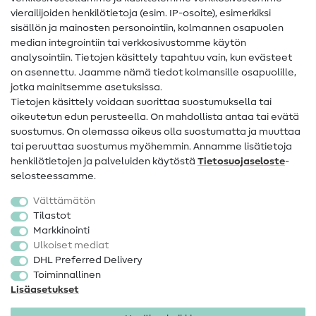
vierailijoiden henkilötietoja (esim. IP-osoite), esimerkiksi
Ompeluohjeet
sisällön ja mainosten personointiin, kolmannen osapuolen
Apua ja yhteystiedot
median integrointiin tai verkkosivustomme käytön
analysointiin. Tietojen käsittely tapahtuu vain, kun evästeet
on asennettu. Jaamme nämä tiedot kolmansille osapuolille,
Yhteystiedot
jotka mainitsemme asetuksissa.
Tietoa omistajanvaihdoksesta
Tietojen käsittely voidaan suorittaa suostumuksella tai
oikeutetun edun perusteella. On mahdollista antaa tai evätä
FAQ
suostumus. On olemassa oikeus olla suostumatta ja muuttaa
tai peruuttaa suostumus myöhemmin. Annamme lisätietoja
Peruutusoikeus
henkilötietojen ja palveluiden käytöstä
Tietosuojaseloste
-
Suosittu
selosteessamme.
Välttämätön
Kankaat
Tilastot
Markkinointi
Ompelutarvikkeet
Ulkoiset mediat
Ale
DHL Preferred Delivery
Toiminnallinen
Lisäasetukset