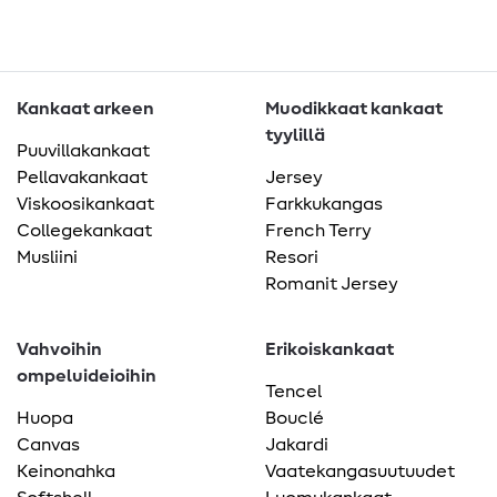
Kankaat arkeen
Muodikkaat kankaat
tyylillä
Puuvillakankaat
Pellavakankaat
Jersey
Viskoosikankaat
Farkkukangas
Collegekankaat
French Terry
Musliini
Resori
Romanit Jersey
Vahvoihin
Erikoiskankaat
ompeluideioihin
Tencel
Huopa
Bouclé
Canvas
Jakardi
Keinonahka
Vaatekangasuutuudet