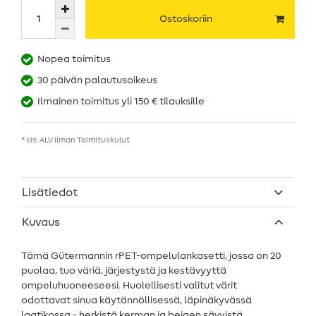
Ostoskoriin
Nopea toimitus
30 päivän palautusoikeus
Ilmainen toimitus yli 150 € tilauksille
* sis. ALV ilman
Toimituskulut
Lisätiedot
Kuvaus
Tämä Gütermannin rPET-ompelulankasetti, jossa on 20
puolaa, tuo väriä, järjestystä ja kestävyyttä
ompeluhuoneeseesi. Huolellisesti valitut värit
odottavat sinua käytännöllisessä, läpinäkyvässä
laatikossa - herkistä kerman ja beigen sävyistä