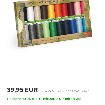
39,95 EUR
sis. ALV
(
Perushinta
2,00 € / 100 metriä
)
Heti lähetettävissä, toimitusaika 5–7 arkipäivää