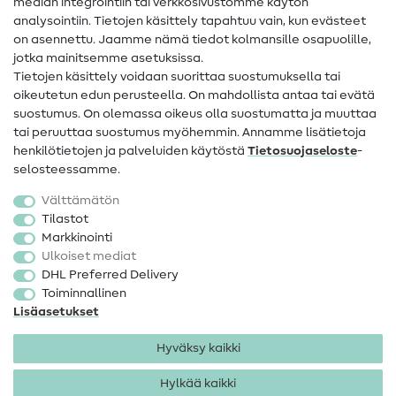
Apua ja yhteystiedot
median integrointiin tai verkkosivustomme käytön
analysointiin. Tietojen käsittely tapahtuu vain, kun evästeet
on asennettu. Jaamme nämä tiedot kolmansille osapuolille,
Yhteystiedot
jotka mainitsemme asetuksissa.
Tietoa omistajanvaihdoksesta
Tietojen käsittely voidaan suorittaa suostumuksella tai
oikeutetun edun perusteella. On mahdollista antaa tai evätä
FAQ
suostumus. On olemassa oikeus olla suostumatta ja muuttaa
tai peruuttaa suostumus myöhemmin. Annamme lisätietoja
Peruutusoikeus
henkilötietojen ja palveluiden käytöstä
Tietosuojaseloste
-
Suosittu
selosteessamme.
Välttämätön
Kankaat
Tilastot
Markkinointi
Ompelutarvikkeet
Ulkoiset mediat
Ale
DHL Preferred Delivery
Toiminnallinen
Lisäasetukset
Hyväksy kaikki
Hylkää kaikki
Yhteystiedot
Tietosuoja
Käyttöehdot