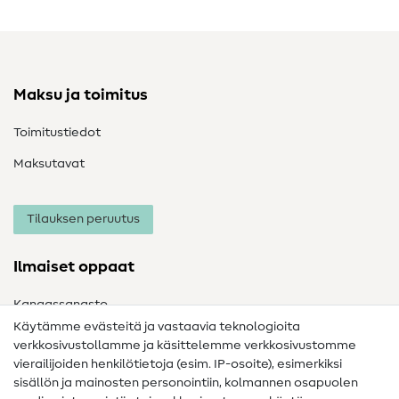
Maksu ja toimitus
Toimitustiedot
Maksutavat
Tilauksen peruutus
Ilmaiset oppaat
Kangassanasto
Käytämme evästeitä ja vastaavia teknologioita
Ompelusanasto
verkkosivustollamme ja käsittelemme verkkosivustomme
vierailijoiden henkilötietoja (esim. IP-osoite), esimerkiksi
Ompeluohjeet
sisällön ja mainosten personointiin, kolmannen osapuolen