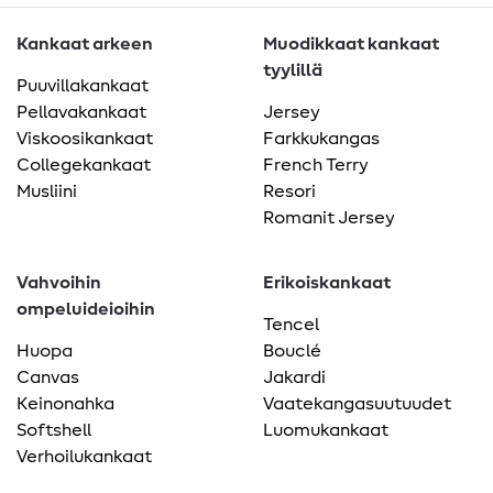
Kankaat arkeen
Muodikkaat kankaat
tyylillä
Puuvillakankaat
Pellavakankaat
Jersey
Viskoosikankaat
Farkkukangas
Collegekankaat
French Terry
Musliini
Resori
Romanit Jersey
Vahvoihin
Erikoiskankaat
ompeluideioihin
Tencel
Huopa
Bouclé
Canvas
Jakardi
Keinonahka
Vaatekangasuutuudet
Softshell
Luomukankaat
Verhoilukankaat