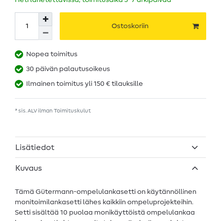
Heti lähetettävissä, toimitusaika 5–7 arkipäivää
Ostoskoriin
Nopea toimitus
30 päivän palautusoikeus
Ilmainen toimitus yli 150 € tilauksille
* sis. ALV ilman
Toimituskulut
Lisätiedot
Kuvaus
Tämä Gütermann-ompelulankasetti on käytännöllinen
monitoimilankasetti lähes kaikkiin ompeluprojekteihin.
Setti sisältää 10 puolaa monikäyttöistä ompelulankaa