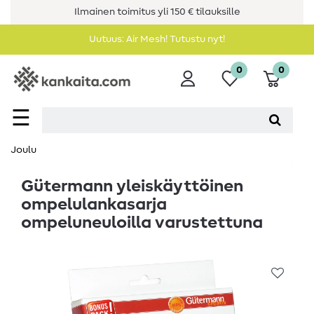
Ilmainen toimitus yli 150 € tilauksille
Uutuus: Air Mesh! Tutustu nyt!
0
0
☰
Joulu
Gütermann yleiskäyttöinen
ompelulankasarja
ompeluneuloilla varustettuna