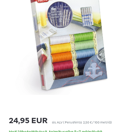
24,95 EUR
sis. ALV
(
Perushinta
2,50 € / 100 metriä
)