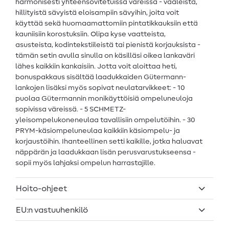
harmonisesti yhteensovitetuissa väreissä - vaaleista,
hillityistä sävyistä eloisampiin sävyihin, joita voit
käyttää sekä huomaamattomiin pintatikkauksiin että
kauniisiin korostuksiin. Olipa kyse vaatteista,
asusteista, kodintekstiileistä tai pienistä korjauksista -
tämän setin avulla sinulla on käsilläsi oikea lankaväri
lähes kaikkiin kankaisiin. Jotta voit aloittaa heti,
bonuspakkaus sisältää laadukkaiden Gütermann-
lankojen lisäksi myös sopivat neulatarvikkeet: - 10
puolaa Gütermannin monikäyttöisiä ompeluneuloja
sopivissa väreissä. - 5 SCHMETZ-
yleisompelukoneneulaa tavallisiin ompelutöihin. - 30
PRYM-käsiompeluneulaa kaikkiin käsiompelu- ja
korjaustöihin. Ihanteellinen setti kaikille, jotka haluavat
näppärän ja laadukkaan lisän perusvarustukseensa -
sopii myös lahjaksi ompelun harrastajille.
Hoito-ohjeet
EU:n vastuuhenkilö