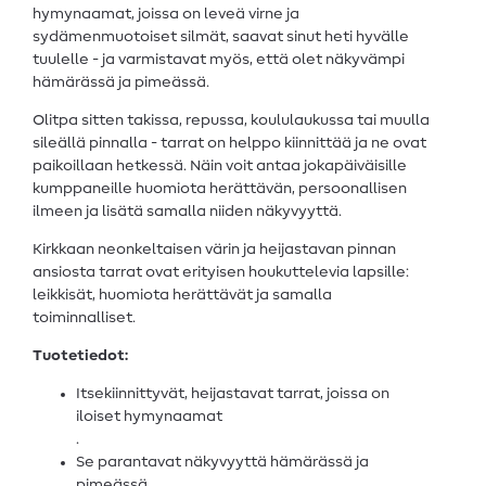
hymynaamat, joissa on leveä virne ja
sydämenmuotoiset silmät, saavat sinut heti hyvälle
tuulelle - ja varmistavat myös, että olet näkyvämpi
hämärässä ja pimeässä.
Olitpa sitten takissa, repussa, koululaukussa tai muulla
sileällä pinnalla - tarrat on helppo kiinnittää ja ne ovat
paikoillaan hetkessä. Näin voit antaa jokapäiväisille
kumppaneille huomiota herättävän, persoonallisen
ilmeen ja lisätä samalla niiden näkyvyyttä.
Kirkkaan neonkeltaisen värin ja heijastavan pinnan
ansiosta tarrat ovat erityisen houkuttelevia lapsille:
leikkisät, huomiota herättävät ja samalla
toiminnalliset.
Tuotetiedot:
Itsekiinnittyvät, heijastavat tarrat, joissa on
iloiset hymynaamat
.
Se parantavat näkyvyyttä hämärässä ja
pimeässä