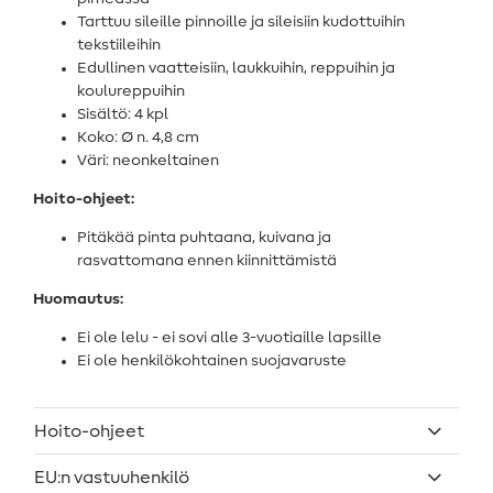
Tarttuu sileille pinnoille ja sileisiin kudottuihin
tekstiileihin
Edullinen vaatteisiin, laukkuihin, reppuihin ja
koulureppuihin
Sisältö: 4 kpl
Koko: Ø n. 4,8 cm
Väri: neonkeltainen
Hoito-ohjeet:
Pitäkää pinta puhtaana, kuivana ja
rasvattomana ennen kiinnittämistä
Huomautus:
Ei ole lelu - ei sovi alle 3-vuotiaille lapsille
Ei ole henkilökohtainen suojavaruste
Hoito-ohjeet
EU:n vastuuhenkilö