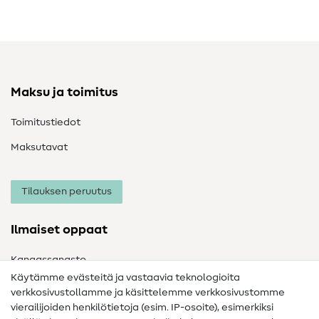
Maksu ja toimitus
Toimitustiedot
Maksutavat
Tilauksen peruutus
Ilmaiset oppaat
Kangassanasto
Käytämme evästeitä ja vastaavia teknologioita
Ompelusanasto
verkkosivustollamme ja käsittelemme verkkosivustomme
vierailijoiden henkilötietoja (esim. IP-osoite), esimerkiksi
Ompeluohjeet