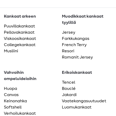
Kankaat arkeen
Muodikkaat kankaat
tyylillä
Puuvillakankaat
Pellavakankaat
Jersey
Viskoosikankaat
Farkkukangas
Collegekankaat
French Terry
Musliini
Resori
Romanit Jersey
Vahvoihin
Erikoiskankaat
ompeluideioihin
Tencel
Huopa
Bouclé
Canvas
Jakardi
Keinonahka
Vaatekangasuutuudet
Softshell
Luomukankaat
Verhoilukankaat