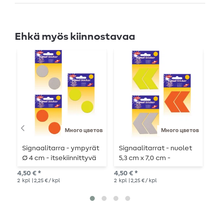
Ehkä myös kiinnostavaa
U
Много цветов
Много цветов
Signaalitarra - ympyrät
Signaalitarrat - nuolet
P
Ø 4 cm - itsekiinnittyvä
5,3 cm x 7,0 cm -
S
itsekiinnittyvät
4,50 € *
4,50 € *
9,9
2
kpl
| 2,25 € / kpl
2
kpl
| 2,25 € / kpl
3
kp