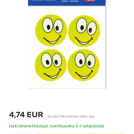
4,74 EUR
sis. ALV
(
Perushinta
1,18 € / kpl
)
Heti lähetettävissä, toimitusaika 5–7 arkipäivää