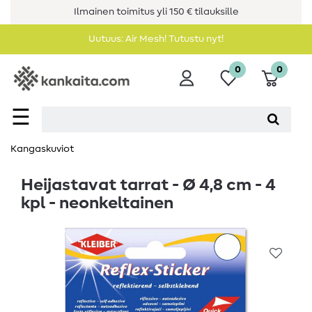
Ilmainen toimitus yli 150 € tilauksille
Uutuus: Air Mesh! Tutustu nyt!
0
0
☰
Kangaskuviot
Heijastavat tarrat - Ø 4,8 cm - 4
kpl - neonkeltainen