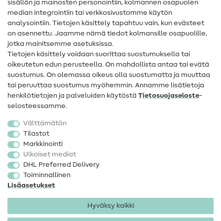
sisällön ja mainosten personointiin, kolmannen osapuolen
Apua ja yhteystiedot
median integrointiin tai verkkosivustomme käytön
analysointiin. Tietojen käsittely tapahtuu vain, kun evästeet
on asennettu. Jaamme nämä tiedot kolmansille osapuolille,
Yhteystiedot
jotka mainitsemme asetuksissa.
Tietoa omistajanvaihdoksesta
Tietojen käsittely voidaan suorittaa suostumuksella tai
oikeutetun edun perusteella. On mahdollista antaa tai evätä
FAQ
suostumus. On olemassa oikeus olla suostumatta ja muuttaa
tai peruuttaa suostumus myöhemmin. Annamme lisätietoja
Peruutusoikeus
henkilötietojen ja palveluiden käytöstä
Tietosuojaseloste
-
Suosittu
selosteessamme.
Välttämätön
Kankaat
Tilastot
Markkinointi
Ompelutarvikkeet
Ulkoiset mediat
Ale
DHL Preferred Delivery
Toiminnallinen
Lisäasetukset
Hyväksy kaikki