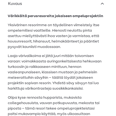
Kuvaus
Värikkäitä perusresoreita jokaiseen ompeluprojektiin
Yksivärinen resorimme on täydellinen viimeistely itse
ompelemillesi vaatteille. Hienosti neulottu pinta
asettuu miellyttävästi ihoa vasten ja varmistaa, että
housunresorit, hihansuut, helmakäänteet ja pääntiet
pysyvät kauniisti muodossaan.
Laaja värivalikoima ei jätä juuri mitään toivomisen
varaan: voimakkaasta auringonkeltaisesta hehkuvaan
turkoosiin ja raikkaaseen minttuun, hennon
vaaleanpunaiseen, klassisen mustaan ja pehmeisiin
meleerattuihin sävyihin – täältä löydät jokaiseen
projektiin sopivan resorin. Yhdistä sävy sävyyn tai luo
harkittuja värikontrasteja suosikkikankaisiisi.
Olipa kyse rennosta hupparista, mukavista
collegehousuista, vauvan potkupuvusta, mekosta tai
piposta – tämä resori tekee ompeluprojekteistasi
paitsi mukavampia käyttää, myös ulkoasultaan