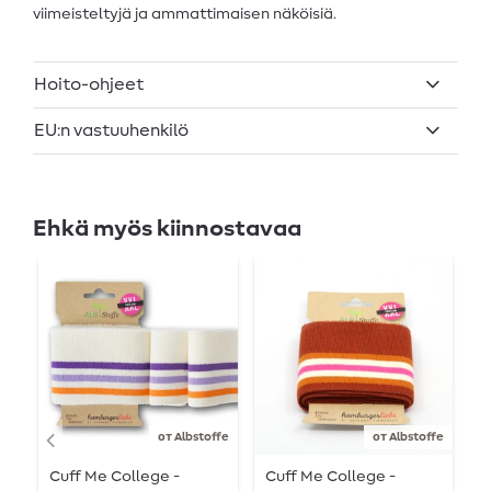
viimeisteltyjä ja ammattimaisen näköisiä.
Hoito-ohjeet
EU:n vastuuhenkilö
Ehkä myös kiinnostavaa
от Albstoffe
от Albstoffe
Cuff Me College -
Cuff Me College -
H