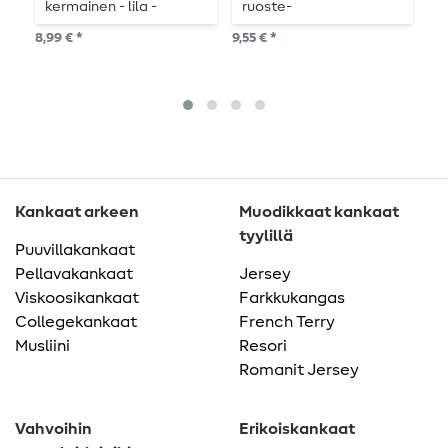
kermainen - lila -
ruoste-
oranssi
vaaleanpunainen
7,8
8,99 € *
9,55 € *
1
me
Kankaat arkeen
Muodikkaat kankaat
tyylillä
Puuvillakankaat
Pellavakankaat
Jersey
Viskoosikankaat
Farkkukangas
Collegekankaat
French Terry
Musliini
Resori
Romanit Jersey
Vahvoihin
Erikoiskankaat