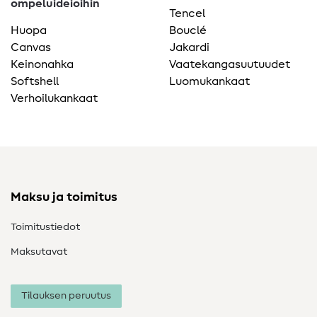
ompeluideioihin
Tencel
Huopa
Bouclé
Canvas
Jakardi
Keinonahka
Vaatekangasuutuudet
Softshell
Luomukankaat
Verhoilukankaat
Maksu ja toimitus
Toimitustiedot
Maksutavat
Tilauksen peruutus