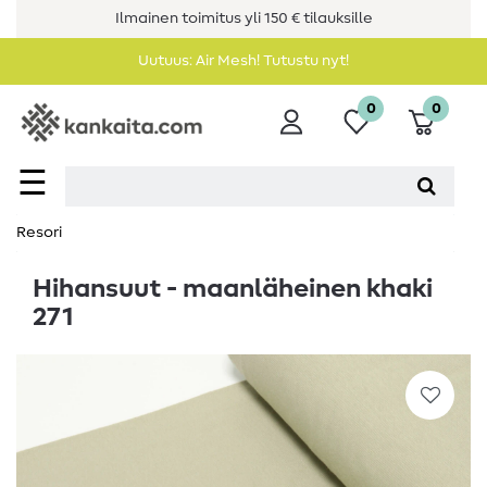
Ilmainen toimitus yli 150 € tilauksille
Uutuus: Air Mesh! Tutustu nyt!
0
0
☰
Resori
Hihansuut - maanläheinen khaki
271