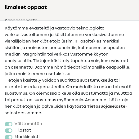
Ilmaiset oppaat
Kangassanasto
Käytämme evästeitä ja vastaavia teknologioita
Ompelusanasto
verkkosivustollamme ja käsittelemme verkkosivustomme
vierailijoiden henkilötietoja (esim. IP-osoite), esimerkiksi
Ompeluohjeet
sisällön ja mainosten personointiin, kolmannen osapuolen
median integrointiin tai verkkosivustomme käytön
Apua ja yhteystiedot
analysointiin. Tietojen käsittely tapahtuu vain, kun evästeet
on asennettu. Jaamme nämä tiedot kolmansille osapuolille,
Yhteystiedot
jotka mainitsemme asetuksissa.
Tietoa omistajanvaihdoksesta
Tietojen käsittely voidaan suorittaa suostumuksella tai
oikeutetun edun perusteella. On mahdollista antaa tai evätä
FAQ
suostumus. On olemassa oikeus olla suostumatta ja muuttaa
tai peruuttaa suostumus myöhemmin. Annamme lisätietoja
Peruutusoikeus
henkilötietojen ja palveluiden käytöstä
Tietosuojaseloste
-
Suosittu
selosteessamme.
Välttämätön
Kankaat
Tilastot
Markkinointi
Ompelutarvikkeet