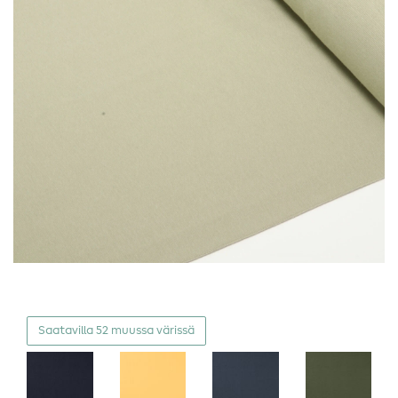
Saatavilla 52 muussa värissä