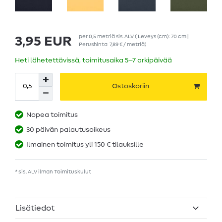
per
0,5
metriä
sis. ALV
( Leveys (cm): 70 cm |
3,95 EUR
Perushinta
7,89 € / metriä
)
Heti lähetettävissä, toimitusaika 5–7 arkipäivää
Ostoskoriin
Nopea toimitus
30 päivän palautusoikeus
Ilmainen toimitus yli 150 € tilauksille
* sis. ALV ilman
Toimituskulut
Lisätiedot