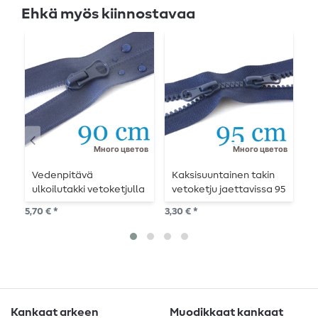
Ehkä myös kiinnostavaa
Много цветов
Много цветов
Vedenpitävä
Kaksisuuntainen takin
T
ulkoilutakki vetoketjulla
vetoketju jaettavissa 95
j
jaettava 90 cm
cm
5,70 € *
3,30 € *
2,5
Kankaat arkeen
Muodikkaat kankaat