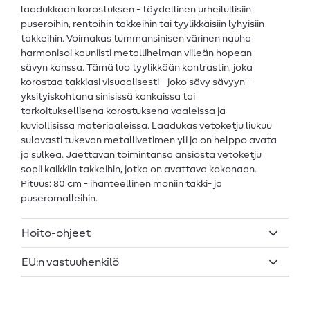
laadukkaan korostuksen - täydellinen urheilullisiin
puseroihin, rentoihin takkeihin tai tyylikkäisiin lyhyisiin
takkeihin. Voimakas tummansinisen värinen nauha
harmonisoi kauniisti metallihelman viileän hopean
sävyn kanssa. Tämä luo tyylikkään kontrastin, joka
korostaa takkiasi visuaalisesti - joko sävy sävyyn -
yksityiskohtana sinisissä kankaissa tai
tarkoituksellisena korostuksena vaaleissa ja
kuviollisissa materiaaleissa. Laadukas vetoketju liukuu
sulavasti tukevan metallivetimen yli ja on helppo avata
ja sulkea. Jaettavan toimintansa ansiosta vetoketju
sopii kaikkiin takkeihin, jotka on avattava kokonaan.
Pituus: 80 cm - ihanteellinen moniin takki- ja
puseromalleihin.
Hoito-ohjeet
EU:n vastuuhenkilö