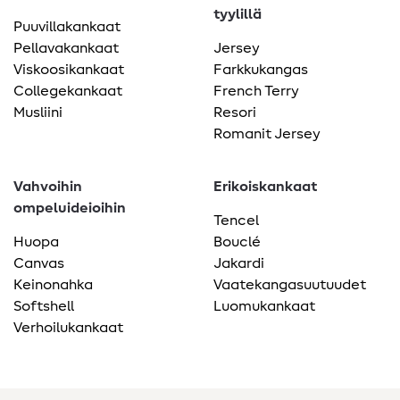
tyylillä
Puuvillakankaat
Pellavakankaat
Jersey
Viskoosikankaat
Farkkukangas
Collegekankaat
French Terry
Musliini
Resori
Romanit Jersey
Vahvoihin
Erikoiskankaat
ompeluideioihin
Tencel
Huopa
Bouclé
Canvas
Jakardi
Keinonahka
Vaatekangasuutuudet
Softshell
Luomukankaat
Verhoilukankaat