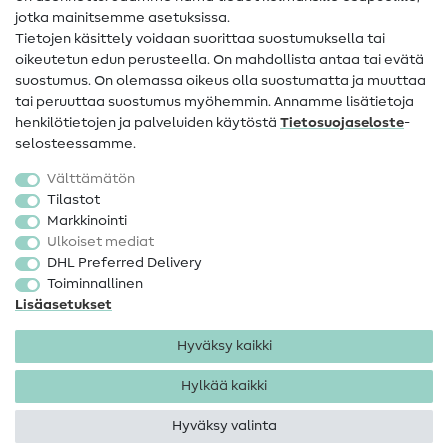
jotka mainitsemme asetuksissa.
Tietoa omistajanvaihdoksesta
Tietojen käsittely voidaan suorittaa suostumuksella tai
oikeutetun edun perusteella. On mahdollista antaa tai evätä
FAQ
suostumus. On olemassa oikeus olla suostumatta ja muuttaa
tai peruuttaa suostumus myöhemmin. Annamme lisätietoja
Peruutusoikeus
henkilötietojen ja palveluiden käytöstä
Tietosuojaseloste
-
Suosittu
selosteessamme.
Välttämätön
Kankaat
Tilastot
Markkinointi
Ompelutarvikkeet
Ulkoiset mediat
Ale
DHL Preferred Delivery
Toiminnallinen
Lisäasetukset
Hyväksy kaikki
Hylkää kaikki
Yhteystiedot
Tietosuoja
Käyttöehdot
Peruutusoikeus
Hyväksy valinta
Tekijänoikeus 2026 SewIY GmbH