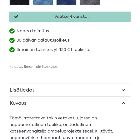
Valitse 4 väristä...
Nopea toimitus
30 päivän palautusoikeus
Ilmainen toimitus yli 150 € tilauksille
* sis. ALV ilman
Toimituskulut
Lisätiedot
Kuvaus
Tämä irrotettava takin vetoketju, jossa on
hopeametallinen toukka, on todellinen
katseenvangitsija ompeluprojekteissasi. Kiiltävät,
hopeanväriset hampaat luovat modernin ja