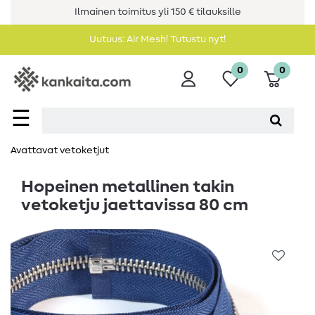
Ilmainen toimitus yli 150 € tilauksille
Uutuus: Air Mesh! Tutustu nyt!
0
0
☰
Avattavat vetoketjut
Hopeinen metallinen takin
vetoketju jaettavissa 80 cm