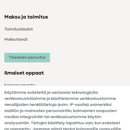
Maksu ja toimitus
Toimitustiedot
Maksutavat
Tilauksen peruutus
Ilmaiset oppaat
Kangassanasto
Käytämme evästeitä ja vastaavia teknologioita
Ompelusanasto
verkkosivustollamme ja käsittelemme verkkosivustomme
vierailijoiden henkilötietoja (esim. IP-osoite), esimerkiksi
Ompeluohjeet
sisällön ja mainosten personointiin, kolmannen osapuolen
Apua ja yhteystiedot
median integrointiin tai verkkosivustomme käytön
analysointiin. Tietojen käsittely tapahtuu vain, kun evästeet
on asennettu. Jaamme nämä tiedot kolmansille osapuolille,
Yhteystiedot