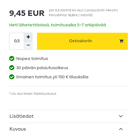
per
0,5
metriä
sis. ALV
( Leveys (cm): 144 cm |
9,45 EUR
Perushinta
18,89 € / metriä
)
Heti lähetettävissä, toimitusaika 5–7 arkipäivää
Ostoskoriin
Nopea toimitus
30 päivän palautusoikeus
Ilmainen toimitus yli 150 € tilauksille
* sis. ALV ilman
Toimituskulut
Lisätiedot
Kuvaus