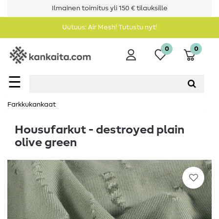
Ilmainen toimitus yli 150 € tilauksille
Uutuus: Air Mesh! Tutustu nyt!
0
0
☰
Farkkukankaat
Housufarkut - destroyed plain
olive green