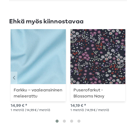
Ehkä myös kiinnostavaa
Farkku – vaaleansininen
Puserofarkut -
F
meleerattu
Blossoms Navy
m
14,99 € *
14,19 € *
14,
1
metriä
| 14,99 € / metriä
1
metriä
| 14,19 € / metriä
1
me