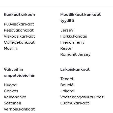
Kankaat arkeen
Muodikkaat kankaat
tyylillä
Puuvillakankaat
Pellavakankaat
Jersey
Viskoosikankaat
Farkkukangas
Collegekankaat
French Terry
Musliini
Resori
Romanit Jersey
Vahvoihin
Erikoiskankaat
ompeluideioihin
Tencel
Huopa
Bouclé
Canvas
Jakardi
Keinonahka
Vaatekangasuutuudet
Softshell
Luomukankaat
Verhoilukankaat