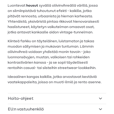
Luontevat
housut
syvällä oliivinvihreällä värillä, jossa
on silmiinpistävä tuhoutunut efekti - kaikille, jotka
pitävät rennosta, urbaanista ja hieman karheasta.
Yhtenäistä, yksiväristä pintaa rikkovat hienovaraisesti
haalistuneet, käytetyn vaikutelman omaavat osat,
jotka antavat kankaalle aidon vintage-tunnelman.
Kiinteä farkku on täyteläinen, luistamaton ja takaa
muodon säilymisen ja mukavan tuntuman. Lämmin
oliivinvihreä voidaan yhdistää monin tavoin - joko
luonnonsävyjen, mustan, valkoisen tai rohkeiden
kontrastivärien kanssa - ja se sopii täydellisesti
rentoihin casual- tai siisteihin streetwear-lookkeihin.
Ideaalinen kangas kaikille, jotka arvostavat kestäviä
vaatekappaleita, joissa on muoti-ilmiö ja rento asenne.
Hoito-ohjeet
EU:n vastuuhenkilö