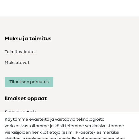
Maksu ja toimitus
Toimitustiedot
Maksutavat
Tilauksen peruutus
Ilmaiset oppaat
Kangassanasto
Käytämme evästeitä ja vastaavia teknologioita
Ompelusanasto
verkkosivustollamme ja käsittelemme verkkosivustomme
vierailijoiden henkilötietoja (esim. IP-osoite), esimerkiksi
Ompeluohjeet