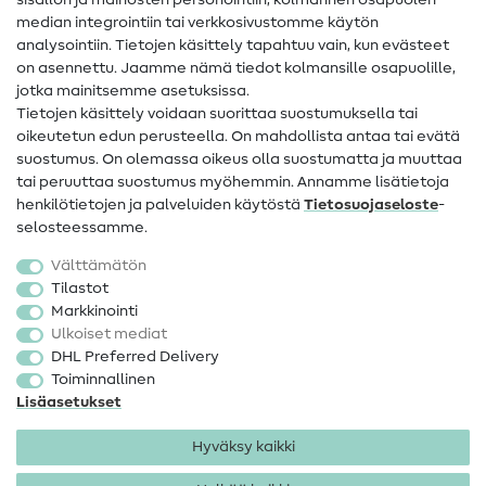
sisällön ja mainosten personointiin, kolmannen osapuolen
median integrointiin tai verkkosivustomme käytön
Apua ja yhteystiedot
analysointiin. Tietojen käsittely tapahtuu vain, kun evästeet
on asennettu. Jaamme nämä tiedot kolmansille osapuolille,
Yhteystiedot
jotka mainitsemme asetuksissa.
Tietoa omistajanvaihdoksesta
Tietojen käsittely voidaan suorittaa suostumuksella tai
oikeutetun edun perusteella. On mahdollista antaa tai evätä
FAQ
suostumus. On olemassa oikeus olla suostumatta ja muuttaa
tai peruuttaa suostumus myöhemmin. Annamme lisätietoja
Peruutusoikeus
henkilötietojen ja palveluiden käytöstä
Tietosuojaseloste
-
Suosittu
selosteessamme.
Välttämätön
Kankaat
Tilastot
Markkinointi
Ompelutarvikkeet
Ulkoiset mediat
Ale
DHL Preferred Delivery
Toiminnallinen
Lisäasetukset
Hyväksy kaikki