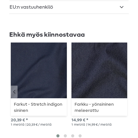
EU:n vastuuhenkilö
Ehkä myös kiinnostavaa
Farkut - Stretch indigon
Farkku - yönsininen
F
sininen
meleerattu
20,
20,39 € *
14,99 € *
1
me
1
metriä
| 20,39 € / metriä
1
metriä
| 14,99 € / metriä