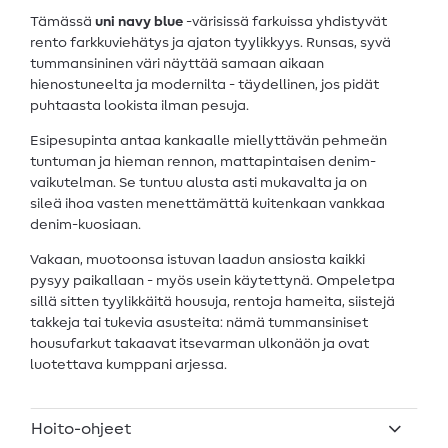
Tämässä
uni navy blue
-värisissä farkuissa yhdistyvät
rento farkkuviehätys ja ajaton tyylikkyys. Runsas, syvä
tummansininen väri näyttää samaan aikaan
hienostuneelta ja modernilta - täydellinen, jos pidät
puhtaasta lookista ilman pesuja.
Esipesupinta antaa kankaalle miellyttävän pehmeän
tuntuman ja hieman rennon, mattapintaisen denim-
vaikutelman. Se tuntuu alusta asti mukavalta ja on
sileä ihoa vasten menettämättä kuitenkaan vankkaa
denim-kuosiaan.
Vakaan, muotoonsa istuvan laadun ansiosta kaikki
pysyy paikallaan - myös usein käytettynä. Ompeletpa
sillä sitten tyylikkäitä housuja, rentoja hameita, siistejä
takkeja tai tukevia asusteita: nämä tummansiniset
housufarkut takaavat itsevarman ulkonäön ja ovat
luotettava kumppani arjessa.
Hoito-ohjeet