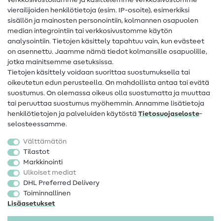
verkkosivustollamme ja käsittelemme verkkosivustomme
vierailijoiden henkilötietoja (esim. IP-osoite), esimerkiksi
Ompeluohjeet
sisällön ja mainosten personointiin, kolmannen osapuolen
median integrointiin tai verkkosivustomme käytön
Apua ja yhteystiedot
analysointiin. Tietojen käsittely tapahtuu vain, kun evästeet
on asennettu. Jaamme nämä tiedot kolmansille osapuolille,
Yhteystiedot
jotka mainitsemme asetuksissa.
Tietoa omistajanvaihdoksesta
Tietojen käsittely voidaan suorittaa suostumuksella tai
oikeutetun edun perusteella. On mahdollista antaa tai evätä
FAQ
suostumus. On olemassa oikeus olla suostumatta ja muuttaa
tai peruuttaa suostumus myöhemmin. Annamme lisätietoja
Peruutusoikeus
henkilötietojen ja palveluiden käytöstä
Tietosuojaseloste
-
Suosittu
selosteessamme.
Välttämätön
Kankaat
Tilastot
Markkinointi
Ompelutarvikkeet
Ulkoiset mediat
Ale
DHL Preferred Delivery
Toiminnallinen
Lisäasetukset