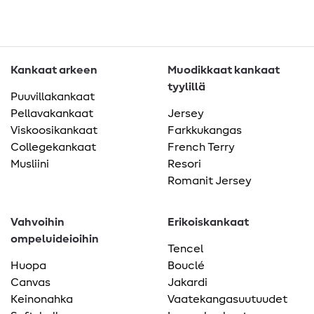
Kankaat arkeen
Muodikkaat kankaat
tyylillä
Puuvillakankaat
Pellavakankaat
Jersey
Viskoosikankaat
Farkkukangas
Collegekankaat
French Terry
Musliini
Resori
Romanit Jersey
Vahvoihin
Erikoiskankaat
ompeluideioihin
Tencel
Huopa
Bouclé
Canvas
Jakardi
Keinonahka
Vaatekangasuutuudet