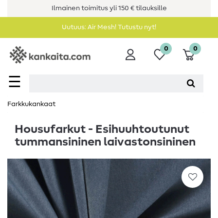
Ilmainen toimitus yli 150 € tilauksille
Uutuus: Air Mesh! Tutustu nyt!
0
0
☰
Farkkukankaat
Housufarkut - Esihuuhtoutunut
tummansininen laivastonsininen