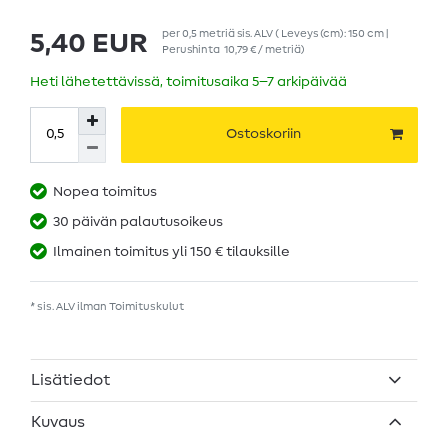
per
0,5
metriä
sis. ALV
( Leveys (cm): 150 cm |
5,40 EUR
Perushinta
10,79 € / metriä
)
Heti lähetettävissä, toimitusaika 5–7 arkipäivää
Ostoskoriin
Nopea toimitus
30 päivän palautusoikeus
Ilmainen toimitus yli 150 € tilauksille
* sis. ALV ilman
Toimituskulut
Lisätiedot
Kuvaus