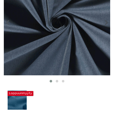
Loppuunmyyty