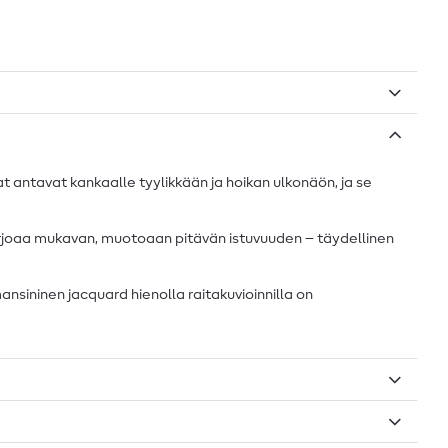
at antavat kankaalle tyylikkään ja hoikan ulkonäön, ja se
tarjoaa mukavan, muotoaan pitävän istuvuuden – täydellinen
ansininen jacquard hienolla raitakuvioinnilla on