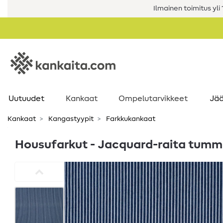
Ilmainen toimitus yli 1
Uutuudet
Kankaat
Ompelutarvikkeet
Jää
Kankaat
Kangastyypit
Farkkukankaat
Housufarkut - Jacquard-raita tumm