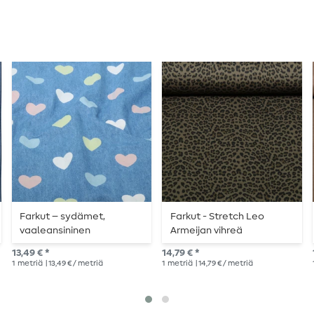
Farkut – sydämet,
Farkut - Stretch Leo
vaaleansininen
Armeijan vihreä
13,49 € *
14,79 € *
1
metriä
| 13,49 € / metriä
1
metriä
| 14,79 € / metriä