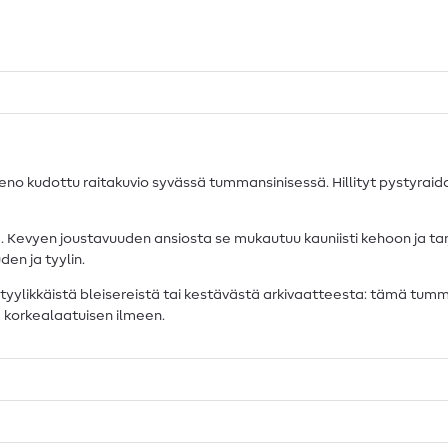
hieno kudottu raitakuvio syvässä tummansinisessä. Hillityt pystyraid
va. Kevyen joustavuuden ansiosta se mukautuu kauniisti kehoon ja 
den ja tyylin.
, tyylikkäistä bleisereistä tai kestävästä arkivaatteesta: tämä tumm
ja korkealaatuisen ilmeen.