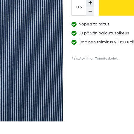
Nopea toimitus
30 päivän palautusoikeus
Ilmainen toimitus yli 150 € ti
* sis. ALV ilman
Toimituskulut