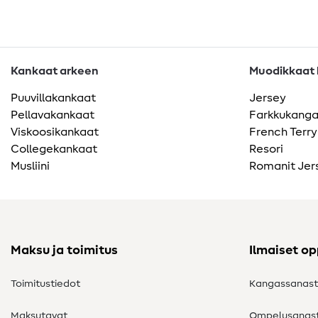
Kankaat arkeen
Muodikkaat k
Puuvillakankaat
Jersey
Pellavakankaat
Farkkukang
Viskoosikankaat
French Terry
Collegekankaat
Resori
Musliini
Romanit Jer
Maksu ja toimitus
Ilmaiset o
Toimitustiedot
Kangassanas
Maksutavat
Ompelusanas