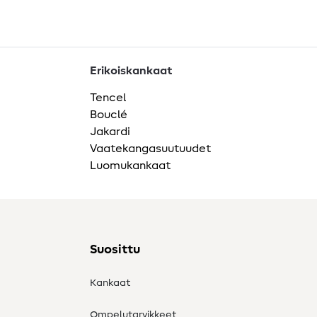
Erikoiskankaat
Tencel
Bouclé
Jakardi
Vaatekangasuutuudet
Luomukankaat
Suosittu
Kankaat
Ompelutarvikkeet