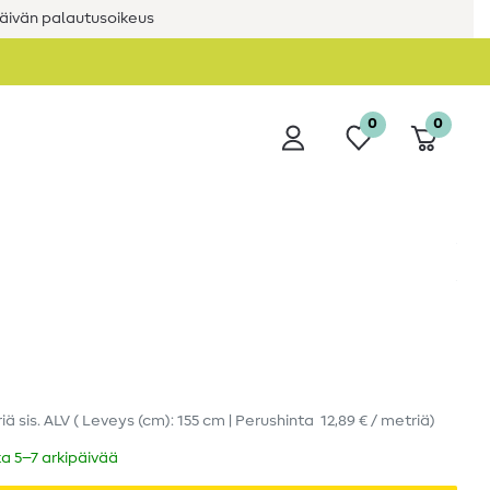
äivän palautusoikeus
0
0
riä
sis. ALV
( Leveys (cm): 155 cm | Perushinta
12,89 € / metriä
)
ka 5–7 arkipäivää