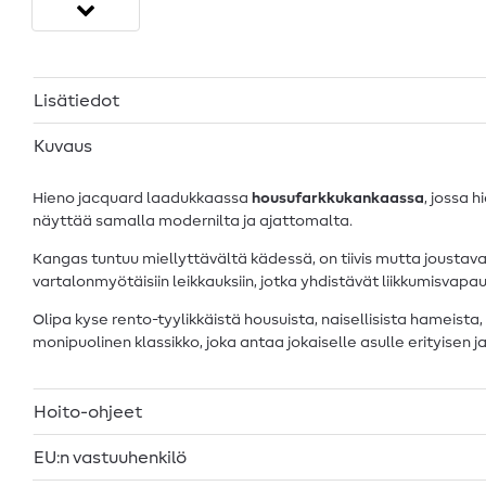
Lisätiedot
Kuvaus
Hieno jacquard laadukkaassa
housufarkkukankaassa
, jossa 
näyttää samalla modernilta ja ajattomalta.
Kangas tuntuu miellyttävältä kädessä, on tiivis mutta jousta
vartalonmyötäisiin leikkauksiin, jotka yhdistävät liikkumisvapau
Olipa kyse rento-tyylikkäistä housuista, naisellisista hameista
monipuolinen klassikko, joka antaa jokaiselle asulle erityisen 
Hoito-ohjeet
EU:n vastuuhenkilö