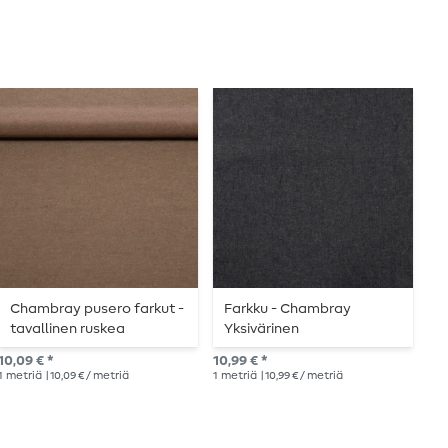
Chambray pusero farkut -
Farkku - Chambray
F
tavallinen ruskea
Yksivärinen
m
Tummansininen
10,09 € *
10,99 € *
14,
1
metriä
| 10,09 € / metriä
1
metriä
| 10,99 € / metriä
1
me