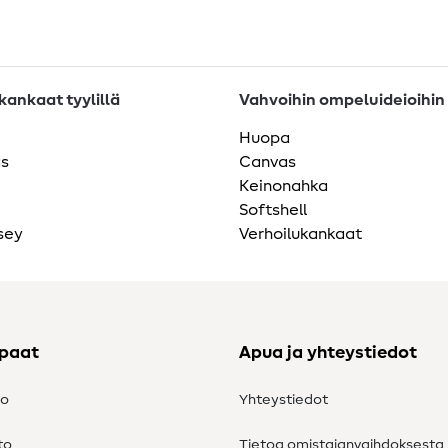
ankaat tyylillä
Vahvoihin ompeluideioihin
Huopa
as
Canvas
Keinonahka
Softshell
sey
Verhoilukankaat
ppaat
Apua ja yhteystiedot
to
Yhteystiedot
to
Tietoa omistajanvaihdoksesta