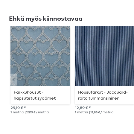
Ehkä myös kiinnostavaa
Farkkuhousut -
Housufarkut - Jacquard-
hapsutetut sydämet
raita tummansininen
vaaleansininen
29,19 € *
12,89 € *
1
metriä
| 29,19 € / metriä
1
metriä
| 12,89 € / metriä