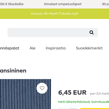
50 € tilauksille
Ilmaiset ompeluohjeet
30 p
Uutuus: Air Mesh! Tutustu nyt!
nnöspalat
Ale
Inspiraatio
Suosikkimerkit
ansininen
6,45 EUR
per
0,5
met
Heti lähetettävissä, toimitusai