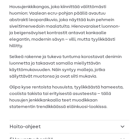
Housujenkkikangas, joka kiinnittää välittömästi
huomion: Vaalean ecru-pohjan päällä avautuu
abstrakti leopardikuvio, joka näyttää kuin pehmein
siveltimenvedoin maalatulta. Hienovaraiset luonnon-
ja beigensävyiset kontrastit antavat kankaalle
elegantin, modernin sävyn – villi, mutta tyylikkäästi
hillitty.
Selkeä rakenne ja tukeva tuntuma korostavat denimin
luonnetta ja takaavat samalla miellyttävän
käyttömukavuuden. Näin syntyy malleja, jotka
säilyttävät muotonsa ja ovat silti mukavia.
Olipa kyse rentoista housuista, tyylikkäästä hameesta,
coolista takista tai erityisestä asusteesta – tällä
housujen jenkkikankaalla teet muodikkaan
statementin trendikkäässä eläinkuosi-lookissa.
Hoito-ohjeet