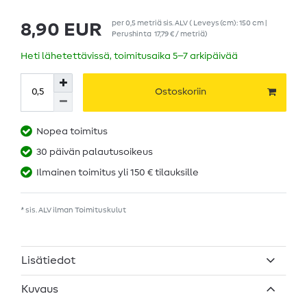
per
0,5
metriä
sis. ALV
( Leveys (cm): 150 cm |
8,90 EUR
Perushinta
17,79 € / metriä
)
Heti lähetettävissä, toimitusaika 5–7 arkipäivää
Ostoskoriin
Nopea toimitus
30 päivän palautusoikeus
Ilmainen toimitus yli 150 € tilauksille
* sis. ALV ilman
Toimituskulut
Lisätiedot
Kuvaus