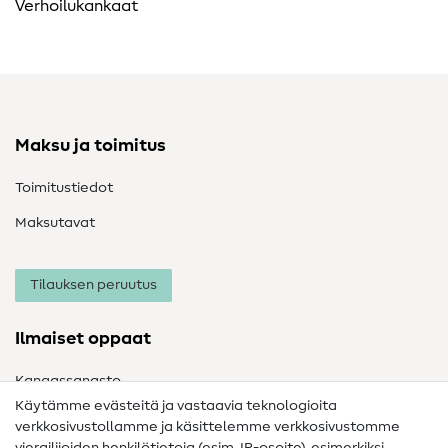
Verhoilukankaat
Maksu ja toimitus
Toimitustiedot
Maksutavat
Tilauksen peruutus
Ilmaiset oppaat
Kangassanasto
Käytämme evästeitä ja vastaavia teknologioita
Ompelusanasto
verkkosivustollamme ja käsittelemme verkkosivustomme