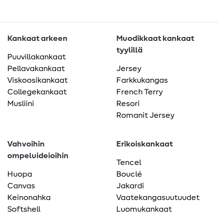
Kankaat arkeen
Muodikkaat kankaat
tyylillä
Puuvillakankaat
Pellavakankaat
Jersey
Viskoosikankaat
Farkkukangas
Collegekankaat
French Terry
Musliini
Resori
Romanit Jersey
Vahvoihin
Erikoiskankaat
ompeluideioihin
Tencel
Huopa
Bouclé
Canvas
Jakardi
Keinonahka
Vaatekangasuutuudet
Softshell
Luomukankaat