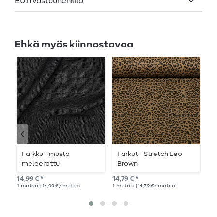
EU:n vastuuhenkilö
Ehkä myös kiinnostavaa
Farkku - musta
Farkut - Stretch Leo
P
meleerattu
Brown
B
14,99 € *
14,79 € *
14,
1
metriä
| 14,99 € / metriä
1
metriä
| 14,79 € / metriä
1
me