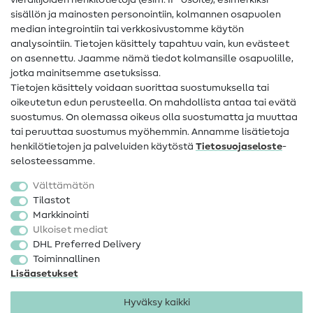
vierailijoiden henkilötietoja (esim. IP-osoite), esimerkiksi
Ompeluohjeet
sisällön ja mainosten personointiin, kolmannen osapuolen
median integrointiin tai verkkosivustomme käytön
Apua ja yhteystiedot
analysointiin. Tietojen käsittely tapahtuu vain, kun evästeet
on asennettu. Jaamme nämä tiedot kolmansille osapuolille,
Yhteystiedot
jotka mainitsemme asetuksissa.
Tietoa omistajanvaihdoksesta
Tietojen käsittely voidaan suorittaa suostumuksella tai
oikeutetun edun perusteella. On mahdollista antaa tai evätä
FAQ
suostumus. On olemassa oikeus olla suostumatta ja muuttaa
tai peruuttaa suostumus myöhemmin. Annamme lisätietoja
Peruutusoikeus
henkilötietojen ja palveluiden käytöstä
Tietosuojaseloste
-
Suosittu
selosteessamme.
Välttämätön
Kankaat
Tilastot
Markkinointi
Ompelutarvikkeet
Ulkoiset mediat
Ale
DHL Preferred Delivery
Toiminnallinen
Lisäasetukset
Hyväksy kaikki