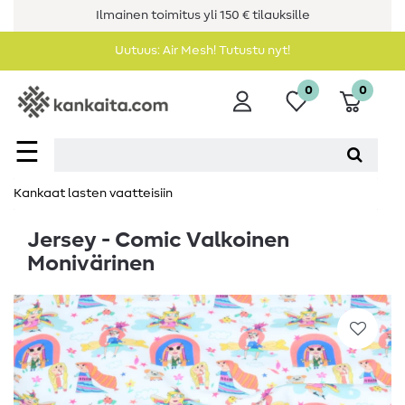
Ilmainen toimitus yli 150 € tilauksille
Uutuus: Air Mesh! Tutustu nyt!
0
0
☰
Kankaat lasten vaatteisiin
Jersey - Comic Valkoinen
Monivärinen