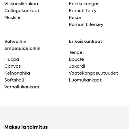
Viskoosikankaat
Farkkukangas
Collegekankaat
French Terry
Musliini
Resori
Romanit Jersey
Vahvoihin
Erikoiskankaat
ompeluideioihin
Tencel
Huopa
Bouclé
Canvas
Jakardi
Keinonahka
Vaatekangasuutuudet
Softshell
Luomukankaat
Verhoilukankaat
Maksu ja toimitus