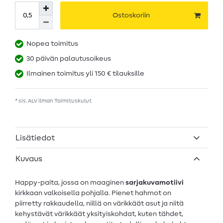
Ostoskoriin
Nopea toimitus
30 päivän palautusoikeus
Ilmainen toimitus yli 150 € tilauksille
* sis. ALV ilman
Toimituskulut
Lisätiedot
Kuvaus
Happy-paita, jossa on maaginen
sarjakuvamotiivi
kirkkaan valkoisella pohjalla. Pienet hahmot on
piirretty rakkaudella, niillä on värikkäät asut ja niitä
kehystävät värikkäät yksityiskohdat, kuten tähdet,