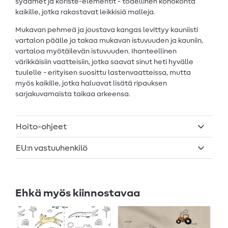
sydämet ja koriste-elementit - todellinen kohokohta
kaikille, jotka rakastavat leikkisiä malleja.
Mukavan pehmeä ja joustava kangas levittyy kauniisti
vartalon päälle ja takaa mukavan istuvuuden ja kauniin,
vartaloa myötäilevän istuvuuden. Ihanteellinen
värikkäisiin vaatteisiin, jotka saavat sinut heti hyvälle
tuulelle - erityisen suosittu lastenvaatteissa, mutta
myös kaikille, jotka haluavat lisätä ripauksen
sarjakuvamaista taikaa arkeensa.
Hoito-ohjeet
EU:n vastuuhenkilö
Ehkä myös kiinnostavaa