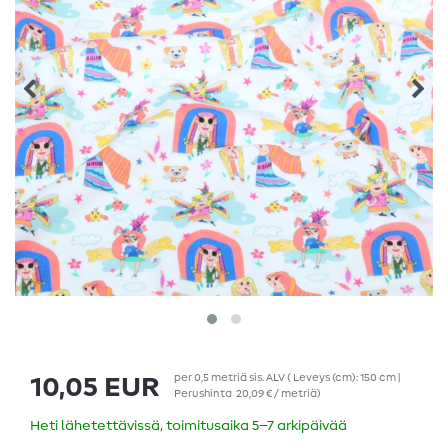
per
0,5
metriä
sis. ALV
( Leveys (cm): 150 cm |
10,05 EUR
Perushinta
20,09 € / metriä
)
Heti lähetettävissä, toimitusaika 5–7 arkipäivää