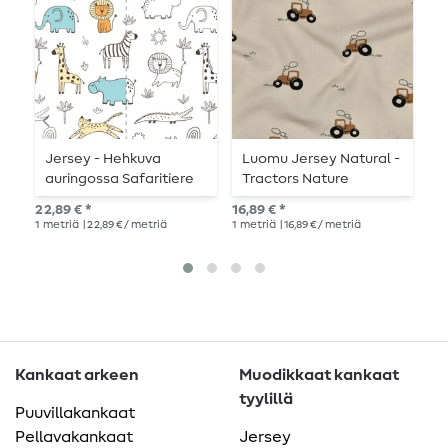
Jersey - Hehkuva
Luomu Jersey Natural -
J
auringossa Safaritiere
Tractors Nature
n
Ecru
22,89 € *
16,89 € *
12,
1
metriä
| 22,89 € / metriä
1
metriä
| 16,89 € / metriä
1
me
Kankaat arkeen
Muodikkaat kankaat
tyylillä
Puuvillakankaat
Pellavakankaat
Jersey