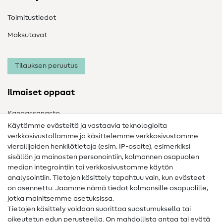
Toimitustiedot
Maksutavat
Tilauksen peruutus
Ilmaiset oppaat
Kangassanasto
Käytämme evästeitä ja vastaavia teknologioita
Ompelusanasto
verkkosivustollamme ja käsittelemme verkkosivustomme
vierailijoiden henkilötietoja (esim. IP-osoite), esimerkiksi
Ompeluohjeet
sisällön ja mainosten personointiin, kolmannen osapuolen
Apua ja yhteystiedot
median integrointiin tai verkkosivustomme käytön
analysointiin. Tietojen käsittely tapahtuu vain, kun evästeet
on asennettu. Jaamme nämä tiedot kolmansille osapuolille,
Yhteystiedot
jotka mainitsemme asetuksissa.
Tietoa omistajanvaihdoksesta
Tietojen käsittely voidaan suorittaa suostumuksella tai
oikeutetun edun perusteella. On mahdollista antaa tai evätä