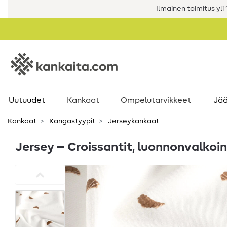
Ilmainen toimitus yli 1
Uutuudet
Kankaat
Ompelutarvikkeet
Jää
Kankaat
Kangastyypit
Jerseykankaat
Jersey – Croissantit, luonnonvalkoi