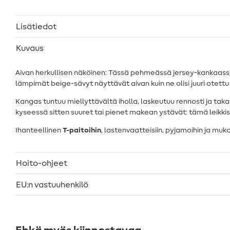
Lisätiedot
Kuvaus
Aivan herkullisen näköinen: Tässä pehmeässä jersey-kankaassa o
lämpimät beige-sävyt näyttävät aivan kuin ne olisi juuri otettu u
Kangas tuntuu miellyttävältä iholla, laskeutuu rennosti ja tak
kyseessä sitten suuret tai pienet makean ystävät: tämä leikki
Ihanteellinen
T-paitoihin
, lastenvaatteisiin, pyjamoihin ja mukav
Hoito-ohjeet
EU:n vastuuhenkilö