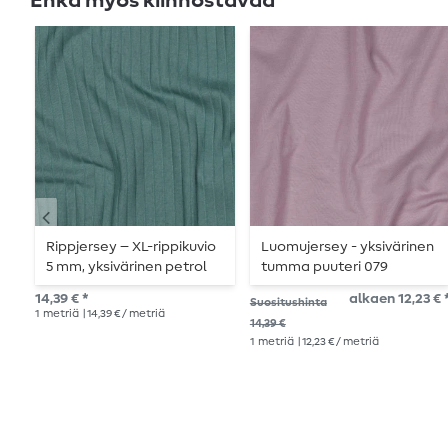
Ehkä myös kiinnostavaa
Rippjersey – XL-rippikuvio
Luomujersey - yksivärinen
5 mm, yksivärinen petrol
tumma puuteri 079
14,39 € *
alkaen 12,23 € 
Suositushinta
1
metriä
| 14,39 € / metriä
14,39 €
1
metriä
| 12,23 € / metriä