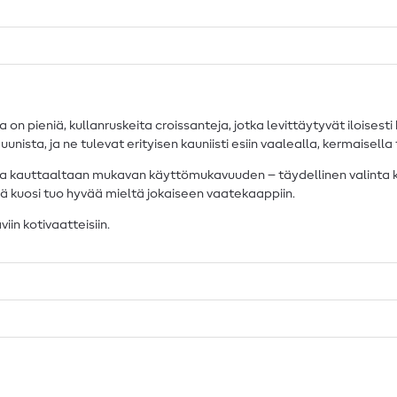
n pieniä, kullanruskeita croissanteja, jotka levittäytyvät iloisest
unista, ja ne tulevat erityisen kauniisti esiin vaalealla, kermaisella 
aa kauttaaltaan mukavan käyttömukavuuden – täydellinen valinta kodi
sä kuosi tuo hyvää mieltä jokaiseen vaatekaappiin.
iin kotivaatteisiin.