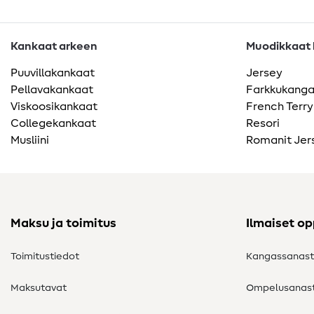
Kankaat arkeen
Muodikkaat k
Puuvillakankaat
Jersey
Pellavakankaat
Farkkukang
Viskoosikankaat
French Terry
Collegekankaat
Resori
Musliini
Romanit Jer
Maksu ja toimitus
Ilmaiset o
Toimitustiedot
Kangassanas
Maksutavat
Ompelusanas