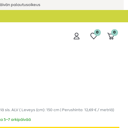
äivän palautusoikeus
0
0
riä
sis. ALV
( Leveys (cm): 150 cm | Perushinta
12,69 € / metriä
)
ka 5–7 arkipäivää