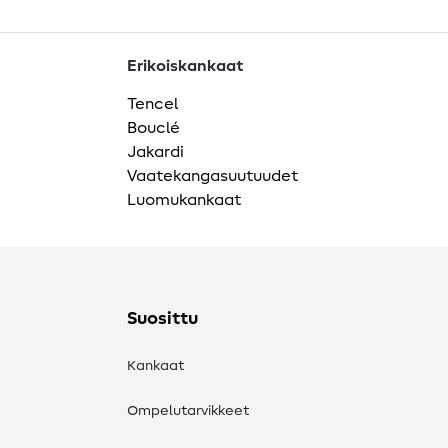
Erikoiskankaat
Tencel
Bouclé
Jakardi
Vaatekangasuutuudet
Luomukankaat
Suosittu
Kankaat
Ompelutarvikkeet