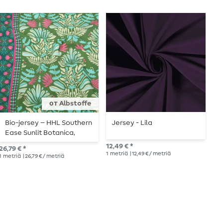
от Albstoffe
Bio-jersey – HHL Southern
Jersey - Lila
B
Ease Sunlit Botanica,
I
vihreä
12,49 € *
26,79 € *
12,
1
metriä
| 12,49 € / metriä
1
metriä
| 26,79 € / metriä
1
me