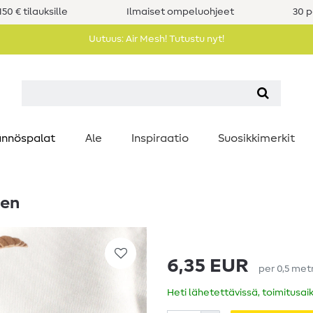
50 € tilauksille
Ilmaiset ompeluohjeet
30 p
Uutuus: Air Mesh! Tutustu nyt!
nnöspalat
Ale
Inspiraatio
Suosikkimerkit
nen
6,35 EUR
per
0,5
met
Heti lähetettävissä, toimitusai