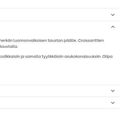
i herkän luonnonvalkoisen taustan päälle. Croissanttien
taustalla.
kkaisiin ja samalla tyylikkäisiin asukokonaisuuksiin. Olipa