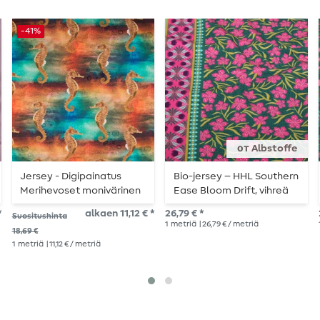
-41%
от Albstoffe
Jersey - Digipainatus
Bio-jersey – HHL Southern
Merihevoset monivärinen
Ease Bloom Drift, vihreä
*
alkaen 11,12 € *
26,79 € *
Suositushinta
1
metriä
| 26,79 € / metriä
18,69 €
1
metriä
| 11,12 € / metriä