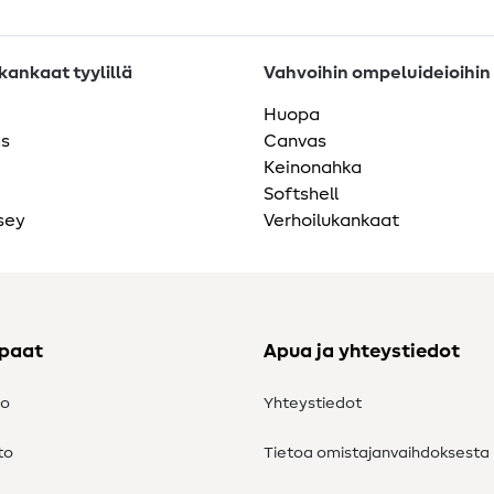
ankaat tyylillä
Vahvoihin ompeluideioihin
Huopa
as
Canvas
Keinonahka
Softshell
sey
Verhoilukankaat
ppaat
Apua ja yhteystiedot
to
Yhteystiedot
to
Tietoa omistajanvaihdoksesta