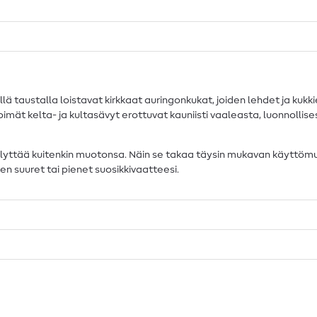
austalla loistavat kirkkaat auringonkukat, joiden lehdet ja kukkien
ämpimät kelta- ja kultasävyt erottuvat kauniisti vaaleasta, luonnolli
äilyttää kuitenkin muotonsa. Näin se takaa täysin mukavan käyttömu
en suuret tai pienet suosikkivaatteesi.