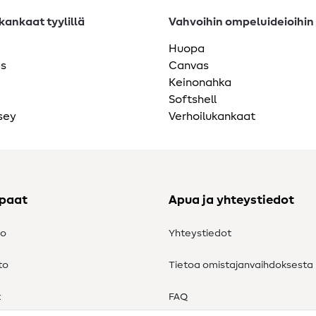
ankaat tyylillä
Vahvoihin ompeluideioihin
Huopa
as
Canvas
Keinonahka
Softshell
sey
Verhoilukankaat
ppaat
Apua ja yhteystiedot
to
Yhteystiedot
to
Tietoa omistajanvaihdoksesta
t
FAQ