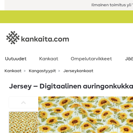
Ilmainen toimitus yli 1
Uutuudet
Kankaat
Ompelutarvikkeet
Jää
Kankaat
Kangastyypit
Jerseykankaat
Jersey – Digitaalinen auringonkukka