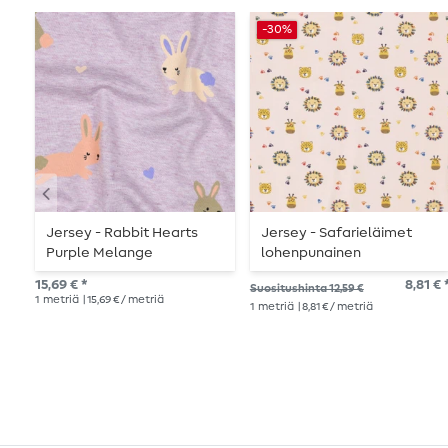
-30%
Jersey - Rabbit Hearts
Jersey - Safarieläimet
Purple Melange
lohenpunainen
15,69 € *
8,81 € 
Suositushinta 12,59 €
1
metriä
| 15,69 € / metriä
1
metriä
| 8,81 € / metriä