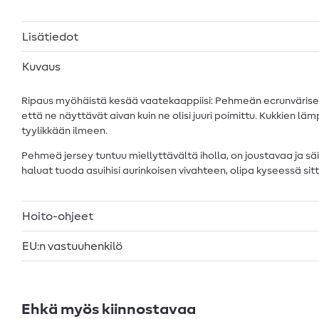
Lisätiedot
Kuvaus
Ripaus myöhäistä kesää vaatekaappiisi: Pehmeän ecrunvärisellä t
että ne näyttävät aivan kuin ne olisi juuri poimittu. Kukkien l
tyylikkään ilmeen.
Pehmeä jersey tuntuu miellyttävältä iholla, on joustavaa ja s
haluat tuoda asuihisi aurinkoisen vivahteen, olipa kyseessä sitt
Hoito-ohjeet
EU:n vastuuhenkilö
Ehkä myös kiinnostavaa