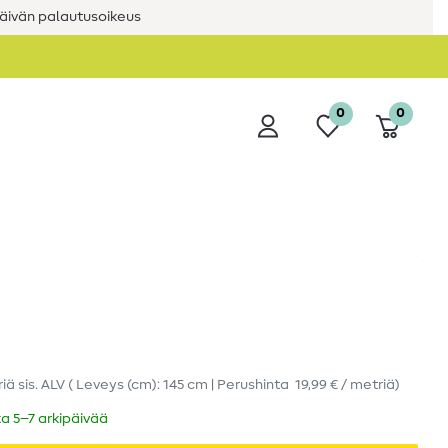
äivän palautusoikeus
0
0
riä
sis. ALV
( Leveys (cm): 145 cm | Perushinta
19,99 € / metriä
)
ka 5–7 arkipäivää