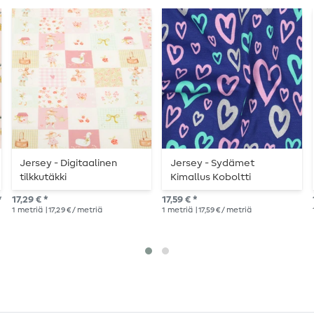
Jersey - Digitaalinen
Jersey - Sydämet
tilkkutäkki
Kimallus Koboltti
vaaleanpunainen
*
17,29 € *
17,59 € *
1
metriä
| 17,29 € / metriä
1
metriä
| 17,59 € / metriä