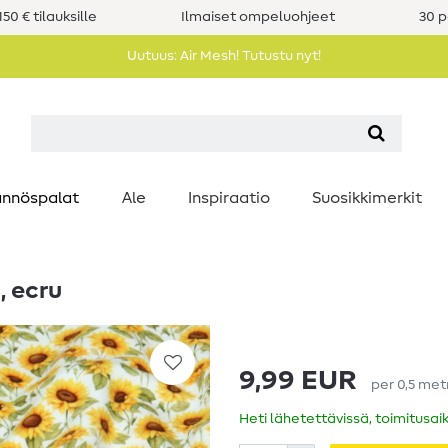
50 € tilauksille
Ilmaiset ompeluohjeet
30 p
Uutuus: Air Mesh! Tutustu nyt!
nnöspalat
Ale
Inspiraatio
Suosikkimerkit
, ecru
9,99 EUR
per
0,5
met
Heti lähetettävissä, toimitusai