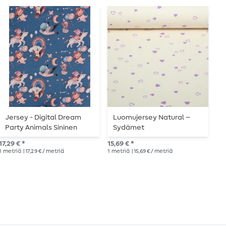
Jersey - Digital Dream
Luomujersey Natural –
J
Party Animals Sininen
Sydämet
L
luonnonvalkoinen liila
17,29 € *
15,69 € *
19,
1
metriä
| 17,29 € / metriä
1
metriä
| 15,69 € / metriä
1
me