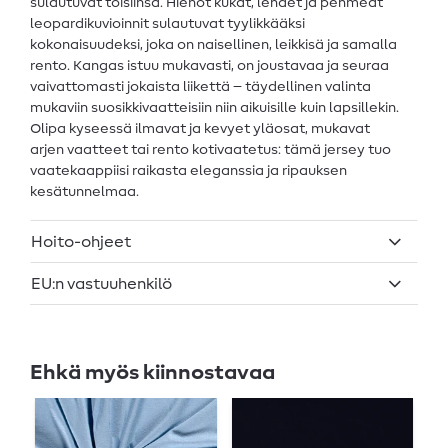
sulautuvat toisiinsa. Hienot kukat, lehdet ja pehmeät
leopardikuvioinnit sulautuvat tyylikkääksi
kokonaisuudeksi, joka on naisellinen, leikkisä ja samalla
rento. Kangas istuu mukavasti, on joustavaa ja seuraa
vaivattomasti jokaista liikettä – täydellinen valinta
mukaviin suosikkivaatteisiin niin aikuisille kuin lapsillekin.
Olipa kyseessä ilmavat ja kevyet yläosat, mukavat
arjen vaatteet tai rento kotivaatetus: tämä jersey tuo
vaatekaappiisi raikasta eleganssia ja ripauksen
kesätunnelmaa.
Hoito-ohjeet
EU:n vastuuhenkilö
Ehkä myös kiinnostavaa