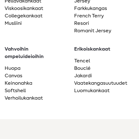
Pellavakankaat
Jersey
Viskoosikankaat
Farkkukangas
Collegekankaat
French Terry
Musliini
Resori
Romanit Jersey
Vahvoihin
Erikoiskankaat
ompeluideioihin
Tencel
Huopa
Bouclé
Canvas
Jakardi
Keinonahka
Vaatekangasuutuudet
Softshell
Luomukankaat
Verhoilukankaat