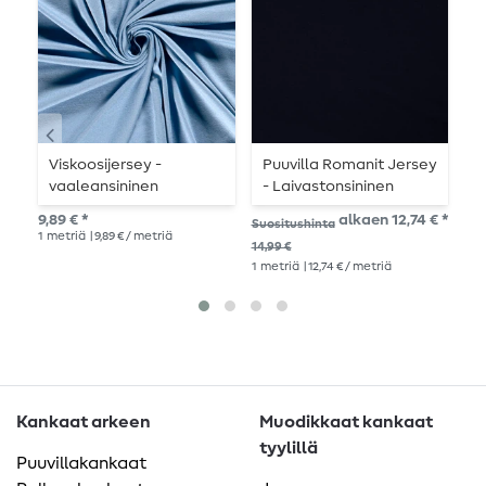
Viskoosijersey -
Puuvilla Romanit Jersey
V
vaaleansininen
- Laivastonsininen
l
9,89 € *
alkaen 12,74 € *
10,
Suositushinta
1
metriä
| 9,89 € / metriä
1
me
14,99 €
1
metriä
| 12,74 € / metriä
Kankaat arkeen
Muodikkaat kankaat
tyylillä
Puuvillakankaat