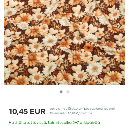
per
0,5
metriä
sis. ALV
( Leveys (cm): 150 cm |
10,45 EUR
Perushinta
20,89 € / metriä
)
Heti lähetettävissä, toimitusaika 5–7 arkipäivää