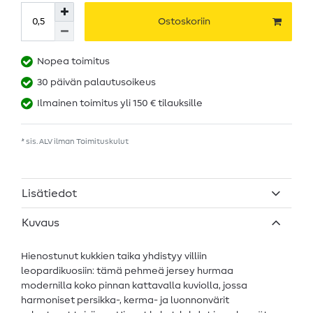
Ostoskoriin
Nopea toimitus
30 päivän palautusoikeus
Ilmainen toimitus yli 150 € tilauksille
* sis. ALV ilman
Toimituskulut
Lisätiedot
Kuvaus
Hienostunut kukkien taika yhdistyy villiin
leopardikuosiin: tämä pehmeä jersey hurmaa
modernilla koko pinnan kattavalla kuviolla, jossa
harmoniset persikka-, kerma- ja luonnonvärit