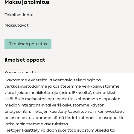
Maksu ja toimitus
Toimitustiedot
Maksutavat
Tilauksen peruutus
Ilmaiset oppaat
Kangassanasto
Käytämme evästeitä ja vastaavia teknologioita
Ompelusanasto
verkkosivustollamme ja käsittelemme verkkosivustomme
vierailijoiden henkilötietoja (esim. IP-osoite), esimerkiksi
Ompeluohjeet
sisällön ja mainosten personointiin, kolmannen osapuolen
Apua ja yhteystiedot
median integrointiin tai verkkosivustomme käytön
analysointiin. Tietojen käsittely tapahtuu vain, kun evästeet
on asennettu. Jaamme nämä tiedot kolmansille osapuolille,
Yhteystiedot
jotka mainitsemme asetuksissa.
Tietoa omistajanvaihdoksesta
Tietojen käsittely voidaan suorittaa suostumuksella tai