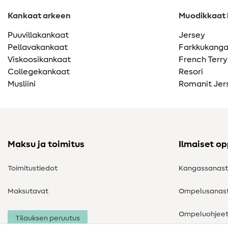
Kankaat arkeen
Muodikkaat k
Puuvillakankaat
Jersey
Pellavakankaat
Farkkukang
Viskoosikankaat
French Terry
Collegekankaat
Resori
Musliini
Romanit Jer
Maksu ja toimitus
Ilmaiset o
Toimitustiedot
Kangassanas
Maksutavat
Ompelusanas
Ompeluohjee
Tilauksen peruutus