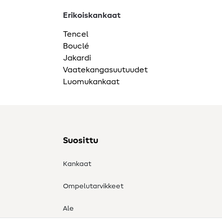
Erikoiskankaat
Tencel
Bouclé
Jakardi
Vaatekangasuutuudet
Luomukankaat
Suosittu
Kankaat
Ompelutarvikkeet
Ale