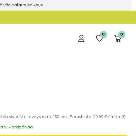
äivän palautusoikeus
0
0
triä
sis. ALV
( Leveys (cm): 150 cm | Perushinta
20,89 € / metriä
)
ka 5–7 arkipäivää