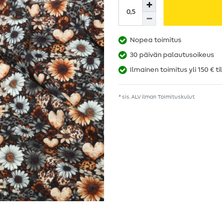
Nopea toimitus
30 päivän palautusoikeus
Ilmainen toimitus yli 150 € ti
* sis. ALV ilman
Toimituskulut