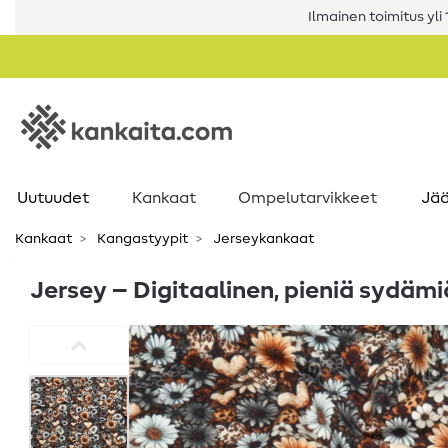
Ilmainen toimitus yli 1
Uutuudet
Kankaat
Ompelutarvikkeet
Jää
Kankaat
Kangastyypit
Jerseykankaat
Jersey – Digitaalinen, pieniä sydämi