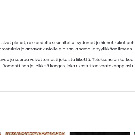
sivat pienet, rakkaudella suunnitellut sydämet ja hienot kukat peh
orostuksia ja antavat kuviolle eloisan ja samalla tyylikkään ilmeen.
a ja seuraa vaivattomasti jokaista liikettä. Tuloksena on korkea hyvi
. Romanttinen ja leikkisä kangas, joka rikastuttaa vaatekaappiasi r