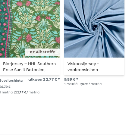
от Albstoffe
Bio-jersey – HHL Southern
Viskoosijersey -
J
Ease Sunlit Botanica,
vaaleansininen
v
vihreä
h
alkaen 22,77 € *
9,89 € *
12,
Suositushinta
1
metriä
| 9,89 € / metriä
1
me
26,79 €
1
metriä
| 22,77 € / metriä