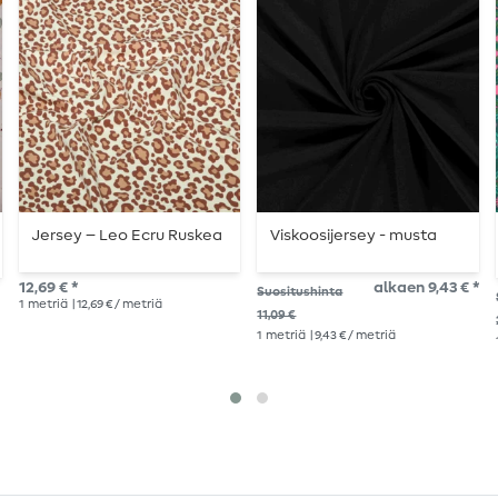
Jersey – Leo Ecru Ruskea
Viskoosijersey - musta
12,69 € *
alkaen 9,43 € *
Suositushinta
1
metriä
| 12,69 € / metriä
11,09 €
1
metriä
| 9,43 € / metriä