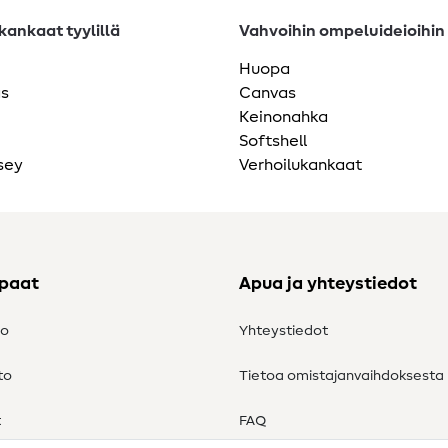
ankaat tyylillä
Vahvoihin ompeluideioihin
Huopa
as
Canvas
Keinonahka
Softshell
sey
Verhoilukankaat
ppaat
Apua ja yhteystiedot
to
Yhteystiedot
to
Tietoa omistajanvaihdoksesta
t
FAQ