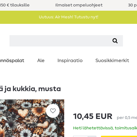
50 € tilauksille
Ilmaiset ompeluohjeet
30 p
Uutuus: Air Mesh! Tutustu nyt!
nnöspalat
Ale
Inspiraatio
Suosikkimerkit
ä ja kukkia, musta
10,45 EUR
per
0,5
me
Heti lähetettävissä, toimitusai