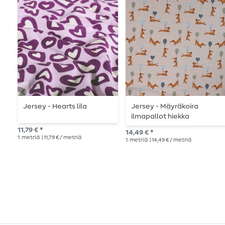
Jersey - Hearts lila
Jersey - Mäyräkoira
ilmapallot hiekka
11,79 € *
14,49 € *
1
metriä
| 11,79 € / metriä
1
metriä
| 14,49 € / metriä