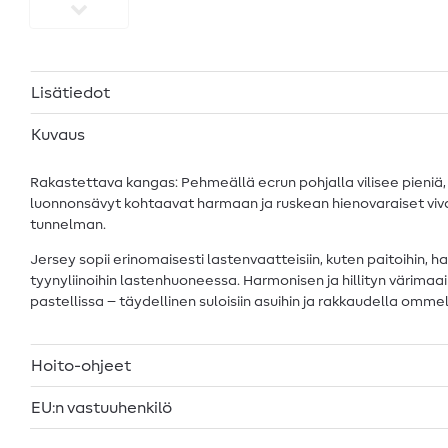
Lisätiedot
Kuvaus
Rakastettava kangas: Pehmeällä ecrun pohjalla vilisee pieniä, y
luonnonsävyt kohtaavat harmaan ja ruskean hienovaraiset vivah
tunnelman.
Jersey sopii erinomaisesti lastenvaatteisiin, kuten paitoihin, h
tyynyliinoihin lastenhuoneessa. Harmonisen ja hillityn värimaa
pastellissa – täydellinen suloisiin asuihin ja rakkaudella ommelt
Hoito-ohjeet
EU:n vastuuhenkilö