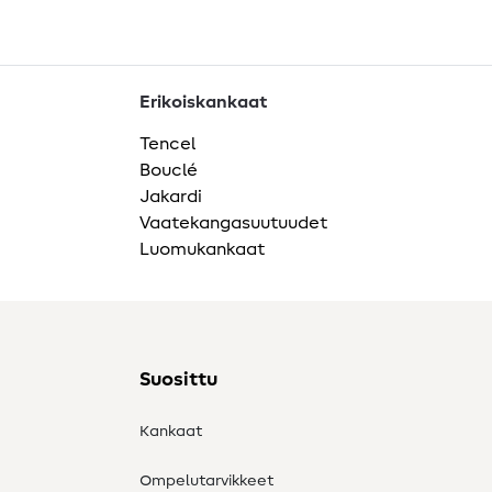
Erikoiskankaat
Tencel
Bouclé
Jakardi
Vaatekangasuutuudet
Luomukankaat
Suosittu
Kankaat
Ompelutarvikkeet