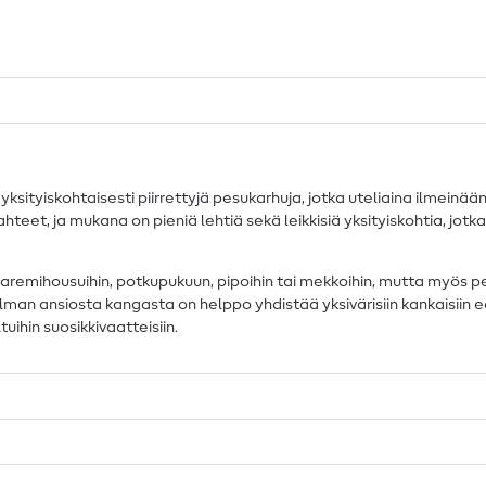
ksityiskohtaisesti piirrettyjä pesukarhuja, jotka uteliaina ilmeinä
teet, ja mukana on pieniä lehtiä sekä leikkisiä yksityiskohtia, jot
aaremihousuihin, potkupukuun, pipoihin tai mekkoihin, mutta myös peh
ilman ansiosta kangasta on helppo yhdistää yksivärisiin kankaisiin
uihin suosikkivaatteisiin.