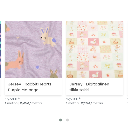
Jersey - Rabbit Hearts
Jersey - Digitaalinen
Purple Melange
tilkkutäkki
vaaleanpunainen
15,69 € *
17,29 € *
1
metriä
| 15,69 € / metriä
1
metriä
| 17,29 € / metriä