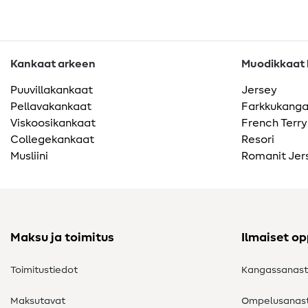
Kankaat arkeen
Muodikkaat k
Puuvillakankaat
Jersey
Pellavakankaat
Farkkukang
Viskoosikankaat
French Terry
Collegekankaat
Resori
Musliini
Romanit Jer
Maksu ja toimitus
Ilmaiset o
Toimitustiedot
Kangassanas
Maksutavat
Ompelusanas