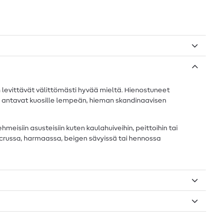
än levittävät välittömästi hyvää mieltä. Hienostuneet
ka antavat kuosille lempeän, hieman skandinaavisen
meisiin asusteisiin kuten kaulahuiveihin, peittoihin tai
 ecrussa, harmaassa, beigen sävyissä tai hennossa