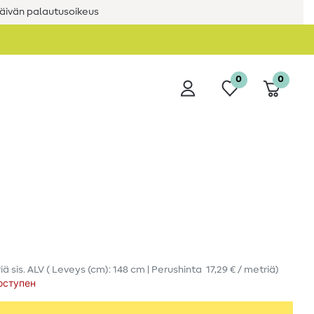
äivän palautusoikeus
0
0
iä
sis. ALV
( Leveys (cm): 148 cm | Perushinta
17,29 € / metriä
)
оступен