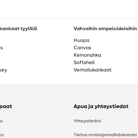
ankaat tyylillä
Vahvoihin ompeluideioihin
Huopa
as
Canvas
Keinonahka
Softshell
sey
Verhoilukankaat
ppaat
Apua ja yhteystiedot
to
Yhteystiedot
to
Tietoa omistajanvaihdoksesta