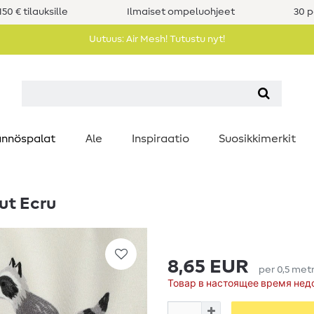
50 € tilauksille
Ilmaiset ompeluohjeet
30 p
Uutuus: Air Mesh! Tutustu nyt!
nnöspalat
Ale
Inspiraatio
Suosikkimerkit
ut Ecru
8,65 EUR
per
0,5
metr
Товар в настоящее время нед