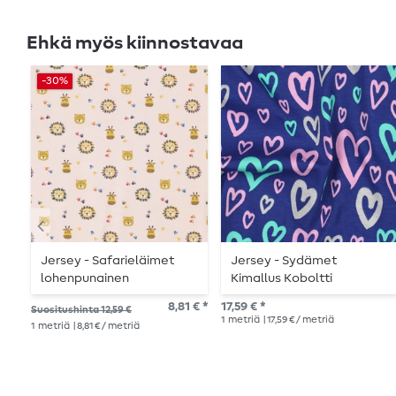
Ehkä myös kiinnostavaa
-30%
Jersey - Safarieläimet
Jersey - Sydämet
lohenpunainen
Kimallus Koboltti
8,81 € *
17,59 € *
Suositushinta 12,59 €
1
metriä
| 17,59 € / metriä
1
metriä
| 8,81 € / metriä