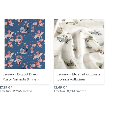
Jersey - Digital Dream
Jersey – Eläimet autossa,
J
Party Animals Sininen
luonnonvalkoinen
P
17,29 € *
12,69 € *
17,
1
metriä
| 17,29 € / metriä
1
metriä
| 12,69 € / metriä
1
me