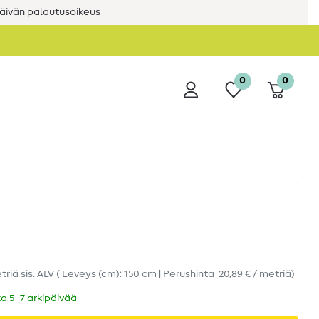
äivän palautusoikeus
0
0
triä
sis. ALV
( Leveys (cm): 150 cm | Perushinta
20,89 € / metriä
)
ka 5–7 arkipäivää