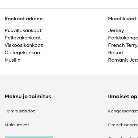
Kankaat arkeen
Muodikkaat k
Puuvillakankaat
Jersey
Pellavakankaat
Farkkukang
Viskoosikankaat
French Terry
Collegekankaat
Resori
Musliini
Romanit Jer
Maksu ja toimitus
Ilmaiset o
Toimitustiedot
Kangassanas
Maksutavat
Ompelusanas