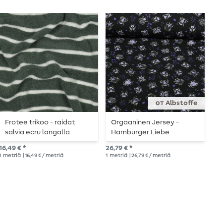
от Albstoffe
Frotee trikoo - raidat
Orgaaninen Jersey -
J
salvia ecru langalla
Hamburger Liebe
s
värjättyä
Digitaalipainatus Beetles
16,49 € *
26,79 € *
12,
& Bugs Tickle Musta
1
metriä
| 16,49 € / metriä
1
metriä
| 26,79 € / metriä
1
me