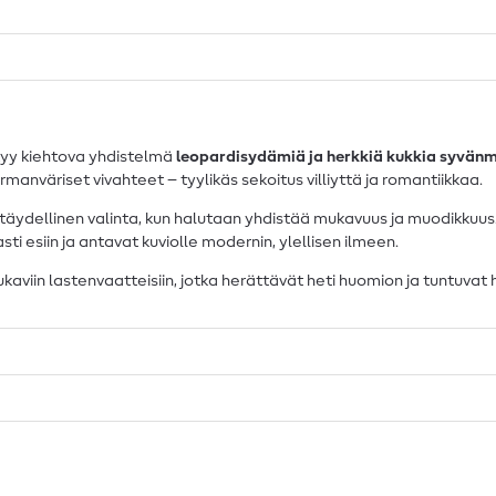
kyy kiehtova yhdistelmä
leopardisydämiä ja herkkiä kukkia syvänm
nväriset vivahteet – tyylikäs sekoitus villiyttä ja romantiikkaa.
 täydellinen valinta, kun halutaan yhdistää mukavuus ja muodikkuus
asti esiin ja antavat kuviolle modernin, ylellisen ilmeen.
mukaviin lastenvaatteisiin, jotka herättävät heti huomion ja tuntuvat 