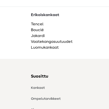
Erikoiskankaat
Tencel
Bouclé
Jakardi
Vaatekangasuutuudet
Luomukankaat
Suosittu
Kankaat
Ompelutarvikkeet