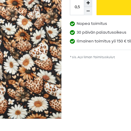
Nopea toimitus
30 päivän palautusoikeus
Ilmainen toimitus yli 150 € ti
* sis. ALV ilman
Toimituskulut