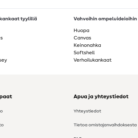
ankaat tyylillä
Vahvoihin ompeluideioihin
Huopa
as
Canvas
Keinonahka
Softshell
sey
Verhoilukankaat
ppaat
Apua ja yhteystiedot
to
Yhteystiedot
to
Tietoa omistajanvaihdoksesta