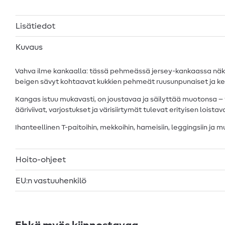
Lisätiedot
Kuvaus
Vahva ilme kankaalla: tässä pehmeässä jersey-kankaassa nä
beigen sävyt kohtaavat kukkien pehmeät ruusunpunaiset ja kerma
Kangas istuu mukavasti, on joustavaa ja säilyttää muotonsa –
ääriviivat, varjostukset ja värisiirtymät tulevat erityisen loistav
Ihanteellinen T-paitoihin, mekkoihin, hameisiin, leggingsiin ja 
Hoito-ohjeet
EU:n vastuuhenkilö