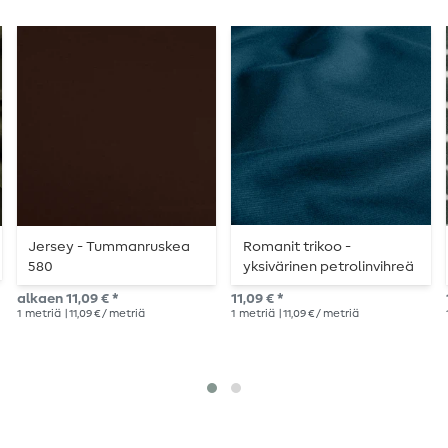
Jersey - Tummanruskea
Romanit trikoo -
580
yksivärinen petrolinvihreä
alkaen 11,09 € *
11,09 € *
1
metriä
| 11,09 € / metriä
1
metriä
| 11,09 € / metriä