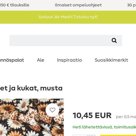
50 € tilauksille
Ilmaiset ompeluohjeet
30 p
Uutuus: Air Mesh! Tutustu nyt!
nnöspalat
Ale
Inspiraatio
Suosikkimerkit
et ja kukat, musta
10,45 EUR
per
0,5
me
Heti lähetettävissä, toimitusai