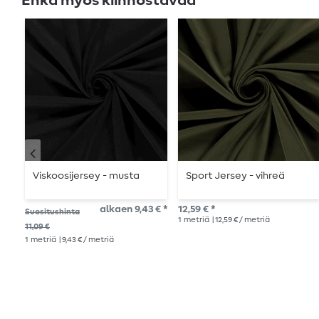
Ehkä myös kiinnostavaa
Viskoosijersey - musta
Sport Jersey - vihreä
alkaen 9,43 € *
12,59 € *
Suositushinta
1
metriä
| 12,59 € / metriä
11,09 €
1
metriä
| 9,43 € / metriä