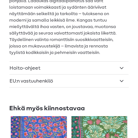
pohjalla. Laadukas digitaalipainatus saa värit
loistamaan voimakkaasti ja sydänten ääriviivat
näyttämään selkeiltä ja tarkoilta – tuloksena on
moderni ja samalla leikkisä ilme. Kangas tuntuu
miellyttävältä ihoa vasten, on joustavaa, muotonsa
säilyttävää ja seuraa vaivattomasti jokaista liikettä.
Täydellinen valinta romanttisiin suosikkivaatteisiin,
joissa on mukavuustekijä – ilmavista ja rennosta
tyylistä kodikkaisiin ja pehmeisiin vaatteisiin.
Hoito-ohjeet
EU:n vastuuhenkilö
Ehkä myös kiinnostavaa