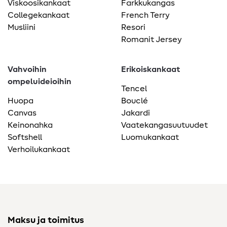
Viskoosikankaat
Farkkukangas
Collegekankaat
French Terry
Musliini
Resori
Romanit Jersey
Vahvoihin
Erikoiskankaat
ompeluideioihin
Tencel
Huopa
Bouclé
Canvas
Jakardi
Keinonahka
Vaatekangasuutuudet
Softshell
Luomukankaat
Verhoilukankaat
Maksu ja toimitus