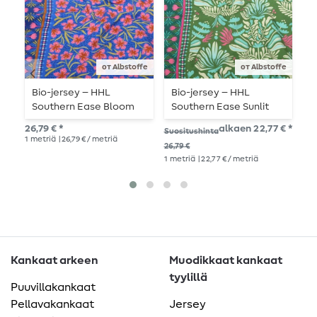
от Albstoffe
от Albstoffe
Bio-jersey – HHL
Bio-jersey – HHL
B
Southern Ease Bloom
Southern Ease Sunlit
S
Drift, kuninkaansininen
Botanica, vihreä
L
26,79 € *
alkaen 22,77 € *
26,
Suositushinta
1
metriä
| 26,79 € / metriä
1
me
26,79 €
1
metriä
| 22,77 € / metriä
Kankaat arkeen
Muodikkaat kankaat
tyylillä
Puuvillakankaat
Pellavakankaat
Jersey