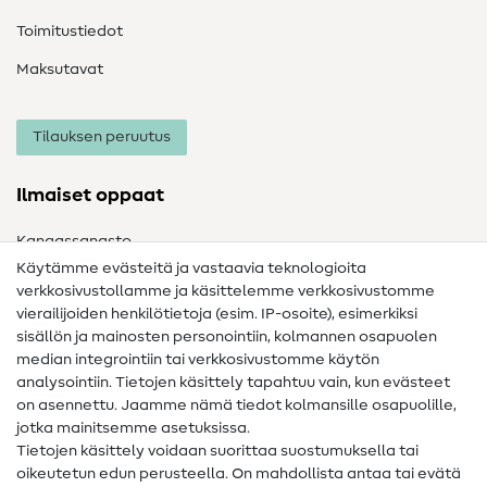
Toimitustiedot
Maksutavat
Tilauksen peruutus
Ilmaiset oppaat
Kangassanasto
Käytämme evästeitä ja vastaavia teknologioita
Ompelusanasto
verkkosivustollamme ja käsittelemme verkkosivustomme
vierailijoiden henkilötietoja (esim. IP-osoite), esimerkiksi
Ompeluohjeet
sisällön ja mainosten personointiin, kolmannen osapuolen
Apua ja yhteystiedot
median integrointiin tai verkkosivustomme käytön
analysointiin. Tietojen käsittely tapahtuu vain, kun evästeet
on asennettu. Jaamme nämä tiedot kolmansille osapuolille,
Yhteystiedot
jotka mainitsemme asetuksissa.
Tietoa omistajanvaihdoksesta
Tietojen käsittely voidaan suorittaa suostumuksella tai
oikeutetun edun perusteella. On mahdollista antaa tai evätä
FAQ