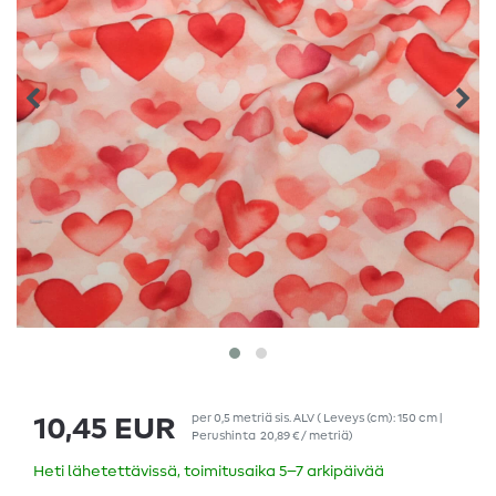
per
0,5
metriä
sis. ALV
( Leveys (cm): 150 cm |
10,45 EUR
Perushinta
20,89 € / metriä
)
Heti lähetettävissä, toimitusaika 5–7 arkipäivää