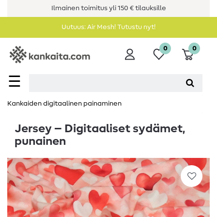
Ilmainen toimitus yli 150 € tilauksille
Uutuus: Air Mesh! Tutustu nyt!
0
0
☰
Kankaiden digitaalinen painaminen
Jersey – Digitaaliset sydämet,
punainen