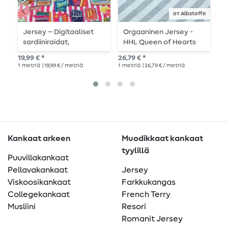
от Albstoffe
Jersey – Digitaaliset
Orgaaninen Jersey -
B
sardiiniraidat,
HHL Queen of Hearts
S
vaaleanpunainen
Royal Stripes Harmaa
D
19,99 € *
26,79 € *
26,
1
metriä
| 19,99 € / metriä
1
metriä
| 26,79 € / metriä
1
me
Kankaat arkeen
Muodikkaat kankaat
tyylillä
Puuvillakankaat
Pellavakankaat
Jersey
Viskoosikankaat
Farkkukangas
Collegekankaat
French Terry
Musliini
Resori
Romanit Jersey