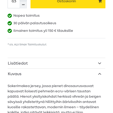
Ostoskoriin
Nopea toimitus
30 päivän palautusoikeus
Ilmainen toimitus yli 150 € tilauksille
* sis. ALV ilman
Toimituskulut
Lisätiedot
Kuvaus
Sokerimakea jersey, jossa pienet dinosaurusvauvat
kapuavat iloisesti pehmeän ecru-värisen taustan
päällä. Hienot yksityiskohdat herkissä vihreän ja beigen
sävyissä yhdistettynä hillittyihin ääriviivoihin antavat
kuosille rakastettavan, modernin ilmeen – täydellinen
kaikille, jotka pitävät leikkisistä, mutta ei liian