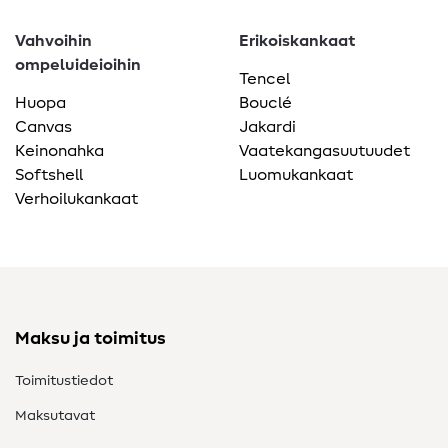
Vahvoihin
Erikoiskankaat
ompeluideioihin
Tencel
Huopa
Bouclé
Canvas
Jakardi
Keinonahka
Vaatekangasuutuudet
Softshell
Luomukankaat
Verhoilukankaat
Maksu ja toimitus
Toimitustiedot
Maksutavat