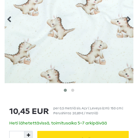
per
0,5
metriä
sis. ALV
( Leveys (cm): 150 cm |
10,45 EUR
Perushinta
20,89 € / metriä
)
Heti lähetettävissä, toimitusaika 5–7 arkipäivää