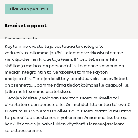
Tilauksen peruutus
Ilmaiset oppaat
Kangassanasto
Käytämme evästeitä ja vastaavia teknologioita
Ompelusanasto
verkkosivustollamme ja käsittelemme verkkosivustomme
vierailijoiden henkilötietoja (esim. IP-osoite), esimerkiksi
Ompeluohjeet
sisällön ja mainosten personointiin, kolmannen osapuolen
Apua ja yhteystiedot
median integrointiin tai verkkosivustomme käytön
analysointiin. Tietojen käsittely tapahtuu vain, kun evästeet
on asennettu. Jaamme nämä tiedot kolmansille osapuolille,
Yhteystiedot
jotka mainitsemme asetuksissa.
Tietoa omistajanvaihdoksesta
Tietojen käsittely voidaan suorittaa suostumuksella tai
oikeutetun edun perusteella. On mahdollista antaa tai evätä
FAQ
suostumus. On olemassa oikeus olla suostumatta ja muuttaa
tai peruuttaa suostumus myöhemmin. Annamme lisätietoja
Peruutusoikeus
henkilötietojen ja palveluiden käytöstä
Tietosuojaseloste
-
Suosittu
selosteessamme.