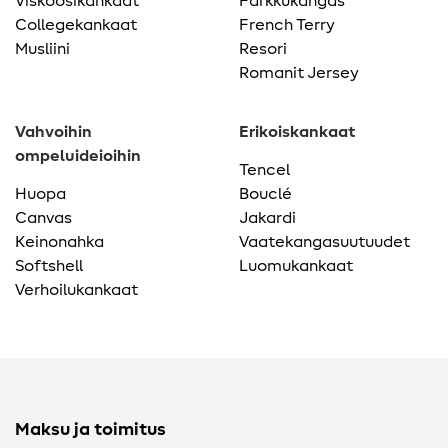
Viskoosikankaat
Farkkukangas
Collegekankaat
French Terry
Musliini
Resori
Romanit Jersey
Vahvoihin
Erikoiskankaat
ompeluideioihin
Tencel
Huopa
Bouclé
Canvas
Jakardi
Keinonahka
Vaatekangasuutuudet
Softshell
Luomukankaat
Verhoilukankaat
Maksu ja toimitus