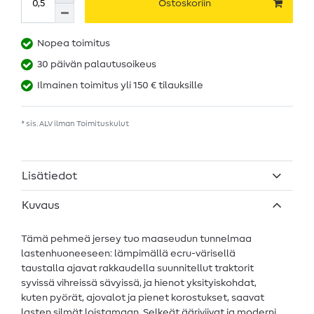
Ostoskoriin
Nopea toimitus
30 päivän palautusoikeus
Ilmainen toimitus yli 150 € tilauksille
* sis. ALV ilman
Toimituskulut
Lisätiedot
Kuvaus
Tämä pehmeä jersey tuo maaseudun tunnelmaa
lastenhuoneeseen: lämpimällä ecru-värisellä
taustalla ajavat rakkaudella suunnitellut traktorit
syvissä vihreissä sävyissä, ja hienot yksityiskohdat,
kuten pyörät, ajovalot ja pienet korostukset, saavat
lasten silmät loistamaan. Selkeät ääriviivat ja moderni