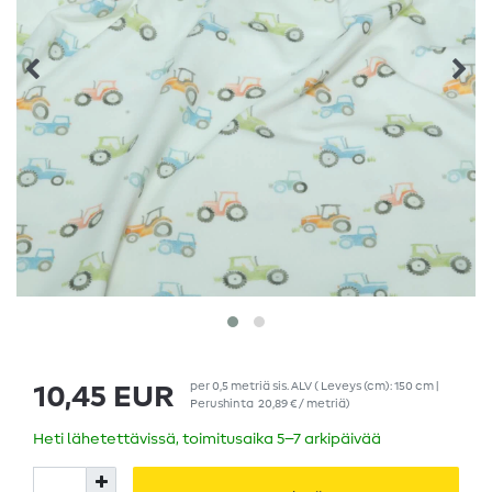
per
0,5
metriä
sis. ALV
( Leveys (cm): 150 cm |
10,45 EUR
Perushinta
20,89 € / metriä
)
Heti lähetettävissä, toimitusaika 5–7 arkipäivää