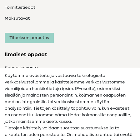
Toimitustiedot
Maksutavat
Tilauksen peruutus
Ilmaiset oppaat
Kangassanasto
Käytämme evästeitä ja vastaavia teknologioita
Ompelusanasto
verkkosivustollamme ja käsittelemme verkkosivustomme
vierailijoiden henkilötietoja (esim. IP-osoite), esimerkiksi
Ompeluohjeet
sisällön ja mainosten personointiin, kolmannen osapuolen
Apua ja yhteystiedot
median integrointiin tai verkkosivustomme käytön
analysointiin. Tietojen käsittely tapahtuu vain, kun evästeet
on asennettu. Jaamme nämä tiedot kolmansille osapuolille,
Yhteystiedot
jotka mainitsemme asetuksissa.
Tietoa omistajanvaihdoksesta
Tietojen käsittely voidaan suorittaa suostumuksella tai
oikeutetun edun perusteella. On mahdollista antaa tai evätä
FAQ