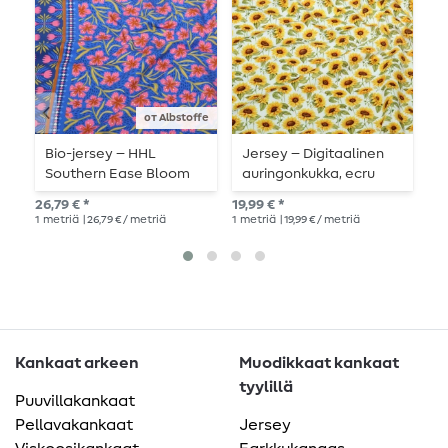
от Albstoffe
Bio-jersey – HHL
Jersey – Digitaalinen
J
Southern Ease Bloom
auringonkukka, ecru
t
Drift, kuninkaansininen
v
26,79 € *
19,99 € *
17,
1
metriä
| 26,79 € / metriä
1
metriä
| 19,99 € / metriä
1
me
Kankaat arkeen
Muodikkaat kankaat
tyylillä
Puuvillakankaat
Pellavakankaat
Jersey