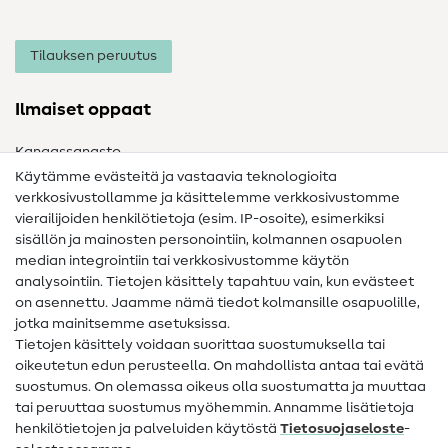
Tilauksen peruutus
Ilmaiset oppaat
Kangassanasto
Käytämme evästeitä ja vastaavia teknologioita
Ompelusanasto
verkkosivustollamme ja käsittelemme verkkosivustomme
vierailijoiden henkilötietoja (esim. IP-osoite), esimerkiksi
Ompeluohjeet
sisällön ja mainosten personointiin, kolmannen osapuolen
Apua ja yhteystiedot
median integrointiin tai verkkosivustomme käytön
analysointiin. Tietojen käsittely tapahtuu vain, kun evästeet
on asennettu. Jaamme nämä tiedot kolmansille osapuolille,
Yhteystiedot
jotka mainitsemme asetuksissa.
Tietoa omistajanvaihdoksesta
Tietojen käsittely voidaan suorittaa suostumuksella tai
oikeutetun edun perusteella. On mahdollista antaa tai evätä
FAQ
suostumus. On olemassa oikeus olla suostumatta ja muuttaa
tai peruuttaa suostumus myöhemmin. Annamme lisätietoja
Peruutusoikeus
henkilötietojen ja palveluiden käytöstä
Tietosuojaseloste
-