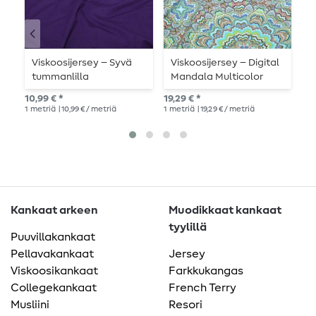
Viskoosijersey – Syvä
Viskoosijersey – Digital
J
tummanlilla
Mandala Multicolor
R
h
10,99 € *
19,29 € *
12,
1
metriä
| 10,99 € / metriä
1
metriä
| 19,29 € / metriä
1
me
Kankaat arkeen
Muodikkaat kankaat
tyylillä
Puuvillakankaat
Pellavakankaat
Jersey
Viskoosikankaat
Farkkukangas
Collegekankaat
French Terry
Musliini
Resori