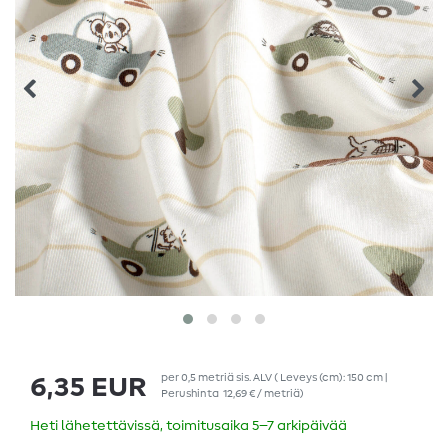
per
0,5
metriä
sis. ALV
( Leveys (cm): 150 cm |
6,35 EUR
Perushinta
12,69 € / metriä
)
Heti lähetettävissä, toimitusaika 5–7 arkipäivää