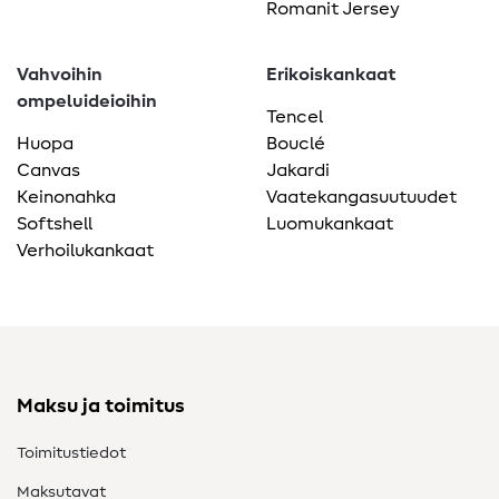
Romanit Jersey
Vahvoihin
Erikoiskankaat
ompeluideioihin
Tencel
Huopa
Bouclé
Canvas
Jakardi
Keinonahka
Vaatekangasuutuudet
Softshell
Luomukankaat
Verhoilukankaat
Maksu ja toimitus
Toimitustiedot
Maksutavat