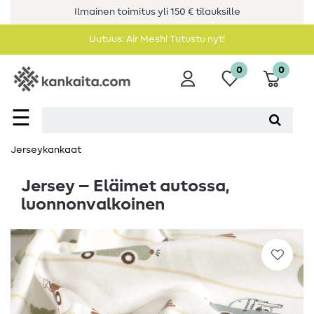
Ilmainen toimitus yli 150 € tilauksille
Uutuus: Air Mesh! Tutustu nyt!
0
0
☰
Jerseykankaat
Jersey – Eläimet autossa,
luonnonvalkoinen