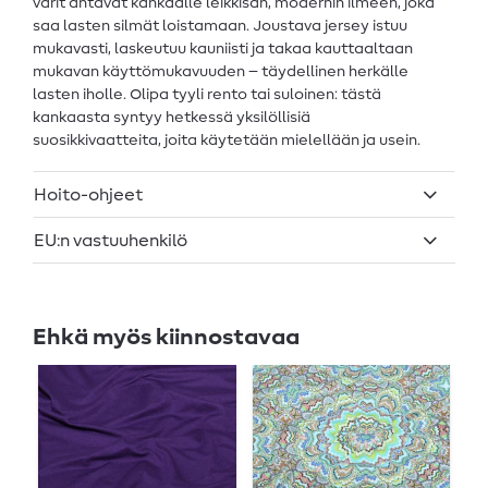
värit antavat kankaalle leikkisän, modernin ilmeen, joka
saa lasten silmät loistamaan. Joustava jersey istuu
mukavasti, laskeutuu kauniisti ja takaa kauttaaltaan
mukavan käyttömukavuuden – täydellinen herkälle
lasten iholle. Olipa tyyli rento tai suloinen: tästä
kankaasta syntyy hetkessä yksilöllisiä
suosikkivaatteita, joita käytetään mielellään ja usein.
Hoito-ohjeet
EU:n vastuuhenkilö
Ehkä myös kiinnostavaa