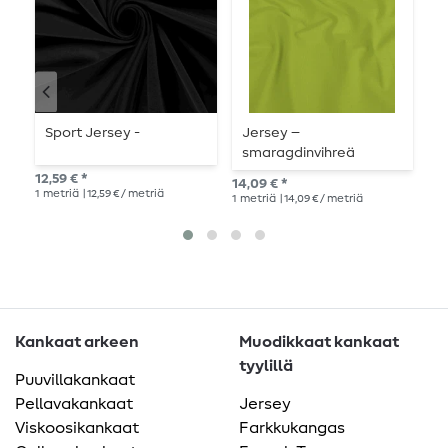
Sport Jersey -
Jersey –
U
smaragdinvihreä
n
12,59 € *
14,09 € *
15,
1
metriä
| 12,59 € / metriä
1
metriä
| 14,09 € / metriä
1
me
Kankaat arkeen
Muodikkaat kankaat
tyylillä
Puuvillakankaat
Pellavakankaat
Jersey
Viskoosikankaat
Farkkukangas