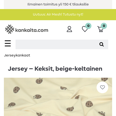
Ilmainen toimitus yli 150 € tilauksille
Uutuus: Air Mesh! Tutustu nyt!
0
0
☰
Jerseykankaat
Jersey – Keksit, beige-keltainen