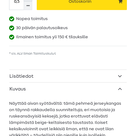
Ostoskoriin
Nopea toimitus
30 päivän palautusoikeus
Ilmainen toimitus yli 150 € tilauksille
* sis. ALV ilman
Toimituskulut
Lisätiedot
Kuvaus
Näyttää aivan syötävältä: tämä pehmeä jerseykangas
on täynnä rakkaudella suunniteltuja, eri muotoisia ja
ruskeansävyisiä keksejä, jotka erottuvat elävästi
lämpimästä beige-keltaisesta taustasta. Iloiset
keksikuvioinnit ovat leikkisiä ilman, että ne ovat liian
värikkäitä – täydellisiä niin pienille kuin isoillekin