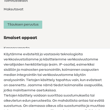
Toimitustiedot
Maksutavat
Tilauksen peruutus
Ilmaiset oppaat
Kangassanasto
Käytämme evästeitä ja vastaavia teknologioita
Ompelusanasto
verkkosivustollamme ja käsittelemme verkkosivustomme
vierailijoiden henkilötietoja (esim. IP-osoite), esimerkiksi
Ompeluohjeet
sisällön ja mainosten personointiin, kolmannen osapuolen
Apua ja yhteystiedot
median integrointiin tai verkkosivustomme käytön
analysointiin. Tietojen käsittely tapahtuu vain, kun evästeet
on asennettu. Jaamme nämä tiedot kolmansille osapuolille,
Yhteystiedot
jotka mainitsemme asetuksissa.
Tietoa omistajanvaihdoksesta
Tietojen käsittely voidaan suorittaa suostumuksella tai
oikeutetun edun perusteella. On mahdollista antaa tai evätä
FAQ
suostumus. On olemassa oikeus olla suostumatta ja muuttaa