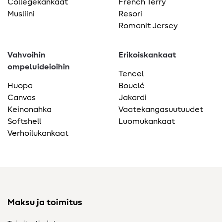
Collegekankaat
French Terry
Musliini
Resori
Romanit Jersey
Vahvoihin
Erikoiskankaat
ompeluideioihin
Tencel
Huopa
Bouclé
Canvas
Jakardi
Keinonahka
Vaatekangasuutuudet
Softshell
Luomukankaat
Verhoilukankaat
Maksu ja toimitus