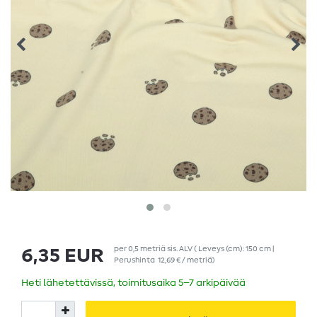
per
0,5
metriä
sis. ALV
( Leveys (cm): 150 cm |
6,35 EUR
Perushinta
12,69 € / metriä
)
Heti lähetettävissä, toimitusaika 5–7 arkipäivää