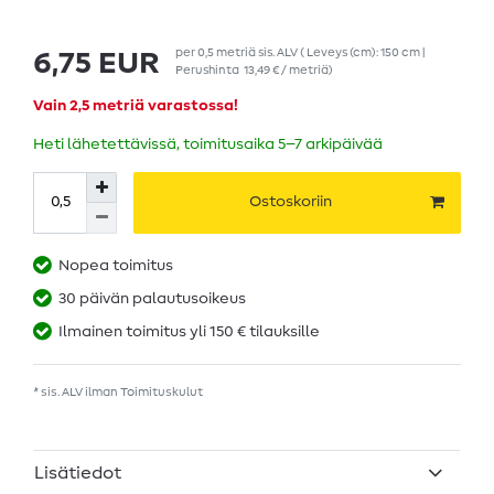
per
0,5
metriä
sis. ALV
( Leveys (cm): 150 cm |
6,75 EUR
Perushinta
13,49 € / metriä
)
Vain 2,5 metriä varastossa!
Heti lähetettävissä, toimitusaika 5–7 arkipäivää
Ostoskoriin
Nopea toimitus
30 päivän palautusoikeus
Ilmainen toimitus yli 150 € tilauksille
* sis. ALV ilman
Toimituskulut
Lisätiedot