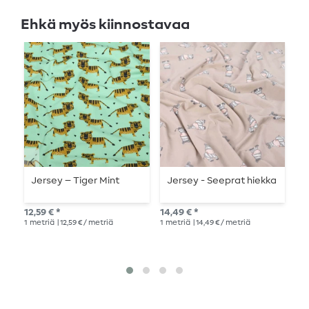
Ehkä myös kiinnostavaa
Jersey – Tiger Mint
Jersey - Seeprat hiekka
K
t
k
12,59 € *
14,49 € *
14,
1
metriä
| 12,59 € / metriä
1
metriä
| 14,49 € / metriä
1
me