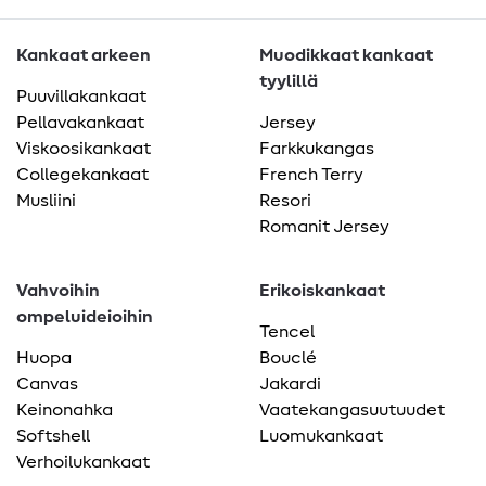
Kankaat arkeen
Muodikkaat kankaat
tyylillä
Puuvillakankaat
Pellavakankaat
Jersey
Viskoosikankaat
Farkkukangas
Collegekankaat
French Terry
Musliini
Resori
Romanit Jersey
Vahvoihin
Erikoiskankaat
ompeluideioihin
Tencel
Huopa
Bouclé
Canvas
Jakardi
Keinonahka
Vaatekangasuutuudet
Softshell
Luomukankaat
Verhoilukankaat