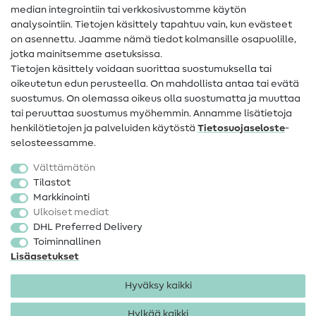
median integrointiin tai verkkosivustomme käytön
Apua ja yhteystiedot
analysointiin. Tietojen käsittely tapahtuu vain, kun evästeet
on asennettu. Jaamme nämä tiedot kolmansille osapuolille,
Yhteystiedot
jotka mainitsemme asetuksissa.
Tietoa omistajanvaihdoksesta
Tietojen käsittely voidaan suorittaa suostumuksella tai
oikeutetun edun perusteella. On mahdollista antaa tai evätä
FAQ
suostumus. On olemassa oikeus olla suostumatta ja muuttaa
tai peruuttaa suostumus myöhemmin. Annamme lisätietoja
Peruutusoikeus
henkilötietojen ja palveluiden käytöstä
Tietosuojaseloste
-
Suosittu
selosteessamme.
Välttämätön
Kankaat
Tilastot
Markkinointi
Ompelutarvikkeet
Ulkoiset mediat
Ale
DHL Preferred Delivery
Toiminnallinen
Lisäasetukset
Hyväksy kaikki
Hylkää kaikki