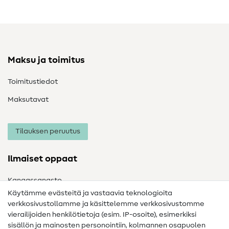
Maksu ja toimitus
Toimitustiedot
Maksutavat
Tilauksen peruutus
Ilmaiset oppaat
Kangassanasto
Käytämme evästeitä ja vastaavia teknologioita
Ompelusanasto
verkkosivustollamme ja käsittelemme verkkosivustomme
vierailijoiden henkilötietoja (esim. IP-osoite), esimerkiksi
Ompeluohjeet
sisällön ja mainosten personointiin, kolmannen osapuolen