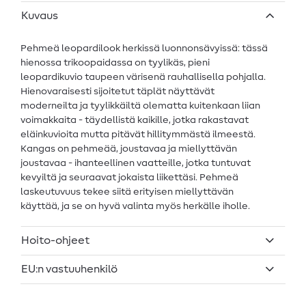
Kuvaus
Pehmeä leopardilook herkissä luonnonsävyissä: tässä
hienossa trikoopaidassa on tyylikäs, pieni
leopardikuvio taupeen värisenä rauhallisella pohjalla.
Hienovaraisesti sijoitetut täplät näyttävät
moderneilta ja tyylikkäiltä olematta kuitenkaan liian
voimakkaita - täydellistä kaikille, jotka rakastavat
eläinkuvioita mutta pitävät hillitymmästä ilmeestä.
Kangas on pehmeää, joustavaa ja miellyttävän
joustavaa - ihanteellinen vaatteille, jotka tuntuvat
kevyiltä ja seuraavat jokaista liikettäsi. Pehmeä
laskeutuvuus tekee siitä erityisen miellyttävän
käyttää, ja se on hyvä valinta myös herkälle iholle.
Hoito-ohjeet
EU:n vastuuhenkilö