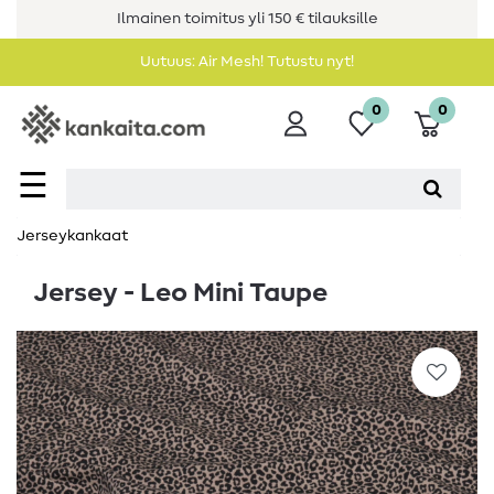
Ilmainen toimitus yli 150 € tilauksille
Uutuus: Air Mesh! Tutustu nyt!
0
0
☰
Jerseykankaat
Jersey - Leo Mini Taupe