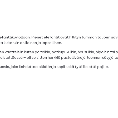
nttikuviollaan. Pienet elefantit ovat hillityn tumman taupen sävyss
 kuitenkin on iloinen ja lapsellinen.
 vaatteisiin kuten paitoihin, potkupukuihin, housuihin, pipoihin tai
steltäessä – oli se sitten herkkiä pastellivärejä, luonnon sävyjä t
uosia, joka ilahduttaa pitkään ja sopii sekä tytöille että pojille.