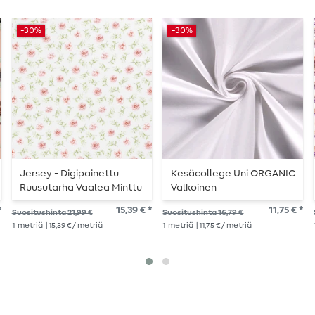
-30%
-30%
Jersey - Digipainettu
Kesäcollege Uni ORGANIC
Ruusutarha Vaalea Minttu
Valkoinen
*
15,39 € *
11,75 € *
Suositushinta 21,99 €
Suositushinta 16,79 €
1
metriä
| 15,39 € / metriä
1
metriä
| 11,75 € / metriä