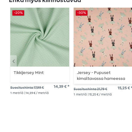
Ehkä myös kiinnostavaa
-20%
-30%
Tikkijersey Mint
Jersey - Pupuset
kimaltavassa hameessa
roosa
14,39 € *
Suositushinta 17,99 €
15,25 € 
Suositushinta 21,79 €
1
metriä
| 14,39 € / metriä
1
metriä
| 15,25 € / metriä