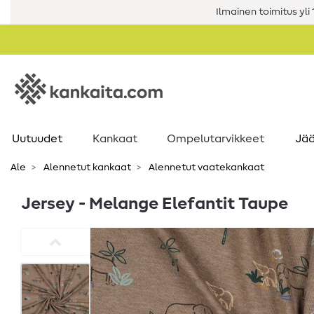
Ilmainen toimitus yli 1
Uutuudet
Kankaat
Ompelutarvikkeet
Jää
Ale
Alennetut kankaat
Alennetut vaatekankaat
Jersey - Melange Elefantit Taupe