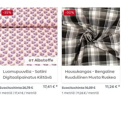
-35%
-30%
-
от Albstoffe
Luomupuuvilla - Satiini
Housukangas - Bengaline
L
Digitaalipainatus Kiiltävä
Ruudullinen Musta Ruskea
H
Petit Bells Vanilla
V
17,41 € *
11,26 € *
Suositushinta 26,79 €
Suositushinta 16,09 €
Suo
1
metriä
| 17,41 € / metriä
1
metriä
| 11,26 € / metriä
1
me