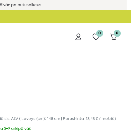
äivän palautusoikeus
0
0
iä
sis. ALV
( Leveys (cm): 148 cm | Perushinta
13,43 € / metriä
)
ka 5–7 arkipäivää