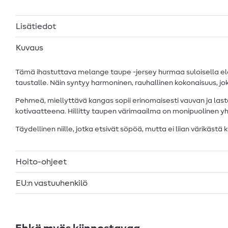
Lisätiedot
Kuvaus
Tämä ihastuttava melange taupe -jersey hurmaa suloisella elefa
taustalle. Näin syntyy harmoninen, rauhallinen kokonaisuus, joka
Pehmeä, miellyttävä kangas sopii erinomaisesti vauvan ja lasten
kotivaatteena. Hillitty taupen värimaailma on monipuolinen yhdi
Täydellinen niille, jotka etsivät söpöä, mutta ei liian värikästä k
Hoito-ohjeet
EU:n vastuuhenkilö