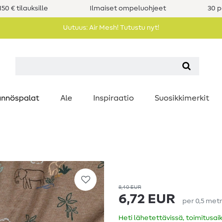
50 € tilauksille
Ilmaiset ompeluohjeet
30 p
Uutuus: Air Mesh! Tutustu nyt!
nnöspalat
Ale
Inspiraatio
Suosikkimerkit
8,40 EUR
6,72 EUR
per
0,5
metr
Heti lähetettävissä, toimitusai