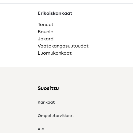
Erikoiskankaat
Tencel
Bouclé
Jakardi
Vaatekangasuutuudet
Luomukankaat
Suosittu
Kankaat
Ompelutarvikkeet
Ale