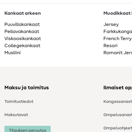
Kankaat arkeen
Muodikkaat k
Puuvillakankaat
Jersey
Pellavakankaat
Farkkukang
Viskoosikankaat
French Terry
Collegekankaat
Resori
Musliini
Romanit Jer
Maksu ja toimitus
Ilmaiset o
Toimitustiedot
Kangassanas
Maksutavat
Ompelusanas
Ompeluohjee
Tilauksen peruutus