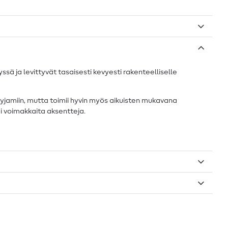
ä ja levittyvät tasaisesti kevyesti rakenteelliselle
 pyjamiin, mutta toimii hyvin myös aikuisten mukavana
ai voimakkaita aksentteja.