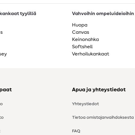
ankaat tyylillä
Vahvoihin ompeluideioihin
Huopa
as
Canvas
Keinonahka
Softshell
sey
Verhoilukankaat
ppaat
Apua ja yhteystiedot
to
Yhteystiedot
to
Tietoa omistajanvaihdoksesta
t
FAQ