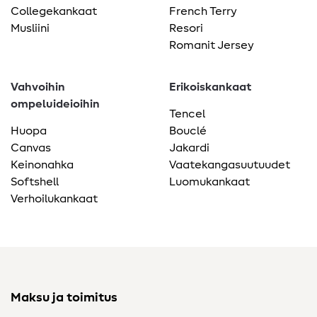
Collegekankaat
French Terry
Musliini
Resori
Romanit Jersey
Vahvoihin
Erikoiskankaat
ompeluideioihin
Tencel
Huopa
Bouclé
Canvas
Jakardi
Keinonahka
Vaatekangasuutuudet
Softshell
Luomukankaat
Verhoilukankaat
Maksu ja toimitus