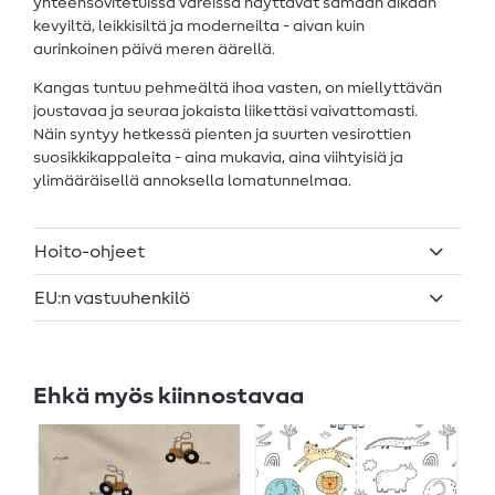
yhteensovitetuissa väreissä näyttävät samaan aikaan
kevyiltä, leikkisiltä ja moderneilta - aivan kuin
aurinkoinen päivä meren äärellä.
Kangas tuntuu pehmeältä ihoa vasten, on miellyttävän
joustavaa ja seuraa jokaista liikettäsi vaivattomasti.
Näin syntyy hetkessä pienten ja suurten vesirottien
suosikkikappaleita - aina mukavia, aina viihtyisiä ja
ylimääräisellä annoksella lomatunnelmaa.
Hoito-ohjeet
EU:n vastuuhenkilö
Ehkä myös kiinnostavaa