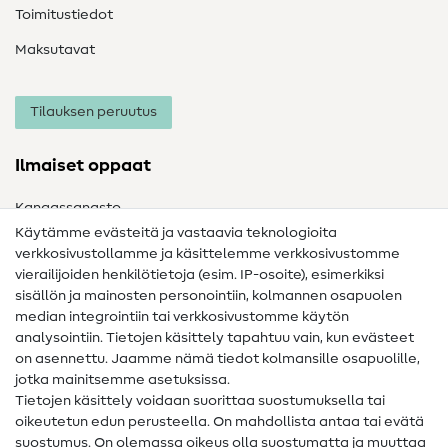
Toimitustiedot
Maksutavat
Tilauksen peruutus
Ilmaiset oppaat
Kangassanasto
Käytämme evästeitä ja vastaavia teknologioita
Ompelusanasto
verkkosivustollamme ja käsittelemme verkkosivustomme
vierailijoiden henkilötietoja (esim. IP-osoite), esimerkiksi
Ompeluohjeet
sisällön ja mainosten personointiin, kolmannen osapuolen
Apua ja yhteystiedot
median integrointiin tai verkkosivustomme käytön
analysointiin. Tietojen käsittely tapahtuu vain, kun evästeet
on asennettu. Jaamme nämä tiedot kolmansille osapuolille,
Yhteystiedot
jotka mainitsemme asetuksissa.
Tietoa omistajanvaihdoksesta
Tietojen käsittely voidaan suorittaa suostumuksella tai
oikeutetun edun perusteella. On mahdollista antaa tai evätä
FAQ
suostumus. On olemassa oikeus olla suostumatta ja muuttaa