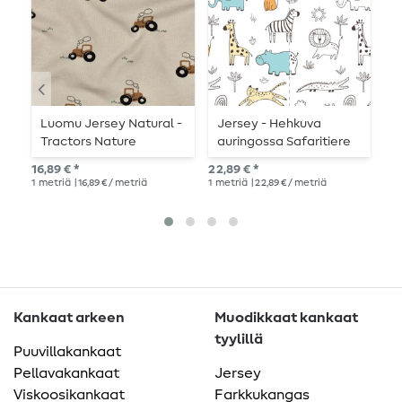
Luomu Jersey Natural -
Jersey - Hehkuva
J
Tractors Nature
auringossa Safaritiere
n
Ecru
16,89 € *
22,89 € *
12,
1
metriä
| 16,89 € / metriä
1
metriä
| 22,89 € / metriä
1
me
Kankaat arkeen
Muodikkaat kankaat
tyylillä
Puuvillakankaat
Pellavakankaat
Jersey
Viskoosikankaat
Farkkukangas