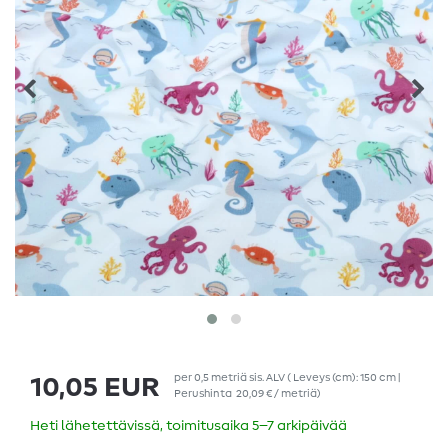
per
0,5
metriä
sis. ALV
( Leveys (cm): 150 cm |
10,05 EUR
Perushinta
20,09 € / metriä
)
Heti lähetettävissä, toimitusaika 5–7 arkipäivää