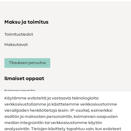
Maksu ja toimitus
Toimitustiedot
Maksutavat
Tilauksen peruutus
Ilmaiset oppaat
Kangassanasto
Käytämme evästeitä ja vastaavia teknologioita
Ompelusanasto
verkkosivustollamme ja käsittelemme verkkosivustomme
vierailijoiden henkilötietoja (esim. IP-osoite), esimerkiksi
Ompeluohjeet
sisällön ja mainosten personointiin, kolmannen osapuolen
median integrointiin tai verkkosivustomme käytön
Apua ja yhteystiedot
analysointiin. Tietojen käsittely tapahtuu vain, kun evästeet