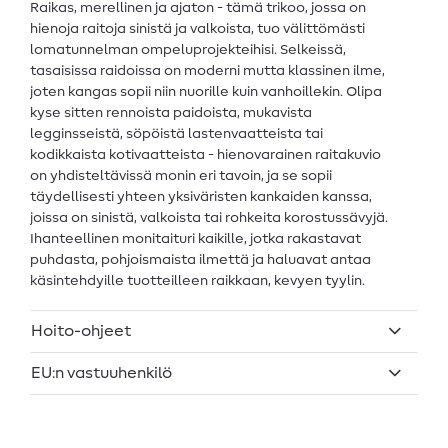
Raikas, merellinen ja ajaton - tämä trikoo, jossa on
hienoja raitoja sinistä ja valkoista, tuo välittömästi
lomatunnelman ompeluprojekteihisi. Selkeissä,
tasaisissa raidoissa on moderni mutta klassinen ilme,
joten kangas sopii niin nuorille kuin vanhoillekin. Olipa
kyse sitten rennoista paidoista, mukavista
legginsseistä, söpöistä lastenvaatteista tai
kodikkaista kotivaatteista - hienovarainen raitakuvio
on yhdisteltävissä monin eri tavoin, ja se sopii
täydellisesti yhteen yksiväristen kankaiden kanssa,
joissa on sinistä, valkoista tai rohkeita korostussävyjä.
Ihanteellinen monitaituri kaikille, jotka rakastavat
puhdasta, pohjoismaista ilmettä ja haluavat antaa
käsintehdyille tuotteilleen raikkaan, kevyen tyylin.
Hoito-ohjeet
EU:n vastuuhenkilö