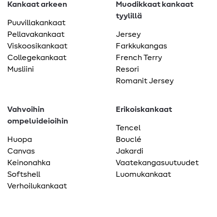
Kankaat arkeen
Muodikkaat kankaat
tyylillä
Puuvillakankaat
Pellavakankaat
Jersey
Viskoosikankaat
Farkkukangas
Collegekankaat
French Terry
Musliini
Resori
Romanit Jersey
Vahvoihin
Erikoiskankaat
ompeluideioihin
Tencel
Huopa
Bouclé
Canvas
Jakardi
Keinonahka
Vaatekangasuutuudet
Softshell
Luomukankaat
Verhoilukankaat