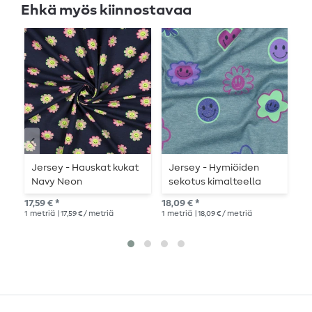
Ehkä myös kiinnostavaa
Jersey - Hauskat kukat
Jersey - Hymiöiden
J
Navy Neon
sekotus kimalteella
a
petrolinvihreä melange
l
17,59 € *
18,09 € *
12,
1
metriä
| 17,59 € / metriä
1
metriä
| 18,09 € / metriä
1
me