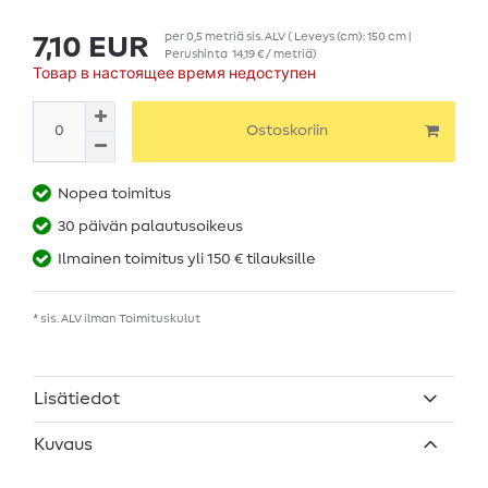
per
0,5
metriä
sis. ALV
( Leveys (cm): 150 cm |
7,10 EUR
Perushinta
14,19 € / metriä
)
Товар в настоящее время недоступен
Ostoskoriin
Nopea toimitus
30 päivän palautusoikeus
Ilmainen toimitus yli 150 € tilauksille
* sis. ALV ilman
Toimituskulut
Lisätiedot
Kuvaus