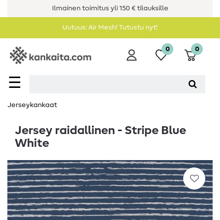
Ilmainen toimitus yli 150 € tilauksille
Uutuus: Air Mesh! Tutustu nyt!
0
0
☰
Jerseykankaat
Jersey raidallinen - Stripe Blue
White