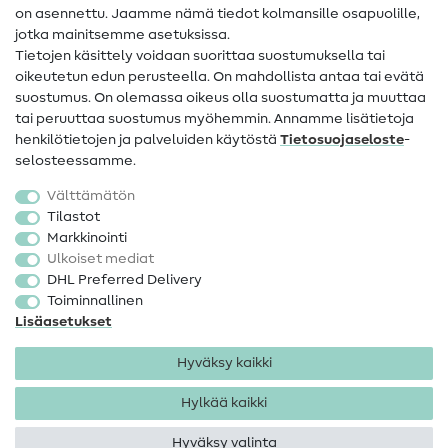
on asennettu. Jaamme nämä tiedot kolmansille osapuolille,
Yhteystiedot
jotka mainitsemme asetuksissa.
Tietoa omistajanvaihdoksesta
Tietojen käsittely voidaan suorittaa suostumuksella tai
oikeutetun edun perusteella. On mahdollista antaa tai evätä
FAQ
suostumus. On olemassa oikeus olla suostumatta ja muuttaa
tai peruuttaa suostumus myöhemmin. Annamme lisätietoja
Peruutusoikeus
henkilötietojen ja palveluiden käytöstä
Tietosuojaseloste
-
Suosittu
selosteessamme.
Välttämätön
Kankaat
Tilastot
Markkinointi
Ompelutarvikkeet
Ulkoiset mediat
Ale
DHL Preferred Delivery
Toiminnallinen
Lisäasetukset
Hyväksy kaikki
Hylkää kaikki
Yhteystiedot
Tietosuoja
Käyttöehdot
Peruutusoikeus
Hyväksy valinta