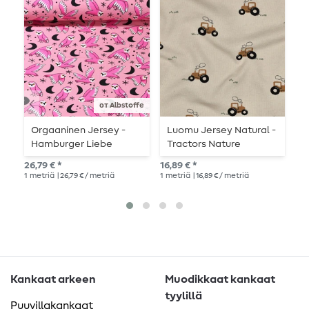
-
от Albstoffe
Orgaaninen Jersey -
Luomu Jersey Natural -
J
Hamburger Liebe
Tractors Nature
k
Digitaalipainatus
h
26,79 € *
16,89 € *
Suo
Midnight Flock
1
metriä
| 26,79 € / metriä
1
metriä
| 16,89 € / metriä
1
me
Vaaleanpunainen
Kankaat arkeen
Muodikkaat kankaat
tyylillä
Puuvillakankaat