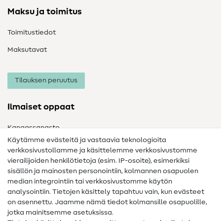
Maksu ja toimitus
Toimitustiedot
Maksutavat
Tilauksen peruutus
Ilmaiset oppaat
Kangassanasto
Käytämme evästeitä ja vastaavia teknologioita
Ompelusanasto
verkkosivustollamme ja käsittelemme verkkosivustomme
vierailijoiden henkilötietoja (esim. IP-osoite), esimerkiksi
Ompeluohjeet
sisällön ja mainosten personointiin, kolmannen osapuolen
Apua ja yhteystiedot
median integrointiin tai verkkosivustomme käytön
analysointiin. Tietojen käsittely tapahtuu vain, kun evästeet
on asennettu. Jaamme nämä tiedot kolmansille osapuolille,
Yhteystiedot
jotka mainitsemme asetuksissa.
Tietoa omistajanvaihdoksesta