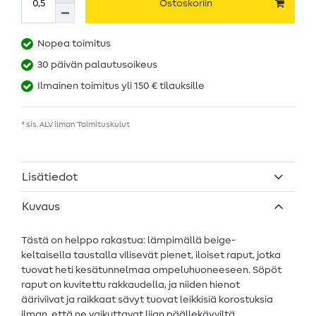
Ostoskoriin
Nopea toimitus
30 päivän palautusoikeus
Ilmainen toimitus yli 150 € tilauksille
* sis. ALV ilman
Toimituskulut
Lisätiedot
Kuvaus
Tästä on helppo rakastua: lämpimällä beige-
keltaisella taustalla vilisevät pienet, iloiset raput, jotka
tuovat heti kesätunnelmaa ompeluhuoneeseen. Söpöt
raput on kuvitettu rakkaudella, ja niiden hienot
ääriviivat ja raikkaat sävyt tuovat leikkisiä korostuksia
ilman, että ne vaikuttavat liian päällekäyviltä.