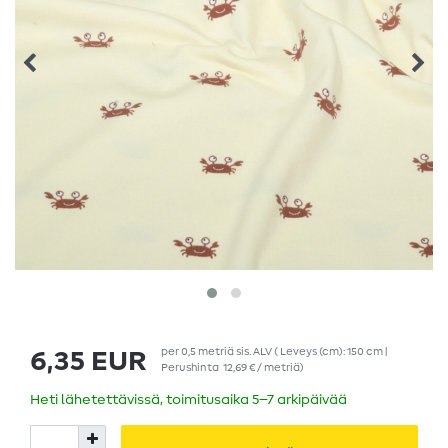
per
0,5
metriä
sis. ALV
( Leveys (cm): 150 cm |
6,35 EUR
Perushinta
12,69 € / metriä
)
Heti lähetettävissä, toimitusaika 5–7 arkipäivää