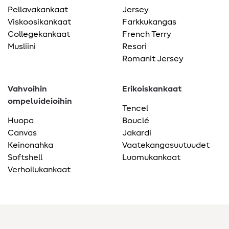
Pellavakankaat
Jersey
Viskoosikankaat
Farkkukangas
Collegekankaat
French Terry
Musliini
Resori
Romanit Jersey
Vahvoihin
Erikoiskankaat
ompeluideioihin
Tencel
Huopa
Bouclé
Canvas
Jakardi
Keinonahka
Vaatekangasuutuudet
Softshell
Luomukankaat
Verhoilukankaat