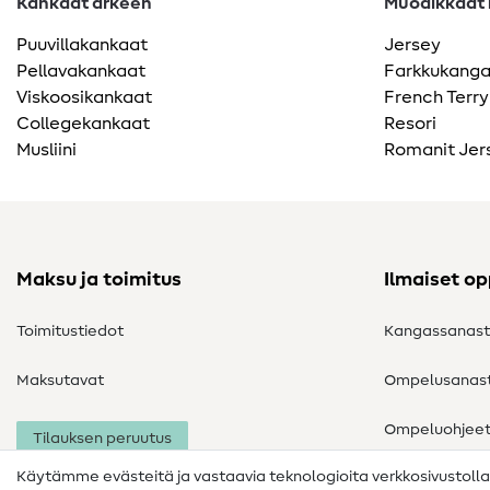
Kankaat arkeen
Muodikkaat k
Puuvillakankaat
Jersey
Pellavakankaat
Farkkukang
Viskoosikankaat
French Terry
Collegekankaat
Resori
Musliini
Romanit Jer
Maksu ja toimitus
Ilmaiset o
Toimitustiedot
Kangassanas
Maksutavat
Ompelusanas
Ompeluohjee
Tilauksen peruutus
Käytämme evästeitä ja vastaavia teknologioita verkkosivustoll