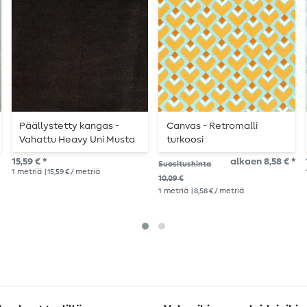
Päällystetty kangas -
Canvas - Retromalli
Vahattu Heavy Uni Musta
turkoosi
15,59 € *
alkaen 8,58 € *
Suositushinta
1
metriä
| 15,59 € / metriä
10,09 €
1
metriä
| 8,58 € / metriä