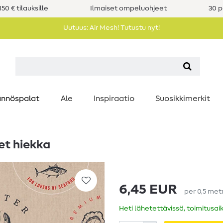
50 € tilauksille
Ilmaiset ompeluohjeet
30 p
Uutuus: Air Mesh! Tutustu nyt!
nnöspalat
Ale
Inspiraatio
Suosikkimerkit
et hiekka
6,45 EUR
per
0,5
met
Heti lähetettävissä, toimitusai