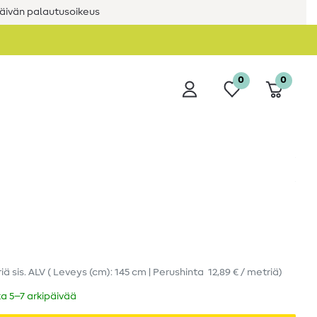
äivän palautusoikeus
0
0
riä
sis. ALV
( Leveys (cm): 145 cm | Perushinta
12,89 € / metriä
)
ka 5–7 arkipäivää