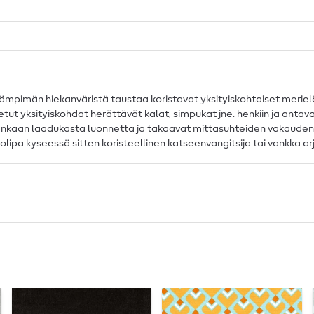
mpimän hiekanväristä taustaa koristavat yksityiskohtaiset merieläi
utetut yksityiskohdat herättävät kalat, simpukat jne. henkiin ja an
ankaan laadukasta luonnetta ja takaavat mittasuhteiden vakauden ja
- olipa kyseessä sitten koristeellinen katseenvangitsija tai vankka a