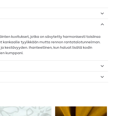
nten kuvitukset, jotka on sävytetty harmonisesti toisiinsa
tavat kankaalle tyylikkään mutta rennon rantatalotunnelman.
 kestävyyden. Ihanteellinen, kun haluat lisätä kodin
rjen kumppani.