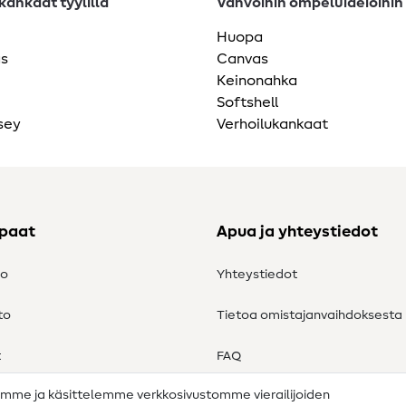
ankaat tyylillä
Vahvoihin ompeluideioihin
Huopa
as
Canvas
Keinonahka
Softshell
sey
Verhoilukankaat
ppaat
Apua ja yhteystiedot
to
Yhteystiedot
to
Tietoa omistajanvaihdoksesta
t
FAQ
amme ja käsittelemme verkkosivustomme vierailijoiden
Peruutusoikeus