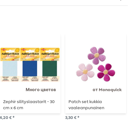
Много цветов
от Monoquick
Zephir silityslaastarit - 30
Patch set kukkia
P
cm x 6 cm
vaaleanpunainen
3,3
4,20 € *
3,30 € *