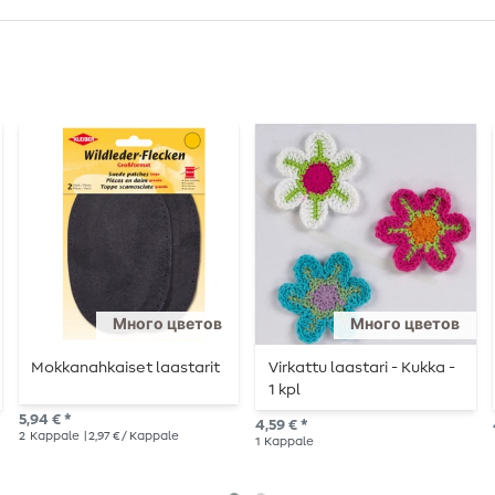
Много цветов
Много цветов
Mokkanahkaiset laastarit
Virkattu laastari - Kukka -
1 kpl
5,94 € *
4,59 € *
2
Kappale
| 2,97 € / Kappale
1
Kappale