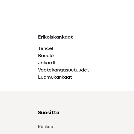
Erikoiskankaat
Tencel
Bouclé
Jakardi
Vaatekangasuutuudet
Luomukankaat
Suosittu
Kankaat