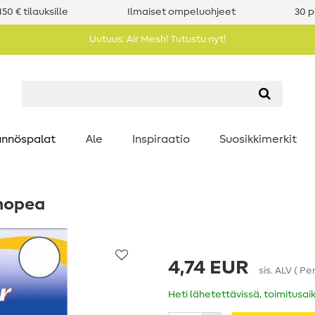
50 € tilauksille
Ilmaiset ompeluohjeet
30 p
Uutuus: Air Mesh! Tutustu nyt!
nnöspalat
Ale
Inspiraatio
Suosikkimerkit
 hopea
4,74 EUR
sis. ALV
(
Pe
Heti lähetettävissä, toimitusai