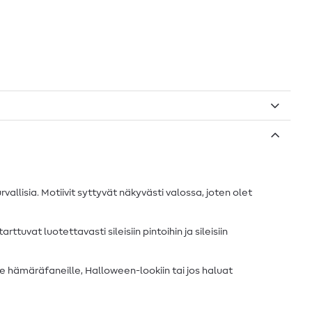
allisia. Motiivit syttyvät näkyvästi valossa, joten olet
rttuvat luotettavasti sileisiin pintoihin ja sileisiin
e hämäräfaneille, Halloween-lookiin tai jos haluat