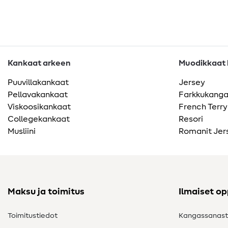
Kankaat arkeen
Muodikkaat k
Puuvillakankaat
Jersey
Pellavakankaat
Farkkukang
Viskoosikankaat
French Terry
Collegekankaat
Resori
Musliini
Romanit Jer
Maksu ja toimitus
Ilmaiset o
Toimitustiedot
Kangassanas