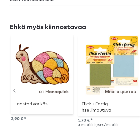
Ehkä myös kiinnostavaa
от Monoquick
Много цветов
Laastari värikäs
Flick + Fertig
itseliimautuva
korjauslaastari 5,8 x 25 cm
2,90 € *
5,70 € *
3
metriä
| 1,90 € / metriä