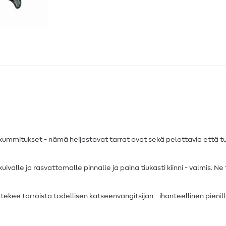
 kummitukset - nämä heijastavat tarrat ovat sekä pelottavia että turv
ivalle ja rasvattomalle pinnalle ja paina tiukasti kiinni - valmis. Ne ta
ee tarroista todellisen katseenvangitsijan - ihanteellinen pienill