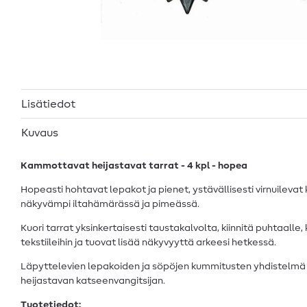
Lisätiedot
Kuvaus
Kammottavat heijastavat tarrat - 4 kpl - hopea
Hopeasti hohtavat lepakot ja pienet, ystävällisesti virnuilevat
näkyvämpi iltahämärässä ja pimeässä.
Kuori tarrat yksinkertaisesti taustakalvolta, kiinnitä puhtaalle, ku
tekstiileihin ja tuovat lisää näkyvyyttä arkeesi hetkessä.
Läpyttelevien lepakoiden ja söpöjen kummitusten yhdistelmä tek
heijastavan katseenvangitsijan.
Tuotetiedot: