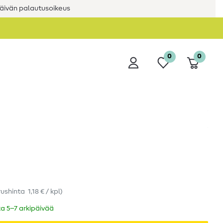
äivän palautusoikeus
0
0
rushinta
1,18 € / kpl
)
ka 5–7 arkipäivää