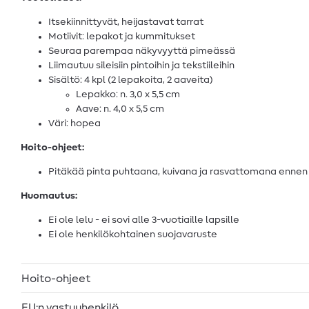
Itsekiinnittyvät, heijastavat tarrat
Motiivit: lepakot ja kummitukset
Seuraa parempaa näkyvyyttä pimeässä
Liimautuu sileisiin pintoihin ja tekstiileihin
Sisältö: 4 kpl (2 lepakoita, 2 aaveita)
Lepakko: n. 3,0 x 5,5 cm
Aave: n. 4,0 x 5,5 cm
Väri: hopea
Hoito-ohjeet:
Pitäkää pinta puhtaana, kuivana ja rasvattomana ennen 
Huomautus:
Ei ole lelu - ei sovi alle 3-vuotiaille lapsille
Ei ole henkilökohtainen suojavaruste
Hoito-ohjeet
EU:n vastuuhenkilö