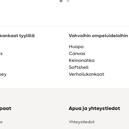
ankaat tyylillä
Vahvoihin ompeluideioihin
Huopa
as
Canvas
Keinonahka
Softshell
sey
Verhoilukankaat
ppaat
Apua ja yhteystiedot
to
Yhteystiedot