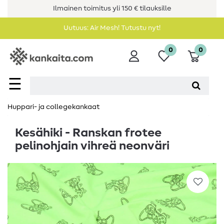
Ilmainen toimitus yli 150 € tilauksille
Uutuus: Air Mesh! Tutustu nyt!
0
0
☰
Huppari- ja collegekankaat
Kesähiki - Ranskan frotee
pelinohjain vihreä neonväri