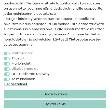
analysointiin. Tietojen käsittely tapahtuu vain, kun evästeet
on asennettu. Jaamme nämä tiedot kolmansille osapuolille,
Yhteystiedot
jotka mainitsemme asetuksissa.
Tietoa omistajanvaihdoksesta
Tietojen käsittely voidaan suorittaa suostumuksella tai
oikeutetun edun perusteella. On mahdollista antaa tai evätä
FAQ
suostumus. On olemassa oikeus olla suostumatta ja muuttaa
tai peruuttaa suostumus myöhemmin. Annamme lisätietoja
Peruutusoikeus
henkilötietojen ja palveluiden käytöstä
Tietosuojaseloste
-
Suosittu
selosteessamme.
Välttämätön
Kankaat
Tilastot
Markkinointi
Ompelutarvikkeet
Ulkoiset mediat
Ale
DHL Preferred Delivery
Toiminnallinen
Lisäasetukset
Hyväksy kaikki
Hylkää kaikki
Yhteystiedot
Tietosuoja
Käyttöehdot