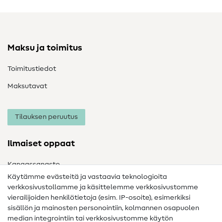
Maksu ja toimitus
Toimitustiedot
Maksutavat
Tilauksen peruutus
Ilmaiset oppaat
Kangassanasto
Käytämme evästeitä ja vastaavia teknologioita
Ompelusanasto
verkkosivustollamme ja käsittelemme verkkosivustomme
vierailijoiden henkilötietoja (esim. IP-osoite), esimerkiksi
Ompeluohjeet
sisällön ja mainosten personointiin, kolmannen osapuolen
median integrointiin tai verkkosivustomme käytön
Apua ja yhteystiedot