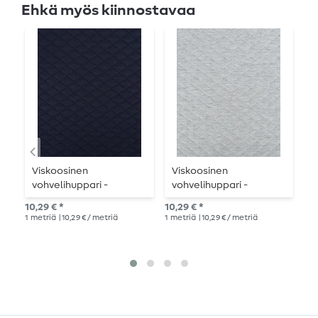
Ehkä myös kiinnostavaa
Viskoosinen
Viskoosinen
K
vohvelihuppari -
vohvelihuppari -
s
yksivärinen
vaalean harmaa
v
10,29 € *
10,29 € *
18,
tummansininen väri
melange
1
metriä
| 10,29 € / metriä
1
metriä
| 10,29 € / metriä
1
me