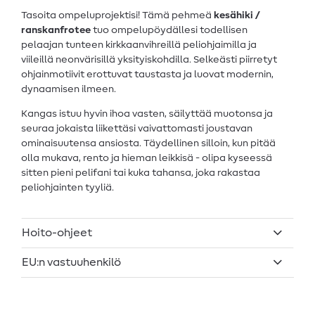
Tasoita ompeluprojektisi! Tämä pehmeä
kesähiki /
ranskanfrotee
tuo ompelupöydällesi todellisen
pelaajan tunteen kirkkaanvihreillä peliohjaimilla ja
viileillä neonvärisillä yksityiskohdilla. Selkeästi piirretyt
ohjainmotiivit erottuvat taustasta ja luovat modernin,
dynaamisen ilmeen.
Kangas istuu hyvin ihoa vasten, säilyttää muotonsa ja
seuraa jokaista liikettäsi vaivattomasti joustavan
ominaisuutensa ansiosta. Täydellinen silloin, kun pitää
olla mukava, rento ja hieman leikkisä - olipa kyseessä
sitten pieni pelifani tai kuka tahansa, joka rakastaa
peliohjainten tyyliä.
Hoito-ohjeet
EU:n vastuuhenkilö