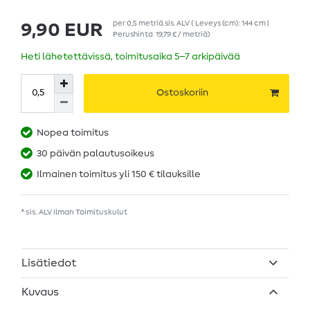
per
0,5
metriä
sis. ALV
( Leveys (cm): 144 cm |
9,90 EUR
Perushinta
19,79 € / metriä
)
Heti lähetettävissä, toimitusaika 5–7 arkipäivää
Ostoskoriin
Nopea toimitus
30 päivän palautusoikeus
Ilmainen toimitus yli 150 € tilauksille
* sis. ALV ilman
Toimituskulut
Lisätiedot
Kuvaus