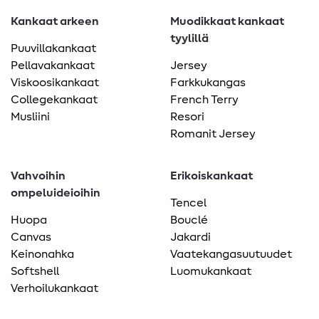
Kankaat arkeen
Muodikkaat kankaat
tyylillä
Puuvillakankaat
Pellavakankaat
Jersey
Viskoosikankaat
Farkkukangas
Collegekankaat
French Terry
Musliini
Resori
Romanit Jersey
Vahvoihin
Erikoiskankaat
ompeluideioihin
Tencel
Huopa
Bouclé
Canvas
Jakardi
Keinonahka
Vaatekangasuutuudet
Softshell
Luomukankaat
Verhoilukankaat