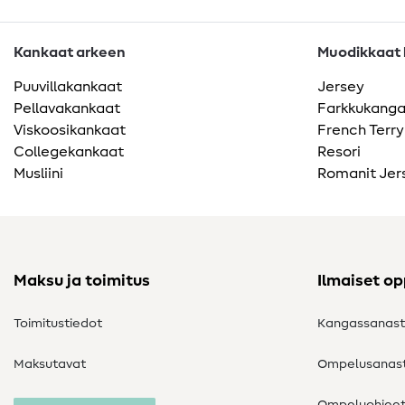
Kankaat arkeen
Muodikkaat k
Puuvillakankaat
Jersey
Pellavakankaat
Farkkukang
Viskoosikankaat
French Terry
Collegekankaat
Resori
Musliini
Romanit Jer
Maksu ja toimitus
Ilmaiset o
Toimitustiedot
Kangassanas
Maksutavat
Ompelusanas