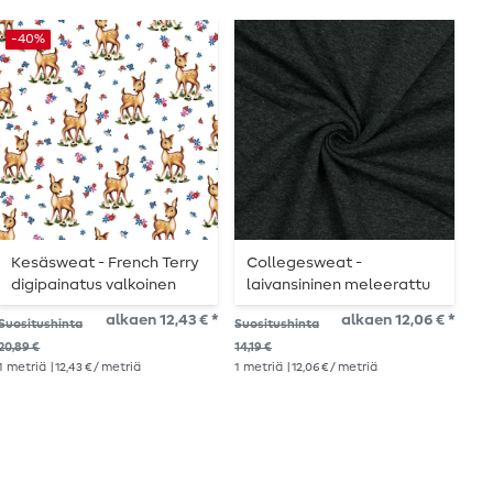
-40%
Kesäsweat - French Terry
Collegesweat -
H
digipainatus valkoinen
laivansininen meleerattu
S
kaurisvasen silmukkakuvio
075 harjattu
alkaen 12,43 € *
alkaen 12,06 € *
29,
Suositushinta
Suositushinta
1
me
20,89 €
14,19 €
1
metriä
| 12,43 € / metriä
1
metriä
| 12,06 € / metriä