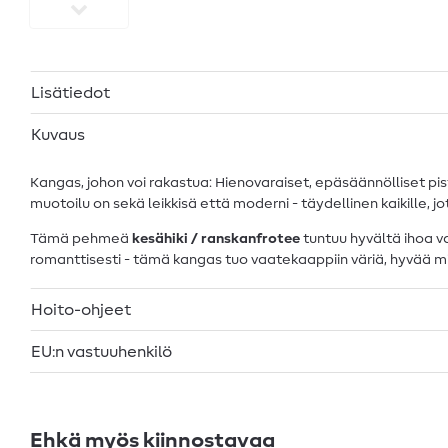
Lisätiedot
Kuvaus
Kangas, johon voi rakastua: Hienovaraiset, epäsäännölliset pist
muotoilu on sekä leikkisä että moderni - täydellinen kaikille, 
Tämä pehmeä
kesähiki / ranskanfrotee
tuntuu hyvältä ihoa v
romanttisesti - tämä kangas tuo vaatekaappiin väriä, hyvää mi
Hoito-ohjeet
EU:n vastuuhenkilö
Ehkä myös kiinnostavaa