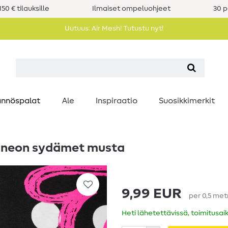
50 € tilauksille
Ilmaiset ompeluohjeet
30 p
Uutuus: Air Mesh! Tutustu nyt!
nnöspalat
Ale
Inspiraatio
Suosikkimerkit
ja neon sydämet musta
9,99 EUR
per
0,5
met
Heti lähetettävissä, toimitusai