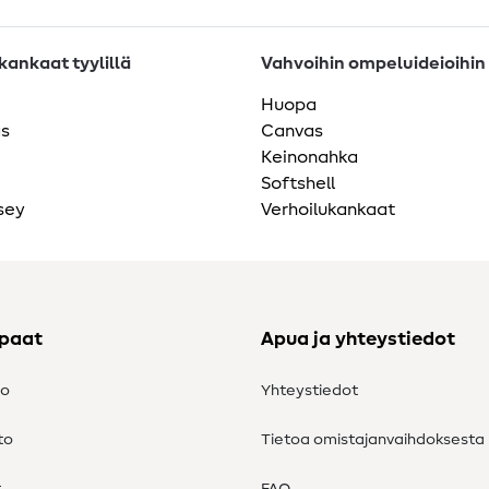
ankaat tyylillä
Vahvoihin ompeluideioihin
Huopa
as
Canvas
Keinonahka
Softshell
sey
Verhoilukankaat
ppaat
Apua ja yhteystiedot
to
Yhteystiedot
to
Tietoa omistajanvaihdoksesta