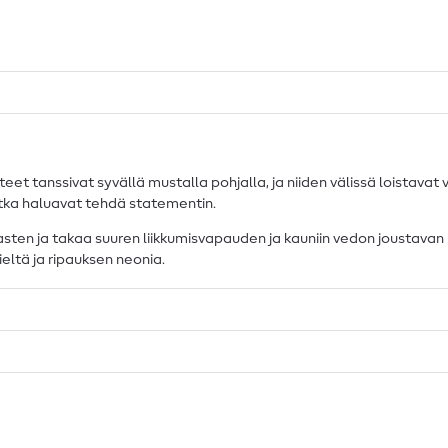
eet tanssivat syvällä mustalla pohjalla, ja niiden välissä loistava
jotka haluavat tehdä statementin.
asten ja takaa suuren liikkumisvapauden ja kauniin vedon joustavan 
eltä ja ripauksen neonia.