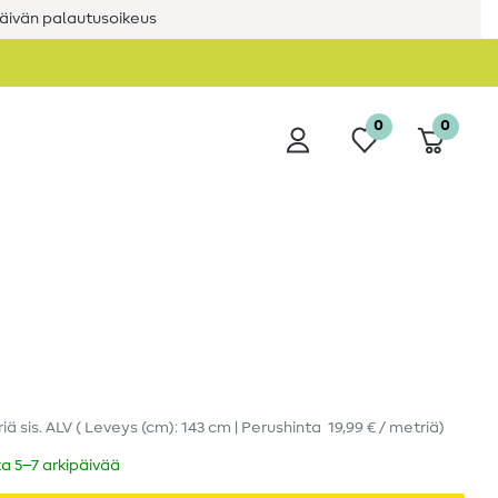
äivän palautusoikeus
0
0
riä
sis. ALV
( Leveys (cm): 143 cm | Perushinta
19,99 € / metriä
)
ka 5–7 arkipäivää