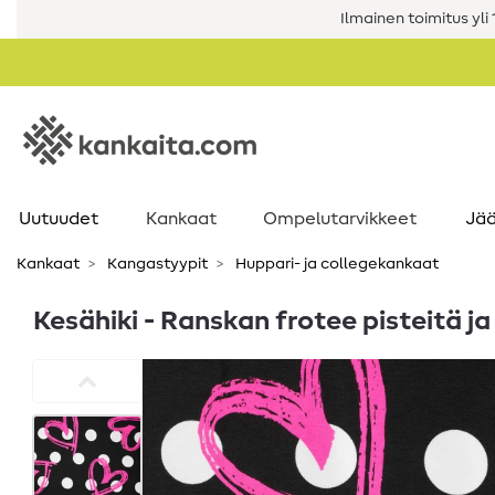
Ilmainen toimitus yli 1
Uutuudet
Kankaat
Ompelutarvikkeet
Jää
Kankaat
Kangastyypit
Huppari- ja collegekankaat
Kesähiki - Ranskan frotee pisteitä 