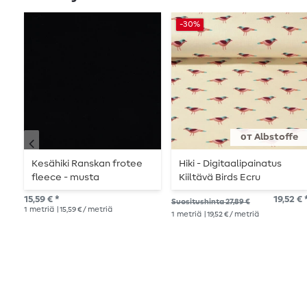
-30%
от Albstoffe
Kesähiki Ranskan frotee
Hiki - Digitaalipainatus
fleece - musta
Kiiltävä Birds Ecru
15,59 € *
19,52 € 
Suositushinta 27,89 €
1
metriä
| 15,59 € / metriä
1
metriä
| 19,52 € / metriä