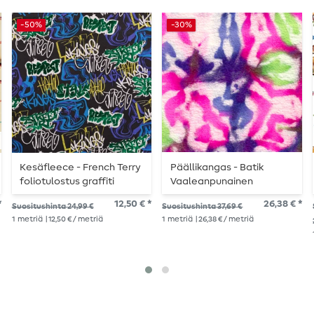
-50%
-30%
Kesäfleece - French Terry
Päällikangas - Batik
foliotulostus graffiti
Vaaleanpunainen
musta monivärinen
Monivärinen Harjattu
*
12,50 € *
26,38 € *
Suositushinta 24,99 €
Suositushinta 37,69 €
silmukkakuvio
1
metriä
| 12,50 € / metriä
1
metriä
| 26,38 € / metriä