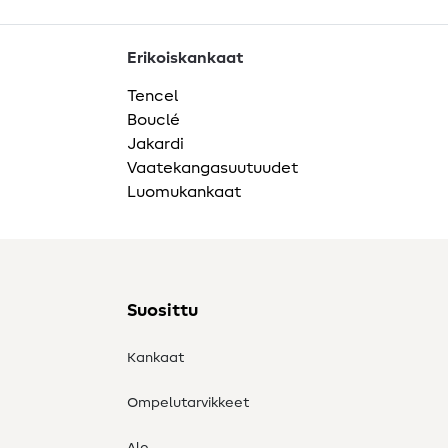
Erikoiskankaat
Tencel
Bouclé
Jakardi
Vaatekangasuutuudet
Luomukankaat
Suosittu
Kankaat
Ompelutarvikkeet